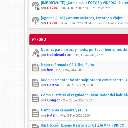
[IMPORTANTE] ¿Cómo subir FOTOS y VÍDEOS?: Siste
por
DT20C
-
Lun, 30 Jul 2018, 20:16
- In:
Preséntate.
[Agenda Auto] Concentraciones, Eventos y Viajes
por
DT20C
-
Dom, 10 Jun 2012, 21:24
- In:
Foro de Temas Generales
FORO
Normas para bricos y mods, porfavor leer antes de
por
irakidesolator
-
Lun, 17 Nov 2008, 22:34
Mejorar Frenada C2 1.4hdi Furio
por
ken
-
Vie, 17 May 2024, 18:38
Duda desmontar botón salpicadero cierre centrali
por
BertoM3
-
Sab, 21 Dic 2024, 19:31
Como sustituir el regulador - ventilador del habitá
por
Gongor
-
Mar, 23 Ene 2024, 17:52
Cambio de calandra y rejilla
por
Nitshu
-
Vie, 06 May 2022, 13:09
Sustitución Espejo Retrovisor C2 1.6i VTR - BRICO