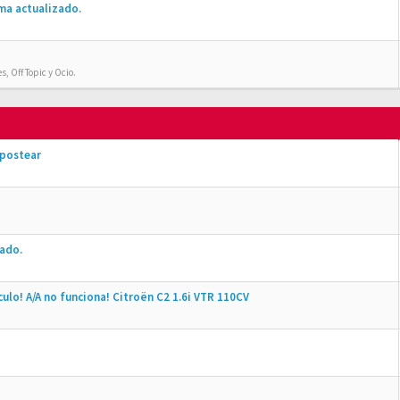
ma actualizado.
, Off Topic y Ocio.
 postear
zado.
culo! A/A no funciona! Citroën C2 1.6i VTR 110CV