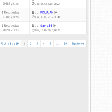
20887 Vistas
Jue, 23 Jul 2015, 21:22
1 Respuestas
por
PDLUJAN
21488 Vistas
Lun, 13 Jul 2015, 08:38
1 Respuestas
por
david54
20991 Vistas
Mié, 15 Abr 2015, 08:25
Página
1
de
19
1
2
3
4
5
…
19
Siguiente