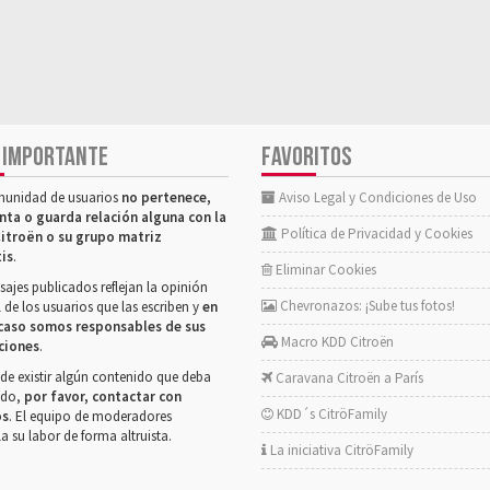
 IMPORTANTE
FAVORITOS
munidad de usuarios
no pertenece,
Aviso Legal y Condiciones de Uso
nta o guarda relación alguna con la
Política de Privacidad y Cookies
itroën o su grupo matriz
tis
.
Eliminar Cookies
ajes publicados reflejan la opinión
Chevronazos: ¡Sube tus fotos!
 de los usuarios que las escriben y
en
caso somos responsables de sus
Macro KDD Citroën
ciones
.
de existir algún contenido que deba
Caravana Citroën a París
rado,
por favor, contactar con
KDD´s CitröFamily
os
. El equipo de moderadores
la su labor de forma altruista.
La iniciativa CitröFamily