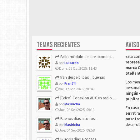
TEMAS RECIENTES
AVISO
Esta co
Fallo módulo de aire acondicionado
represe
por
Luisardo
marca C
Dom, 05 Oct 2025, 11:43
Stellan
fran desde bilbao , buenas
Los mens
por
Fran74
personal
Vie, 12 Sep 2025, 20:04
ningún 
[Brico] Conexion AUX en radio de origen
publica
por
Masiricha
En caso 
Jue, 04 Sep 2025, 09:11
ser reti
Buenos días a todos.
nosotr
desarrol
por
Masiricha
Jue, 04 Sep 2025, 08:58
Buenos dias a tod@s