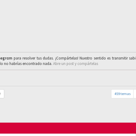
legrαm
para resolver tus dudas. ¡Compártelas! Nuestro sentido es transmitir sab
ado no habrías encontrado nada.
Abre un post y compártelas
459 temas
r