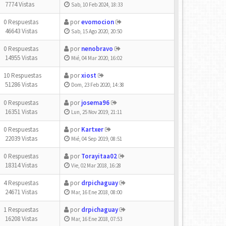
7774 Vistas
Sab, 10 Feb 2024, 18:33
0 Respuestas
por
evomocion
46643 Vistas
Sab, 15 Ago 2020, 20:50
0 Respuestas
por
nenobravo
14955 Vistas
Mié, 04 Mar 2020, 16:02
10 Respuestas
por
xiost
51286 Vistas
Dom, 23 Feb 2020, 14:38
0 Respuestas
por
josema96
16351 Vistas
Lun, 25 Nov 2019, 21:11
0 Respuestas
por
Kartxer
22039 Vistas
Mié, 04 Sep 2019, 08:51
0 Respuestas
por
Torayitaa02
18314 Vistas
Vie, 02 Mar 2018, 16:28
4 Respuestas
por
drpichaguay
24671 Vistas
Mar, 16 Ene 2018, 08:00
1 Respuestas
por
drpichaguay
16208 Vistas
Mar, 16 Ene 2018, 07:53