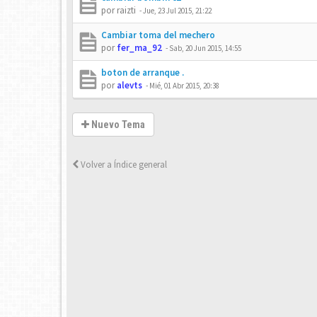
por
raizti
-
Jue, 23 Jul 2015, 21:22
Cambiar toma del mechero
por
fer_ma_92
-
Sab, 20 Jun 2015, 14:55
boton de arranque .
por
alevts
-
Mié, 01 Abr 2015, 20:38
Nuevo Tema
Volver a Índice general