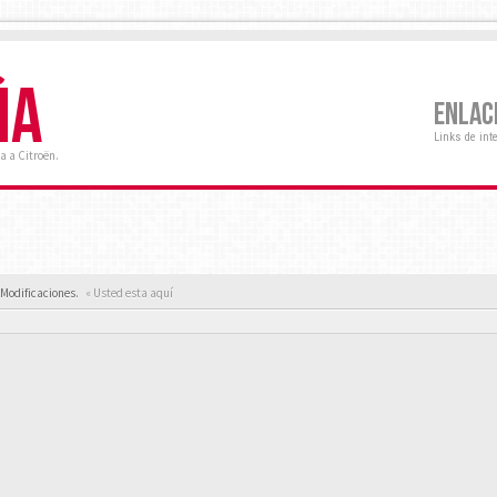
ÑA
ENLAC
Links de int
a a Citroën.
 Modificaciones.
« Usted esta aquí