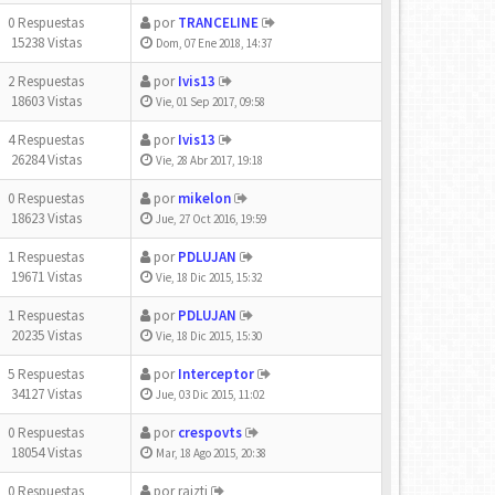
0 Respuestas
por
TRANCELINE
15238 Vistas
Dom, 07 Ene 2018, 14:37
2 Respuestas
por
Ivis13
18603 Vistas
Vie, 01 Sep 2017, 09:58
4 Respuestas
por
Ivis13
26284 Vistas
Vie, 28 Abr 2017, 19:18
0 Respuestas
por
mikelon
18623 Vistas
Jue, 27 Oct 2016, 19:59
1 Respuestas
por
PDLUJAN
19671 Vistas
Vie, 18 Dic 2015, 15:32
1 Respuestas
por
PDLUJAN
20235 Vistas
Vie, 18 Dic 2015, 15:30
5 Respuestas
por
Interceptor
34127 Vistas
Jue, 03 Dic 2015, 11:02
0 Respuestas
por
crespovts
18054 Vistas
Mar, 18 Ago 2015, 20:38
0 Respuestas
por
raizti