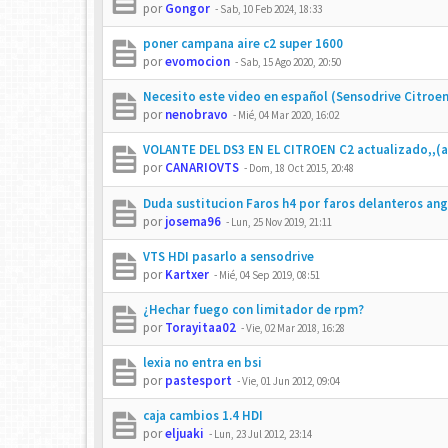
por
Gongor
-
Sab, 10 Feb 2024, 18:33
poner campana aire c2 super 1600
por
evomocion
-
Sab, 15 Ago 2020, 20:50
Necesito este video en español (Sensodrive Citroen
por
nenobravo
-
Mié, 04 Mar 2020, 16:02
VOLANTE DEL DS3 EN EL CITROEN C2 actualizado,,(a
por
CANARIOVTS
-
Dom, 18 Oct 2015, 20:48
Duda sustitucion Faros h4 por faros delanteros ang
por
josema96
-
Lun, 25 Nov 2019, 21:11
VTS HDI pasarlo a sensodrive
por
Kartxer
-
Mié, 04 Sep 2019, 08:51
¿Hechar fuego con limitador de rpm?
por
Torayitaa02
-
Vie, 02 Mar 2018, 16:28
lexia no entra en bsi
por
pastesport
-
Vie, 01 Jun 2012, 09:04
caja cambios 1.4 HDI
por
eljuaki
-
Lun, 23 Jul 2012, 23:14