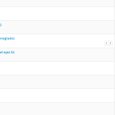
)
rreglado)
1
2
el eyes h1