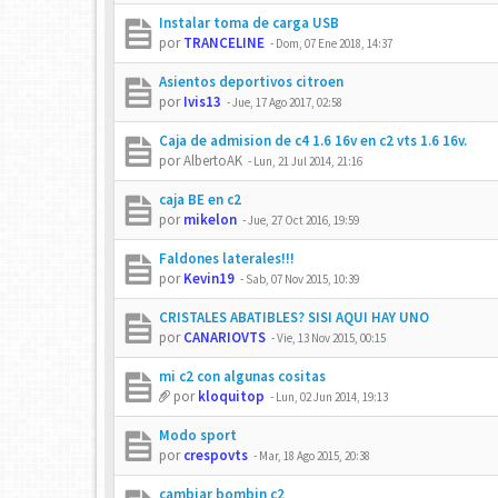
Instalar toma de carga USB
por
TRANCELINE
-
Dom, 07 Ene 2018, 14:37
Asientos deportivos citroen
por
Ivis13
-
Jue, 17 Ago 2017, 02:58
Caja de admision de c4 1.6 16v en c2 vts 1.6 16v.
por
AlbertoAK
-
Lun, 21 Jul 2014, 21:16
caja BE en c2
por
mikelon
-
Jue, 27 Oct 2016, 19:59
Faldones laterales!!!
por
Kevin19
-
Sab, 07 Nov 2015, 10:39
CRISTALES ABATIBLES? SISI AQUI HAY UNO
por
CANARIOVTS
-
Vie, 13 Nov 2015, 00:15
mi c2 con algunas cositas
por
kloquitop
-
Lun, 02 Jun 2014, 19:13
Modo sport
por
crespovts
-
Mar, 18 Ago 2015, 20:38
cambiar bombin c2