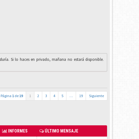
iduría. Si lo haces en privado, mañana no estará disponible.
Página
1
de
19
1
2
3
4
5
…
19
Siguiente
INFORMES
ÚLTIMO MENSAJE