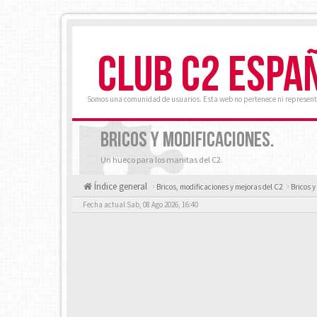
CLUB C2 ESPA
Somos una comunidad de usuarios. Esta web no pertenece ni represent
BRICOS Y MODIFICACIONES.
Un hueco para los manitas del C2.
Índice general
Bricos, modificaciones y mejoras del C2
Bricos y
Fecha actual Sab, 08 Ago 2026, 16:40