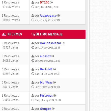
1 Respuestas
por
DT20C
171152 Vistas
Lun, 30 Jul 2018, 20:18
1 Respuestas
por
Alexpegaso
307827 Vistas
Vie, 15 May 2015, 22:09
INFORMES
ÚLTIMO MENSAJE
0 Respuestas
por
irakidesolator
43717 Vistas
Lun, 17 Nov 2008, 22:34
3 Respuestas
por
elpelox
54082 Vistas
Lun, 06 Ene 2025, 12:39
0 Respuestas
por
BertoM3
13794 Vistas
Sab, 21 Dic 2024, 19:31
5 Respuestas
por
lxbfYeaa
84979 Vistas
Jue, 17 Oct 2024, 18:03
1 Respuestas
por
Pistones
23459 Vistas
Sab, 11 May 2024, 08:20
0 Respuestas
por
Gongor