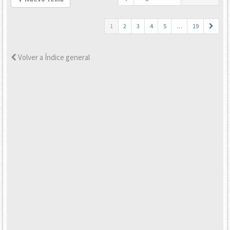
1
2
3
4
5
…
19
Volver a Índice general