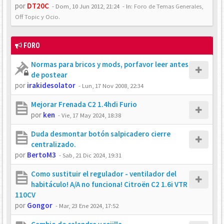
por
DT20C
-
Dom, 10 Jun 2012, 21:24
- In:
Foro de Temas Generales,
Off Topic y Ocio.
FORO
Normas para bricos y mods, porfavor leer antes
de postear
por
irakidesolator
-
Lun, 17 Nov 2008, 22:34
Mejorar Frenada C2 1.4hdi Furio
por
ken
-
Vie, 17 May 2024, 18:38
Duda desmontar botón salpicadero cierre
centralizado.
por
BertoM3
-
Sab, 21 Dic 2024, 19:31
Como sustituir el regulador - ventilador del
habitáculo! A/A no funciona! Citroën C2 1.6i VTR
110CV
por
Gongor
-
Mar, 23 Ene 2024, 17:52