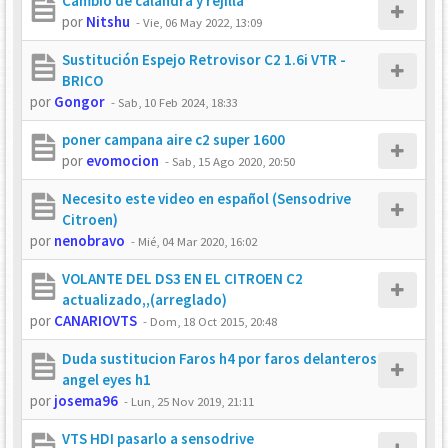
Cambio de calandra y rejilla
por
Nitshu
-
Vie, 06 May 2022, 13:09
Sustitución Espejo Retrovisor C2 1.6i VTR -
BRICO
por
Gongor
-
Sab, 10 Feb 2024, 18:33
poner campana aire c2 super 1600
por
evomocion
-
Sab, 15 Ago 2020, 20:50
Necesito este video en español (Sensodrive
Citroen)
por
nenobravo
-
Mié, 04 Mar 2020, 16:02
VOLANTE DEL DS3 EN EL CITROEN C2
actualizado,,(arreglado)
por
CANARIOVTS
-
Dom, 18 Oct 2015, 20:48
Duda sustitucion Faros h4 por faros delanteros
angel eyes h1
por
josema96
-
Lun, 25 Nov 2019, 21:11
VTS HDI pasarlo a sensodrive