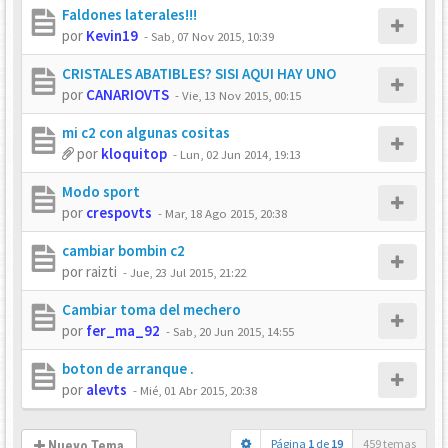
Faldones laterales!!!
por
Kevin19
-
Sab, 07 Nov 2015, 10:39
CRISTALES ABATIBLES? SISI AQUI HAY UNO
por
CANARIOVTS
-
Vie, 13 Nov 2015, 00:15
mi c2 con algunas cositas
por
kloquitop
-
Lun, 02 Jun 2014, 19:13
Modo sport
por
crespovts
-
Mar, 18 Ago 2015, 20:38
cambiar bombin c2
por
raizti
-
Jue, 23 Jul 2015, 21:22
Cambiar toma del mechero
por
fer_ma_92
-
Sab, 20 Jun 2015, 14:55
boton de arranque .
por
alevts
-
Mié, 01 Abr 2015, 20:38
Página
1
de
19
459 temas
Nuevo Tema