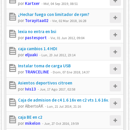
por
Kartxer
-
Mié, 04 Sep 2019, 08:51
¿Hechar fuego con limitador de rpm?
por
Torayitaa02
-
Vie, 02 Mar 2018, 16:28
lexia no entra en bsi
por
pastesport
-
Vie, 01 Jun 2012, 09:04
caja cambios 1.4 HDI
por
eljuaki
-
Lun, 23 Jul 2012, 23:14
Instalar toma de carga USB
por
TRANCELINE
-
Dom, 07 Ene 2018, 14:37
Asientos deportivos citroen
por
Ivis13
-
Jue, 17 Ago 2017, 02:58
Caja de admision de c4 1.6 16v en c2 vts 1.6 16v.
por
AlbertoAK
-
Lun, 21 Jul 2014, 21:16
caja BE en c2
por
mikelon
-
Jue, 27 Oct 2016, 19:59