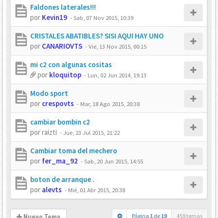
Faldones laterales!!!
por
Kevin19
-
Sab, 07 Nov 2015, 10:39
CRISTALES ABATIBLES? SISI AQUI HAY UNO
por
CANARIOVTS
-
Vie, 13 Nov 2015, 00:15
mi c2 con algunas cositas
por
kloquitop
-
Lun, 02 Jun 2014, 19:13
Modo sport
por
crespovts
-
Mar, 18 Ago 2015, 20:38
cambiar bombin c2
por
raizti
-
Jue, 23 Jul 2015, 21:22
Cambiar toma del mechero
por
fer_ma_92
-
Sab, 20 Jun 2015, 14:55
boton de arranque .
por
alevts
-
Mié, 01 Abr 2015, 20:38
Página
1
de
19
459 temas
Nuevo Tema