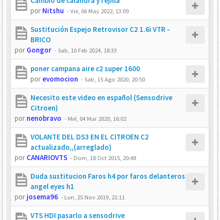
Cambio de calandra y rejilla
por
Nitshu
-
Vie, 06 May 2022, 13:09
Sustitución Espejo Retrovisor C2 1.6i VTR -
BRICO
por
Gongor
-
Sab, 10 Feb 2024, 18:33
poner campana aire c2 super 1600
por
evomocion
-
Sab, 15 Ago 2020, 20:50
Necesito este video en español (Sensodrive
Citroen)
por
nenobravo
-
Mié, 04 Mar 2020, 16:02
VOLANTE DEL DS3 EN EL CITROEN C2
actualizado,,(arreglado)
por
CANARIOVTS
-
Dom, 18 Oct 2015, 20:48
Duda sustitucion Faros h4 por faros delanteros
angel eyes h1
por
josema96
-
Lun, 25 Nov 2019, 21:11
VTS HDI pasarlo a sensodrive