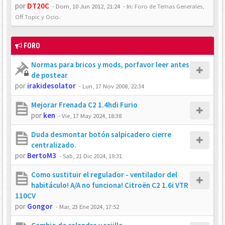
por
DT20C
-
Dom, 10 Jun 2012, 21:24
- In:
Foro de Temas Generales,
Off Topic y Ocio.
FORO
Normas para bricos y mods, porfavor leer antes
de postear
por
irakidesolator
-
Lun, 17 Nov 2008, 22:34
Mejorar Frenada C2 1.4hdi Furio
por
ken
-
Vie, 17 May 2024, 18:38
Duda desmontar botón salpicadero cierre
centralizado.
por
BertoM3
-
Sab, 21 Dic 2024, 19:31
Como sustituir el regulador - ventilador del
habitáculo! A/A no funciona! Citroën C2 1.6i VTR
110CV
por
Gongor
-
Mar, 23 Ene 2024, 17:52