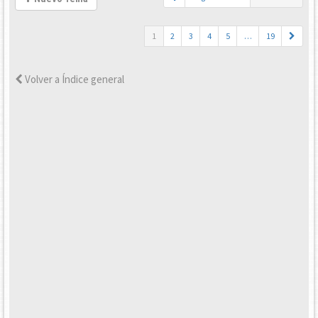
1
2
3
4
5
…
19
Volver a Índice general