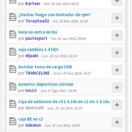
por
Kartxer
-
Mié, 04 Sep 2019, 08:51
¿Hechar fuego con limitador de rpm?
por
Torayitaa02
-
Vie, 02 Mar 2018, 16:28
lexia no entra en bsi
por
pastesport
-
Vie, 01 Jun 2012, 09:04
caja cambios 1.4 HDI
por
eljuaki
-
Lun, 23 Jul 2012, 23:14
Instalar toma de carga USB
por
TRANCELINE
-
Dom, 07 Ene 2018, 14:37
Asientos deportivos citroen
por
Ivis13
-
Jue, 17 Ago 2017, 02:58
Caja de admision de c4 1.6 16v en c2 vts 1.6 16v.
por
AlbertoAK
-
Lun, 21 Jul 2014, 21:16
caja BE en c2
por
mikelon
-
Jue, 27 Oct 2016, 19:59