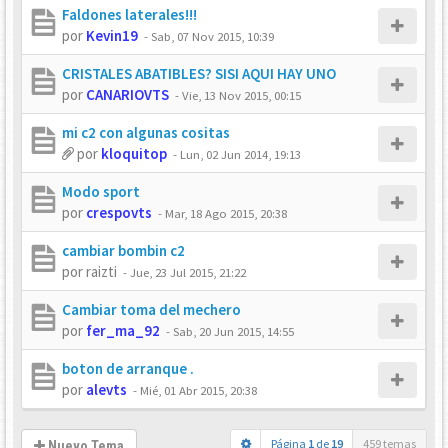
Faldones laterales!!!
por
Kevin19
-
Sab, 07 Nov 2015, 10:39
CRISTALES ABATIBLES? SISI AQUI HAY UNO
por
CANARIOVTS
-
Vie, 13 Nov 2015, 00:15
mi c2 con algunas cositas
por
kloquitop
-
Lun, 02 Jun 2014, 19:13
Modo sport
por
crespovts
-
Mar, 18 Ago 2015, 20:38
cambiar bombin c2
por
raizti
-
Jue, 23 Jul 2015, 21:22
Cambiar toma del mechero
por
fer_ma_92
-
Sab, 20 Jun 2015, 14:55
boton de arranque .
por
alevts
-
Mié, 01 Abr 2015, 20:38
Página
1
de
19
459 temas
Nuevo Tema