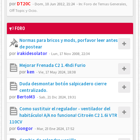
por
DT20C
-
Dom, 10 Jun 2012, 21:24
- In:
Foro de Temas Generales,
Off Topic y Ocio.
FORO
Normas para bricos y mods, porfavor leer antes
de postear
por
irakidesolator
-
Lun, 17 Nov 2008, 22:34
Mejorar Frenada C2 1.4hdi Furio
por
ken
-
Vie, 17 May 2024, 18:38
Duda desmontar botón salpicadero cierre
centralizado.
por
BertoM3
-
Sab, 21 Dic 2024, 19:31
Como sustituir el regulador - ventilador del
habitáculo! A/A no funciona! Citroën C2 1.6i VTR
110CV
por
Gongor
-
Mar, 23 Ene 2024, 17:52