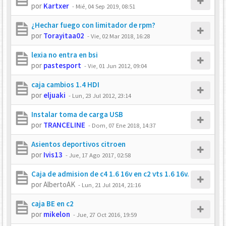
por
Kartxer
-
Mié, 04 Sep 2019, 08:51
¿Hechar fuego con limitador de rpm?
por
Torayitaa02
-
Vie, 02 Mar 2018, 16:28
lexia no entra en bsi
por
pastesport
-
Vie, 01 Jun 2012, 09:04
caja cambios 1.4 HDI
por
eljuaki
-
Lun, 23 Jul 2012, 23:14
Instalar toma de carga USB
por
TRANCELINE
-
Dom, 07 Ene 2018, 14:37
Asientos deportivos citroen
por
Ivis13
-
Jue, 17 Ago 2017, 02:58
Caja de admision de c4 1.6 16v en c2 vts 1.6 16v.
por
AlbertoAK
-
Lun, 21 Jul 2014, 21:16
caja BE en c2
por
mikelon
-
Jue, 27 Oct 2016, 19:59