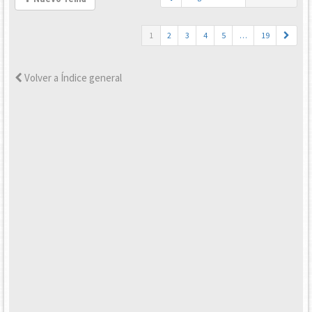
1
2
3
4
5
…
19
Volver a Índice general