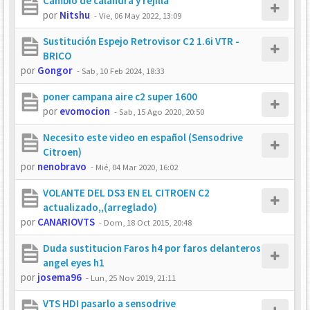
Cambio de calandra y rejilla
por
Nitshu
-
Vie, 06 May 2022, 13:09
Sustitución Espejo Retrovisor C2 1.6i VTR -
BRICO
por
Gongor
-
Sab, 10 Feb 2024, 18:33
poner campana aire c2 super 1600
por
evomocion
-
Sab, 15 Ago 2020, 20:50
Necesito este video en español (Sensodrive
Citroen)
por
nenobravo
-
Mié, 04 Mar 2020, 16:02
VOLANTE DEL DS3 EN EL CITROEN C2
actualizado,,(arreglado)
por
CANARIOVTS
-
Dom, 18 Oct 2015, 20:48
Duda sustitucion Faros h4 por faros delanteros
angel eyes h1
por
josema96
-
Lun, 25 Nov 2019, 21:11
VTS HDI pasarlo a sensodrive