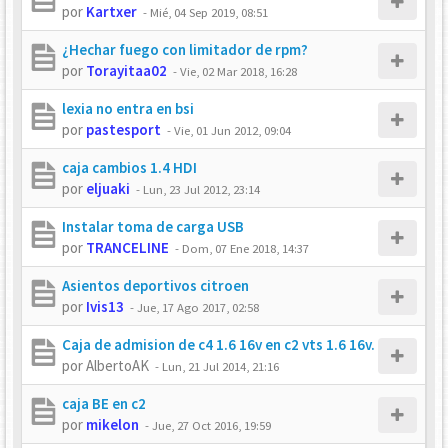
por
Kartxer
-
Mié, 04 Sep 2019, 08:51
¿Hechar fuego con limitador de rpm?
por
Torayitaa02
-
Vie, 02 Mar 2018, 16:28
lexia no entra en bsi
por
pastesport
-
Vie, 01 Jun 2012, 09:04
caja cambios 1.4 HDI
por
eljuaki
-
Lun, 23 Jul 2012, 23:14
Instalar toma de carga USB
por
TRANCELINE
-
Dom, 07 Ene 2018, 14:37
Asientos deportivos citroen
por
Ivis13
-
Jue, 17 Ago 2017, 02:58
Caja de admision de c4 1.6 16v en c2 vts 1.6 16v.
por
AlbertoAK
-
Lun, 21 Jul 2014, 21:16
caja BE en c2
por
mikelon
-
Jue, 27 Oct 2016, 19:59