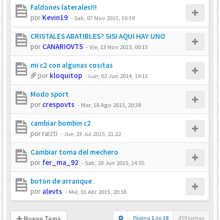
Faldones laterales!!!
por
Kevin19
-
Sab, 07 Nov 2015, 10:39
CRISTALES ABATIBLES? SISI AQUI HAY UNO
por
CANARIOVTS
-
Vie, 13 Nov 2015, 00:15
mi c2 con algunas cositas
por
kloquitop
-
Lun, 02 Jun 2014, 19:13
Modo sport
por
crespovts
-
Mar, 18 Ago 2015, 20:38
cambiar bombin c2
por
raizti
-
Jue, 23 Jul 2015, 21:22
Cambiar toma del mechero
por
fer_ma_92
-
Sab, 20 Jun 2015, 14:55
boton de arranque .
por
alevts
-
Mié, 01 Abr 2015, 20:38
Página
1
de
19
459 temas
Nuevo Tema