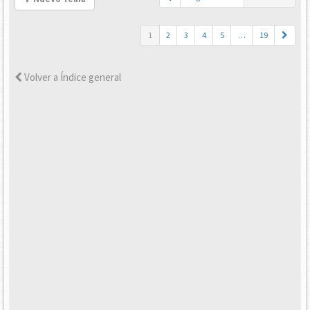
1
2
3
4
5
…
19
Volver a Índice general