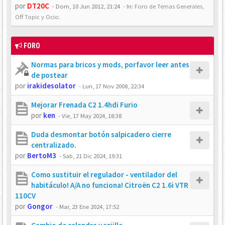
por
DT20C
-
Dom, 10 Jun 2012, 21:24
- In:
Foro de Temas Generales,
Off Topic y Ocio.
FORO
Normas para bricos y mods, porfavor leer antes
de postear
por
irakidesolator
-
Lun, 17 Nov 2008, 22:34
Mejorar Frenada C2 1.4hdi Furio
por
ken
-
Vie, 17 May 2024, 18:38
Duda desmontar botón salpicadero cierre
centralizado.
por
BertoM3
-
Sab, 21 Dic 2024, 19:31
Como sustituir el regulador - ventilador del
habitáculo! A/A no funciona! Citroën C2 1.6i VTR
110CV
por
Gongor
-
Mar, 23 Ene 2024, 17:52