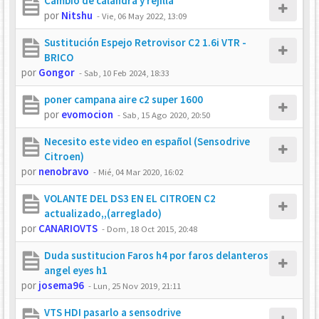
Cambio de calandra y rejilla
por
Nitshu
-
Vie, 06 May 2022, 13:09
Sustitución Espejo Retrovisor C2 1.6i VTR -
BRICO
por
Gongor
-
Sab, 10 Feb 2024, 18:33
poner campana aire c2 super 1600
por
evomocion
-
Sab, 15 Ago 2020, 20:50
Necesito este video en español (Sensodrive
Citroen)
por
nenobravo
-
Mié, 04 Mar 2020, 16:02
VOLANTE DEL DS3 EN EL CITROEN C2
actualizado,,(arreglado)
por
CANARIOVTS
-
Dom, 18 Oct 2015, 20:48
Duda sustitucion Faros h4 por faros delanteros
angel eyes h1
por
josema96
-
Lun, 25 Nov 2019, 21:11
VTS HDI pasarlo a sensodrive