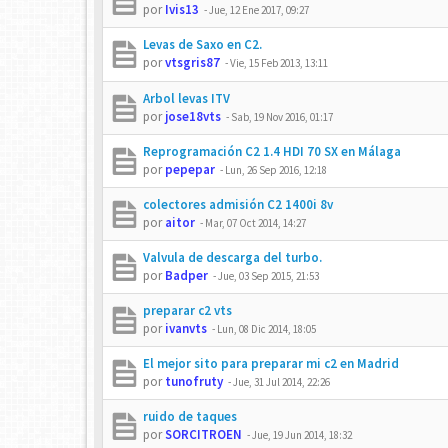
por
Ivis13
-
Jue, 12 Ene 2017, 09:27
Levas de Saxo en C2.
por
vtsgris87
-
Vie, 15 Feb 2013, 13:11
Arbol levas ITV
por
jose18vts
-
Sab, 19 Nov 2016, 01:17
Reprogramación C2 1.4 HDI 70 SX en Málaga
por
pepepar
-
Lun, 26 Sep 2016, 12:18
colectores admisión C2 1400i 8v
por
aitor
-
Mar, 07 Oct 2014, 14:27
Valvula de descarga del turbo.
por
Badper
-
Jue, 03 Sep 2015, 21:53
preparar c2 vts
por
ivanvts
-
Lun, 08 Dic 2014, 18:05
El mejor sito para preparar mi c2 en Madrid
por
tunofruty
-
Jue, 31 Jul 2014, 22:26
ruido de taques
por
SORCITROEN
-
Jue, 19 Jun 2014, 18:32