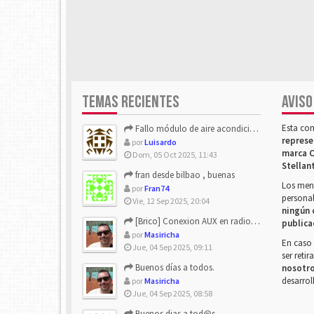
TEMAS RECIENTES
AVISO
Esta co
Fallo módulo de aire acondicionado
represe
por
Luisardo
marca C
Dom, 05 Oct 2025, 11:43
Stellan
fran desde bilbao , buenas
Los mens
por
Fran74
personal
Vie, 12 Sep 2025, 20:04
ningún 
[Brico] Conexion AUX en radio de origen
publica
por
Masiricha
En caso 
Jue, 04 Sep 2025, 09:11
ser reti
Buenos días a todos.
nosotr
desarrol
por
Masiricha
Jue, 04 Sep 2025, 08:58
Buenos dias a tod@s