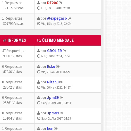
1 Respuestas
por
DT20C
171127 Vistas
Lun, 30 Jul 2018, 20:18
1 Respuestas
por
Alexpegaso
307795 Vistas
Vie, 15 May 2015, 22:09
INFORMES
ÚLTIMO MENSAJE
47 Respuestas
por
GROLIER
98807 Vistas
Mar, 30 Dic 2014, 15:58
0 Respuestas
por
Esko
47046 Vistas
Vie, 21 Nov 2008, 02:29
0 Respuestas
por
Nitshu
28042 Vistas
Vie, 06 May 2022, 14:37
0 Respuestas
por
Jpm89
25661 Vistas
Sab, 01 Abr 2017, 14:53
0 Respuestas
por
Jpm89
15104 Vistas
Sab, 01 Abr 2017, 14:53
1 Respuestas
por
ken