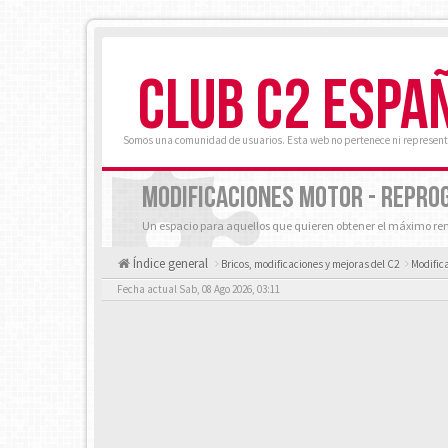
CLUB C2 ESPA
Somos una comunidad de usuarios. Esta web no pertenece ni represent
MODIFICACIONES MOTOR - REPRO
Un espacio para aquellos que quieren obtener el máximo re
Índice general
Bricos, modificaciones y mejoras del C2
Modific
Fecha actual Sab, 08 Ago 2026, 03:11