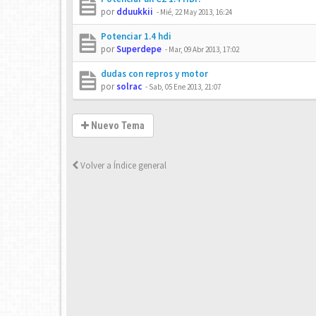
por
dduukkii
-
Mié, 22 May 2013, 16:24
Potenciar 1.4 hdi
por
Superdepe
-
Mar, 09 Abr 2013, 17:02
dudas con repros y motor
por
solrac
-
Sab, 05 Ene 2013, 21:07
Nuevo Tema
Volver a Índice general