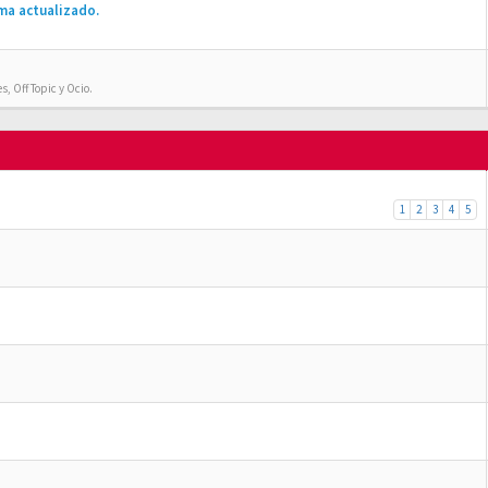
ma actualizado.
, Off Topic y Ocio.
1
2
3
4
5