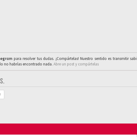
legrαm
para resolver tus dudas. ¡Compártelas! Nuestro sentido es transmitir sab
ado no habrías encontrado nada.
Abre un post y compártelas
S.
r