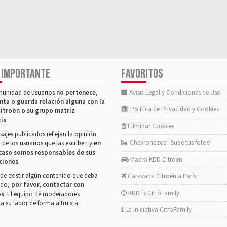
 IMPORTANTE
FAVORITOS
munidad de usuarios
no pertenece,
Aviso Legal y Condiciones de Uso
nta o guarda relación alguna con la
Política de Privacidad y Cookies
itroën o su grupo matriz
tis
.
Eliminar Cookies
ajes publicados reflejan la opinión
Chevronazos: ¡Sube tus fotos!
 de los usuarios que las escriben y
en
caso somos responsables de sus
Macro KDD Citroën
ciones
.
de existir algún contenido que deba
Caravana Citroën a París
rado,
por favor, contactar con
KDD´s CitröFamily
os
. El equipo de moderadores
la su labor de forma altruista.
La iniciativa CitröFamily