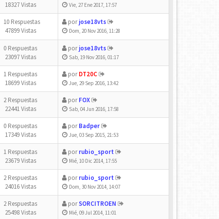
18327 Vistas
Vie, 27 Ene 2017, 17:57
10 Respuestas
por
jose18vts
47899 Vistas
Dom, 20 Nov 2016, 11:28
0 Respuestas
por
jose18vts
23097 Vistas
Sab, 19 Nov 2016, 01:17
1 Respuestas
por
DT20C
18699 Vistas
Jue, 29 Sep 2016, 13:42
2 Respuestas
por
FOX
22441 Vistas
Sab, 04 Jun 2016, 17:58
0 Respuestas
por
Badper
17349 Vistas
Jue, 03 Sep 2015, 21:53
1 Respuestas
por
rubio_sport
23679 Vistas
Mié, 10 Dic 2014, 17:55
2 Respuestas
por
rubio_sport
24016 Vistas
Dom, 30 Nov 2014, 14:07
2 Respuestas
por
SORCITROEN
25498 Vistas
Mié, 09 Jul 2014, 11:01