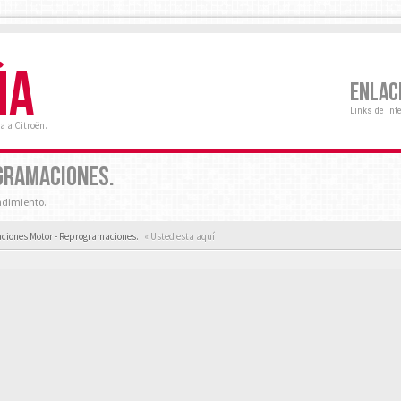
ÑA
ENLAC
Links de int
a a Citroën.
GRAMACIONES.
ndimiento.
aciones Motor - Reprogramaciones.
« Usted esta aquí