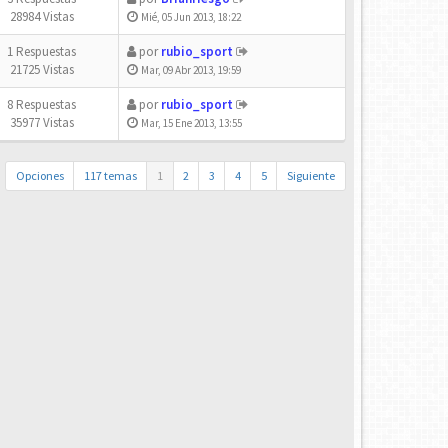
28984 Vistas
Mié, 05 Jun 2013, 18:22
1 Respuestas
por
rubio_sport
21725 Vistas
Mar, 09 Abr 2013, 19:59
8 Respuestas
por
rubio_sport
35977 Vistas
Mar, 15 Ene 2013, 13:55
Opciones
117 temas
1
2
3
4
5
Siguiente