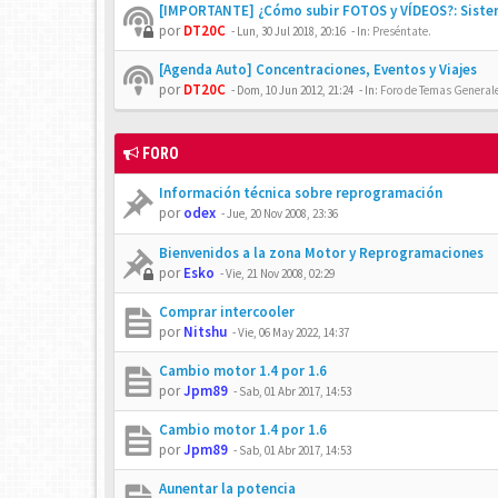
[IMPORTANTE] ¿Cómo subir FOTOS y VÍDEOS?: Siste
por
DT20C
-
Lun, 30 Jul 2018, 20:16
- In:
Preséntate.
[Agenda Auto] Concentraciones, Eventos y Viajes
por
DT20C
-
Dom, 10 Jun 2012, 21:24
- In:
Foro de Temas Generales
FORO
Información técnica sobre reprogramación
por
odex
-
Jue, 20 Nov 2008, 23:36
Bienvenidos a la zona Motor y Reprogramaciones
por
Esko
-
Vie, 21 Nov 2008, 02:29
Comprar intercooler
por
Nitshu
-
Vie, 06 May 2022, 14:37
Cambio motor 1.4 por 1.6
por
Jpm89
-
Sab, 01 Abr 2017, 14:53
Cambio motor 1.4 por 1.6
por
Jpm89
-
Sab, 01 Abr 2017, 14:53
Aunentar la potencia