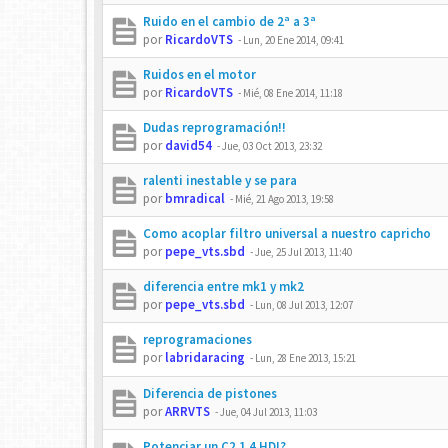
Ruido en el cambio de 2ª a 3ª
por
RicardoVTS
-
Lun, 20 Ene 2014, 09:41
Ruidos en el motor
por
RicardoVTS
-
Mié, 08 Ene 2014, 11:18
Dudas reprogramación!!
por
david54
-
Jue, 03 Oct 2013, 23:32
ralenti inestable y se para
por
bmradical
-
Mié, 21 Ago 2013, 19:58
Como acoplar filtro universal a nuestro capricho
por
pepe_vts.sbd
-
Jue, 25 Jul 2013, 11:40
diferencia entre mk1 y mk2
por
pepe_vts.sbd
-
Lun, 08 Jul 2013, 12:07
reprogramaciones
por
labridaracing
-
Lun, 28 Ene 2013, 15:21
Diferencia de pistones
por
ARRVTS
-
Jue, 04 Jul 2013, 11:03
Potenciar un C2 1.4 HDI?