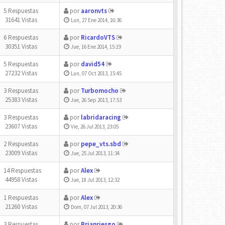
5 Respuestas
por
aaronvts
31641 Vistas
Lun, 27 Ene 2014, 16:36
6 Respuestas
por
RicardoVTS
30351 Vistas
Jue, 16 Ene 2014, 15:19
5 Respuestas
por
david54
27232 Vistas
Lun, 07 Oct 2013, 15:45
3 Respuestas
por
Turbomocho
25383 Vistas
Jue, 26 Sep 2013, 17:53
3 Respuestas
por
labridaracing
23607 Vistas
Vie, 26 Jul 2013, 23:05
2 Respuestas
por
pepe_vts.sbd
23009 Vistas
Jue, 25 Jul 2013, 11:34
14 Respuestas
por
Alex
44958 Vistas
Jue, 18 Jul 2013, 12:32
1 Respuestas
por
Alex
21260 Vistas
Dom, 07 Jul 2013, 20:36
3 Respuestas
por
Brianriesgo