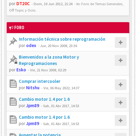
por
DT20C
-
Dom, 10 Jun 2012, 21:24
- In:
Foro de Temas Generales,
Off Topic y Ocio.
FORO
Información técnica sobre reprogramación
por
odex
-
Jue, 20 Nov 2008, 23:36
Bienvenidos a la zona Motor y
Reprogramaciones
por
Esko
-
Vie, 21 Nov 2008, 02:29
Comprar intercooler
por
Nitshu
-
Vie, 06 May 2022, 14:37
Cambio motor 1.4 por 1.6
por
Jpm89
-
Sab, 01 Abr 2017, 14:53
Cambio motor 1.4 por 1.6
por
Jpm89
-
Sab, 01 Abr 2017, 14:53
Aunentar la potencia