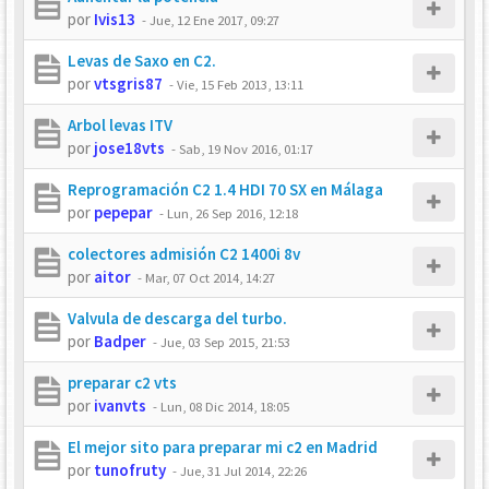
por
Ivis13
-
Jue, 12 Ene 2017, 09:27
Levas de Saxo en C2.
por
vtsgris87
-
Vie, 15 Feb 2013, 13:11
Arbol levas ITV
por
jose18vts
-
Sab, 19 Nov 2016, 01:17
Reprogramación C2 1.4 HDI 70 SX en Málaga
por
pepepar
-
Lun, 26 Sep 2016, 12:18
colectores admisión C2 1400i 8v
por
aitor
-
Mar, 07 Oct 2014, 14:27
Valvula de descarga del turbo.
por
Badper
-
Jue, 03 Sep 2015, 21:53
preparar c2 vts
por
ivanvts
-
Lun, 08 Dic 2014, 18:05
El mejor sito para preparar mi c2 en Madrid
por
tunofruty
-
Jue, 31 Jul 2014, 22:26