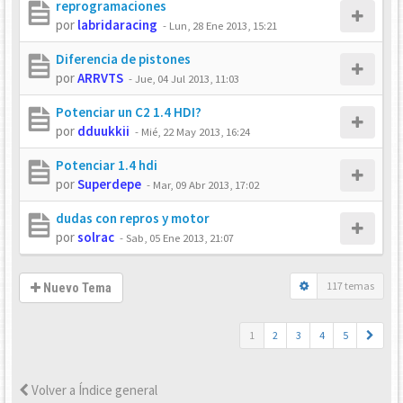
reprogramaciones
por
labridaracing
-
Lun, 28 Ene 2013, 15:21
Diferencia de pistones
por
ARRVTS
-
Jue, 04 Jul 2013, 11:03
Potenciar un C2 1.4 HDI?
por
dduukkii
-
Mié, 22 May 2013, 16:24
Potenciar 1.4 hdi
por
Superdepe
-
Mar, 09 Abr 2013, 17:02
dudas con repros y motor
por
solrac
-
Sab, 05 Ene 2013, 21:07
117 temas
Nuevo Tema
1
2
3
4
5
Volver a Índice general