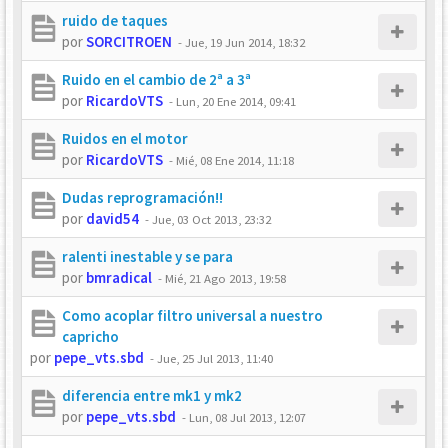
ruido de taques
por
SORCITROEN
-
Jue, 19 Jun 2014, 18:32
Ruido en el cambio de 2ª a 3ª
por
RicardoVTS
-
Lun, 20 Ene 2014, 09:41
Ruidos en el motor
por
RicardoVTS
-
Mié, 08 Ene 2014, 11:18
Dudas reprogramación!!
por
david54
-
Jue, 03 Oct 2013, 23:32
ralenti inestable y se para
por
bmradical
-
Mié, 21 Ago 2013, 19:58
Como acoplar filtro universal a nuestro
capricho
por
pepe_vts.sbd
-
Jue, 25 Jul 2013, 11:40
diferencia entre mk1 y mk2
por
pepe_vts.sbd
-
Lun, 08 Jul 2013, 12:07