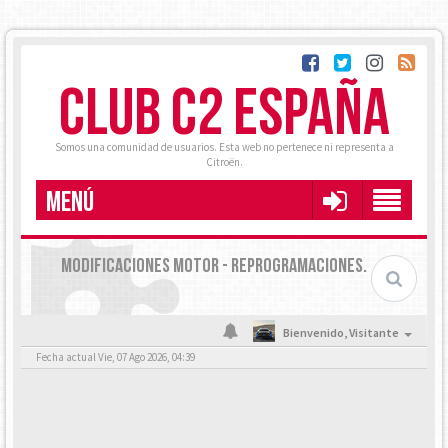
CLUB C2 ESPAÑA
Somos una comunidad de usuarios. Esta web no pertenece ni representa a
Citroën.
MENÚ
MODIFICACIONES MOTOR - REPROGRAMACIONES.
Bienvenido,
Visitante
Fecha actual Vie, 07 Ago 2026, 04:39