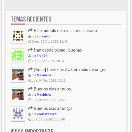
TEMAS RECIENTES
Fallo módulo de aire acondicionado
por
Luisardo
Dom, 05 Oct 2025, 11:43
fran desde bilbao , buenas
por
Fran74
Vie, 12 Sep 2025, 20:04
[Brico] Conexion AUX en radio de origen
por
Masiricha
Jue, 04 Sep 2025, 09:11
Buenos días a todos.
por
Masiricha
Jue, 04 Sep 2025, 08:58
Buenos dias a tod@s
por
Kronsteen23
Jue, 31 Jul 2025, 10:40