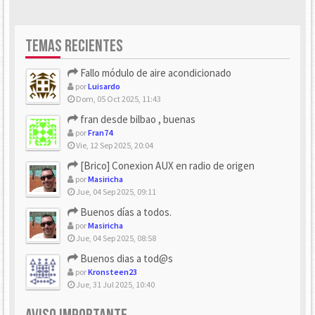
TEMAS RECIENTES
Fallo módulo de aire acondicionado
por
Luisardo
Dom, 05 Oct 2025, 11:43
fran desde bilbao , buenas
por
Fran74
Vie, 12 Sep 2025, 20:04
[Brico] Conexion AUX en radio de origen
por
Masiricha
Jue, 04 Sep 2025, 09:11
Buenos días a todos.
por
Masiricha
Jue, 04 Sep 2025, 08:58
Buenos dias a tod@s
por
Kronsteen23
Jue, 31 Jul 2025, 10:40