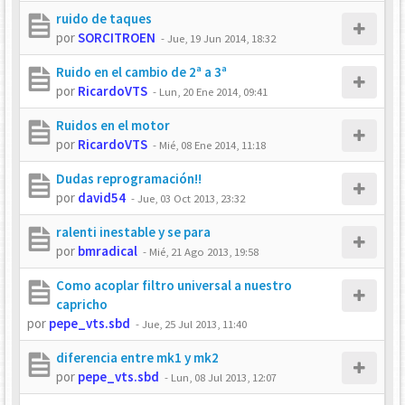
ruido de taques
por
SORCITROEN
-
Jue, 19 Jun 2014, 18:32
Ruido en el cambio de 2ª a 3ª
por
RicardoVTS
-
Lun, 20 Ene 2014, 09:41
Ruidos en el motor
por
RicardoVTS
-
Mié, 08 Ene 2014, 11:18
Dudas reprogramación!!
por
david54
-
Jue, 03 Oct 2013, 23:32
ralenti inestable y se para
por
bmradical
-
Mié, 21 Ago 2013, 19:58
Como acoplar filtro universal a nuestro
capricho
por
pepe_vts.sbd
-
Jue, 25 Jul 2013, 11:40
diferencia entre mk1 y mk2
por
pepe_vts.sbd
-
Lun, 08 Jul 2013, 12:07