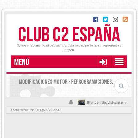
CLUB C2 ESPAÑA
Somos una comunidad de usuarios. Esta web no pertenece ni representa a
Citroën.
MENÚ
MODIFICACIONES MOTOR - REPROGRAMACIONES.
Bienvenido,
Visitante
Fecha actual Vie, 07 Ago 2026, 23:39