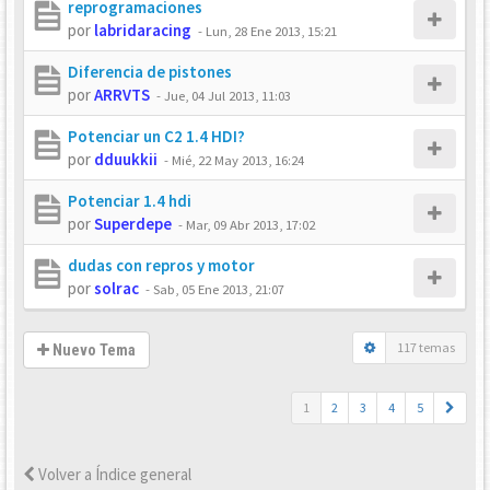
reprogramaciones
por
labridaracing
-
Lun, 28 Ene 2013, 15:21
Diferencia de pistones
por
ARRVTS
-
Jue, 04 Jul 2013, 11:03
Potenciar un C2 1.4 HDI?
por
dduukkii
-
Mié, 22 May 2013, 16:24
Potenciar 1.4 hdi
por
Superdepe
-
Mar, 09 Abr 2013, 17:02
dudas con repros y motor
por
solrac
-
Sab, 05 Ene 2013, 21:07
117 temas
Nuevo Tema
1
2
3
4
5
Volver a Índice general