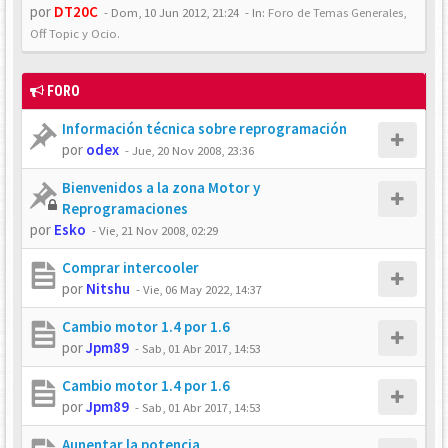
por
DT20C
-
Dom, 10 Jun 2012, 21:24
- In:
Foro de Temas Generales,
Off Topic y Ocio.
FORO
Información técnica sobre reprogramación
por
odex
-
Jue, 20 Nov 2008, 23:36
Bienvenidos a la zona Motor y
Reprogramaciones
por
Esko
-
Vie, 21 Nov 2008, 02:29
Comprar intercooler
por
Nitshu
-
Vie, 06 May 2022, 14:37
Cambio motor 1.4 por 1.6
por
Jpm89
-
Sab, 01 Abr 2017, 14:53
Cambio motor 1.4 por 1.6
por
Jpm89
-
Sab, 01 Abr 2017, 14:53
Aunentar la potencia