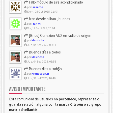
Fallo módulo de aire acondicionado
por
Luisardo
Dom, 05 Oct 2025, 11:43
fran desde bilbao , buenas
por
Fran74
Vie, 12 Sep 2025, 20:04
[Brico] Conexion AUX en radio de origen
por
Masiricha
Jue, 04 Sep 2025, 09:11
Buenos días a todos.
por
Masiricha
Jue, 04 Sep 2025, 08:58
Buenos dias a tod@s
por
Kronsteen23
Jue, 31 Jul 2025, 10:40
AVISO IMPORTANTE
Esta comunidad de usuarios
no pertenece, representa o
guarda relación alguna con la marca Citroën o su grupo
matriz Stellantis
.