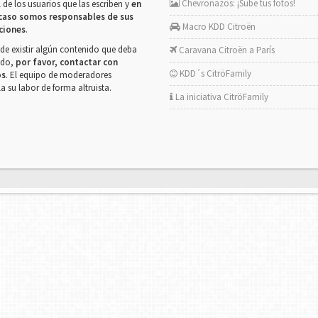
Chevronazos: ¡Sube tus fotos!
 de los usuarios que las escriben y
en
caso somos responsables de sus
Macro KDD Citroën
ciones
.
de existir algún contenido que deba
Caravana Citroën a París
rado,
por favor, contactar con
KDD´s CitröFamily
os
. El equipo de moderadores
la su labor de forma altruista.
La iniciativa CitröFamily