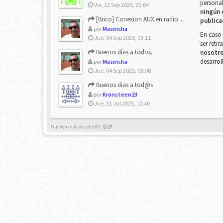
personal
Vie, 12 Sep 2025, 20:04
ningún 
[Brico] Conexion AUX en radio de origen
publica
por
Masiricha
En caso 
Jue, 04 Sep 2025, 09:11
ser reti
Buenos días a todos.
nosotr
desarrol
por
Masiricha
Jue, 04 Sep 2025, 08:58
Buenos dias a tod@s
por
Kronsteen23
Jue, 31 Jul 2025, 10:40
Funcionando con phpBB -