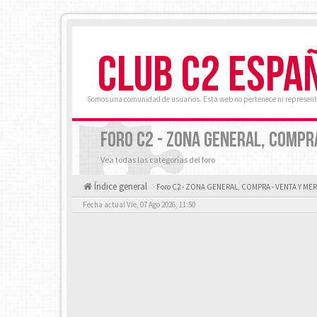
CLUB C2 ESPA
Somos una comunidad de usuarios. Esta web no pertenece ni represent
FORO C2 - ZONA GENERAL, COMPR
Vea todas las categorías del foro
Índice general
Foro C2 - ZONA GENERAL, COMPRA - VENTA Y M
Fecha actual Vie, 07 Ago 2026, 11:50