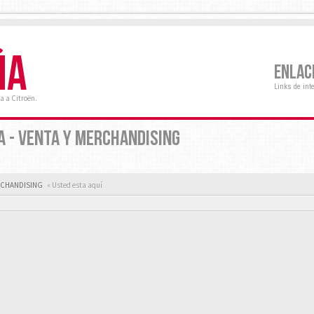
ÑA
ENLAC
Links de int
a a Citroën.
A - VENTA Y MERCHANDISING
ERCHANDISING
« Usted esta aquí