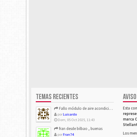
TEMAS RECIENTES
AVISO
Esta co
Fallo módulo de aire acondicionado
represe
por
Luisardo
marca C
Dom, 05 Oct 2025, 11:43
Stellan
fran desde bilbao , buenas
Los mens
por
Fran74