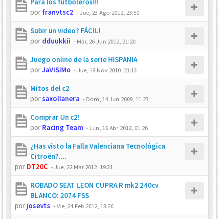
Para los futboleros!!!
por
franvtsc2
-
Jue, 23 Ago 2012, 23:50
Subir un video? FÁCIL!
por
dduukkii
-
Mar, 26 Jun 2012, 21:20
Juego online de la serie HISPANIA
por
JaViSiMo
-
Jue, 18 Nov 2010, 21:13
Mitos del c2
por
saxollanera
-
Dom, 14 Jun 2009, 11:23
Comprar Un c2!
por
Racing Team
-
Lun, 16 Abr 2012, 01:26
¿Has visto la Falla Valenciana Tecnológica
Citroën?....
por
DT20C
-
Jue, 22 Mar 2012, 19:31
ROBADO SEAT LEON CUPRA R mk2 240cv
BLANCO: 2074 FSS
por
josevts
-
Vie, 24 Feb 2012, 18:26