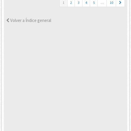
1
2
3
4
5
…
10
Volver a Índice general