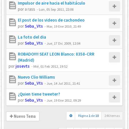
Impulsor de aire hacia el habitáculo
por
a rass
-
Lun, 05 Sep 2011, 22:08
El post de los videos de cachondeo
por
Seba_Vts
-
Mar, 19 Ene 2010, 21:49
La foto del dia
por
Seba_Vts
-
Jue, 17 Dic 2009, 12:04
ROBADO!!!! SEAT LEON Blanco: 8358-CRR
(Madrid)
por
josevts
-
Mié, 01 Feb 2012, 19:52
Nuevo Clio Williams
por
Seba_Vts
-
Jue, 14 Jul 2011, 21:41
¿Quien tiene tweeter?
por
Seba_Vts
-
Jue, 19 Ene 2012, 09:29
Página
1
de
10
246 temas
Nuevo Tema