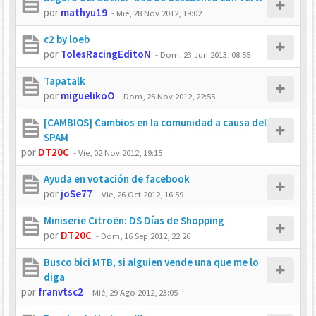
por
mathyu19
-
Mié, 28 Nov 2012, 19:02
c2 by loeb
por
TolesRacingEditoN
-
Dom, 23 Jun 2013, 08:55
Tapatalk
por
miguelikoO
-
Dom, 25 Nov 2012, 22:55
[CAMBIOS] Cambios en la comunidad a causa del
SPAM
por
DT20C
-
Vie, 02 Nov 2012, 19:15
Ayuda en votación de facebook
por
joSe77
-
Vie, 26 Oct 2012, 16:59
Miniserie Citroën: DS Días de Shopping
por
DT20C
-
Dom, 16 Sep 2012, 22:26
Busco bici MTB, si alguien vende una que me lo
diga
por
franvtsc2
-
Mié, 29 Ago 2012, 23:05