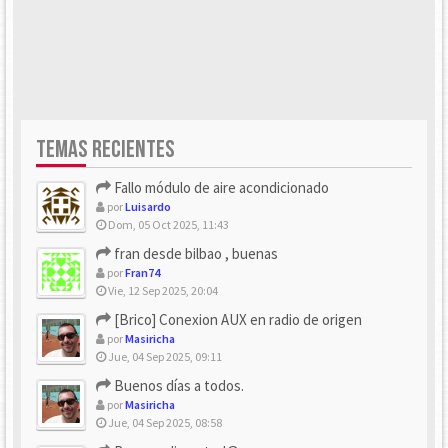
TEMAS RECIENTES
Fallo módulo de aire acondicionado
por
Luisardo
Dom, 05 Oct 2025, 11:43
fran desde bilbao , buenas
por
Fran74
Vie, 12 Sep 2025, 20:04
[Brico] Conexion AUX en radio de origen
por
Masiricha
Jue, 04 Sep 2025, 09:11
Buenos días a todos.
por
Masiricha
Jue, 04 Sep 2025, 08:58