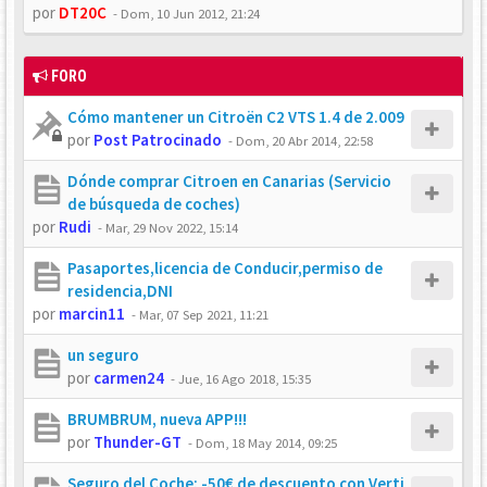
por
DT20C
-
Dom, 10 Jun 2012, 21:24
FORO
Cómo mantener un Citroën C2 VTS 1.4 de 2.009
por
Post Patrocinado
-
Dom, 20 Abr 2014, 22:58
Dónde comprar Citroen en Canarias (Servicio
de búsqueda de coches)
por
Rudi
-
Mar, 29 Nov 2022, 15:14
Pasaportes,licencia de Conducir,permiso de
residencia,DNI
por
marcin11
-
Mar, 07 Sep 2021, 11:21
un seguro
por
carmen24
-
Jue, 16 Ago 2018, 15:35
BRUMBRUM, nueva APP!!!
por
Thunder-GT
-
Dom, 18 May 2014, 09:25
Seguro del Coche: -50€ de descuento con Verti