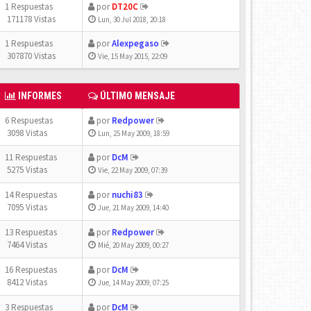
1 Respuestas
por
DT20C
171178 Vistas
Lun, 30 Jul 2018, 20:18
1 Respuestas
por
Alexpegaso
307870 Vistas
Vie, 15 May 2015, 22:09
INFORMES
ÚLTIMO MENSAJE
6 Respuestas
por
Redpower
3098 Vistas
Lun, 25 May 2009, 18:59
11 Respuestas
por
DcM
5275 Vistas
Vie, 22 May 2009, 07:39
14 Respuestas
por
nuchi83
7095 Vistas
Jue, 21 May 2009, 14:40
13 Respuestas
por
Redpower
7464 Vistas
Mié, 20 May 2009, 00:27
16 Respuestas
por
DcM
8412 Vistas
Jue, 14 May 2009, 07:25
3 Respuestas
por
DcM