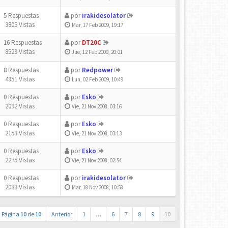
5 Respuestas
por
irakidesolator
3805 Vistas
Mar, 17 Feb 2009, 19:17
16 Respuestas
por
DT20C
8529 Vistas
Jue, 12 Feb 2009, 20:01
8 Respuestas
por
Redpower
4951 Vistas
Lun, 02 Feb 2009, 10:49
0 Respuestas
por
Esko
2092 Vistas
Vie, 21 Nov 2008, 03:16
0 Respuestas
por
Esko
2153 Vistas
Vie, 21 Nov 2008, 03:13
0 Respuestas
por
Esko
2275 Vistas
Vie, 21 Nov 2008, 02:54
0 Respuestas
por
irakidesolator
2083 Vistas
Mar, 18 Nov 2008, 10:58
Página
10
de
10
Anterior
1
…
6
7
8
9
10