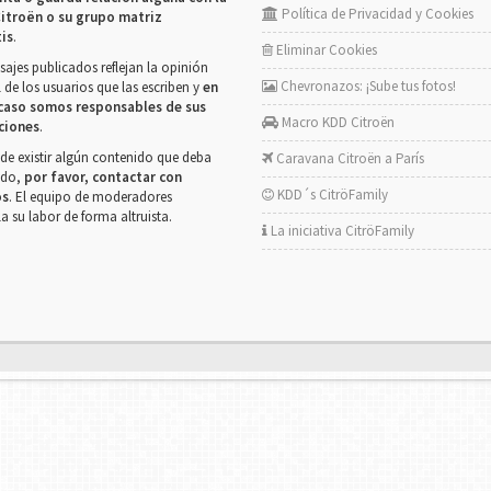
Política de Privacidad y Cookies
itroën o su grupo matriz
tis
.
Eliminar Cookies
ajes publicados reflejan la opinión
Chevronazos: ¡Sube tus fotos!
 de los usuarios que las escriben y
en
caso somos responsables de sus
Macro KDD Citroën
ciones
.
de existir algún contenido que deba
Caravana Citroën a París
rado,
por favor, contactar con
KDD´s CitröFamily
os
. El equipo de moderadores
la su labor de forma altruista.
La iniciativa CitröFamily