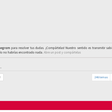
legrαm
para resolver tus dudas. ¡Compártelas! Nuestro sentido es transmitir sab
ado no habrías encontrado nada.
Abre un post y compártelas
.
246 temas
r