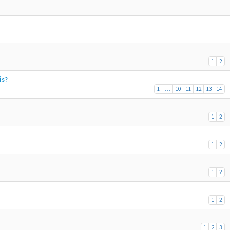
1
2
is?
1
…
10
11
12
13
14
1
2
1
2
1
2
1
2
1
2
3