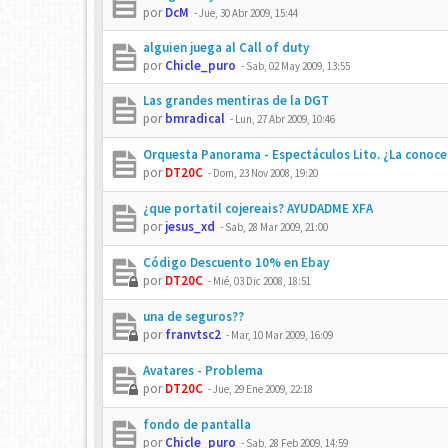
por
DcM
-
Jue, 30 Abr 2009, 15:44
alguien juega al Call of duty
por
Chicle_puro
-
Sab, 02 May 2009, 13:55
Las grandes mentiras de la DGT
por
bmradical
-
Lun, 27 Abr 2009, 10:46
Orquesta Panorama - Espectáculos Lito. ¿La conoce
por
DT20C
-
Dom, 23 Nov 2008, 19:20
¿que portatil cojereais? AYUDADME XFA
por
jesus_xd
-
Sab, 28 Mar 2009, 21:00
Código Descuento 10% en Ebay
por
DT20C
-
Mié, 03 Dic 2008, 18:51
una de seguros??
por
franvtsc2
-
Mar, 10 Mar 2009, 16:09
Avatares - Problema
por
DT20C
-
Jue, 29 Ene 2009, 22:18
fondo de pantalla
por
Chicle_puro
-
Sab, 28 Feb 2009, 14:59