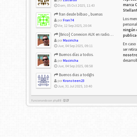
marca C
Dom, 05 Oct 2025, 11:43
Stellan
fran desde bilbao , buenas
Los mens
por
Fran74
personal
Vie, 12 Sep 2025, 20:04
ningún 
[Brico] Conexion AUX en radio de origen
publica
por
Masiricha
En caso 
Jue, 04 Sep 2025, 09:11
ser reti
Buenos días a todos.
nosotr
desarrol
por
Masiricha
Jue, 04 Sep 2025, 08:58
Buenos dias a tod@s
por
Kronsteen23
Jue, 31 Jul 2025, 10:40
Funcionando con phpBB -