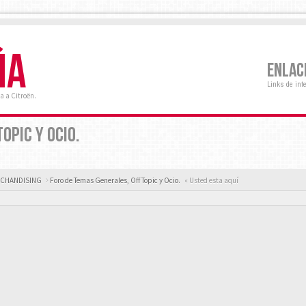
ÑA
ENLAC
Links de int
a a Citroën.
OPIC Y OCIO.
ERCHANDISING
Foro de Temas Generales, Off Topic y Ocio.
« Usted esta aquí