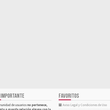
 IMPORTANTE
FAVORITOS
munidad de usuarios
no pertenece,
Aviso Legal y Condiciones de Uso
nta o guarda relación alguna con la