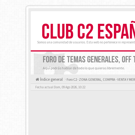
CLUB C2 ESPA
Somos una comunidad de usuarios. Esta web no pertenece ni represent
FORO DE TEMAS GENERALES, OFF T
Aquí podrás hablar de todo lo que quieras libremente.
Índice general
Foro C2 - ZONA GENERAL, COMPRA - VENTA Y M
Fecha actual Dom, 09 Ago 2026, 10:22