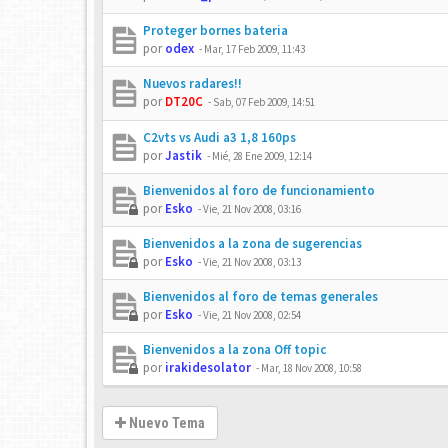
Proteger bornes bateria
por
odex
-
Mar, 17 Feb 2009, 11:43
Nuevos radares!!
por
DT20C
-
Sab, 07 Feb 2009, 14:51
C2vts vs Audi a3 1,8 160ps
por
Jastik
-
Mié, 28 Ene 2009, 12:14
Bienvenidos al foro de funcionamiento
por
Esko
-
Vie, 21 Nov 2008, 03:16
Bienvenidos a la zona de sugerencias
por
Esko
-
Vie, 21 Nov 2008, 03:13
Bienvenidos al foro de temas generales
por
Esko
-
Vie, 21 Nov 2008, 02:54
Bienvenidos a la zona Off topic
por
irakidesolator
-
Mar, 18 Nov 2008, 10:58
Nuevo Tema