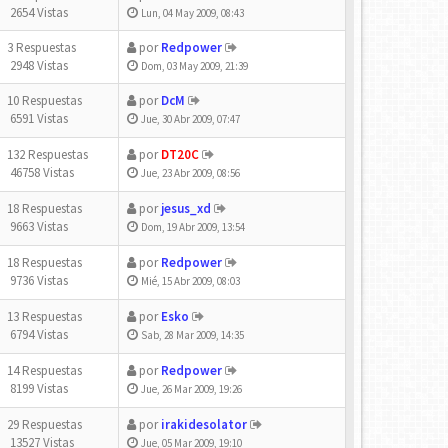
2654 Vistas
Lun, 04 May 2009, 08:43
3 Respuestas
por
Redpower
2948 Vistas
Dom, 03 May 2009, 21:39
10 Respuestas
por
DcM
6591 Vistas
Jue, 30 Abr 2009, 07:47
132 Respuestas
por
DT20C
46758 Vistas
Jue, 23 Abr 2009, 08:56
18 Respuestas
por
jesus_xd
9663 Vistas
Dom, 19 Abr 2009, 13:54
18 Respuestas
por
Redpower
9736 Vistas
Mié, 15 Abr 2009, 08:03
13 Respuestas
por
Esko
6794 Vistas
Sab, 28 Mar 2009, 14:35
14 Respuestas
por
Redpower
8199 Vistas
Jue, 26 Mar 2009, 19:26
29 Respuestas
por
irakidesolator
13527 Vistas
Jue, 05 Mar 2009, 19:10