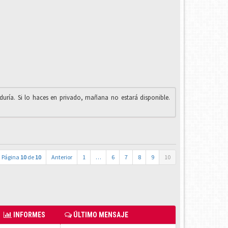
iduría. Si lo haces en privado, mañana no estará disponible.
Página
10
de
10
Anterior
1
…
6
7
8
9
10
INFORMES
ÚLTIMO MENSAJE