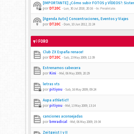
[IMPORTANTE] ¿Cómo subir FOTOS y VÍDEOS?: Siste
por
DT20C
-
Lun, 30 Jul 2018, 20:16
- In:
Preséntate.
[Agenda Auto] Concentraciones, Eventos y Viajes
por
DT20C
-
Dom, 10 Jun 2012, 21:24
FORO
Club ZX España renace!
por
DT20C
-
Sab, 23 May 2009, 12:39
Estrenamos cabecera
por
Kini
-
Mié, 06 May 2009, 20:29
letras vts
por
pitiyou
-
Sab, 16 May 2009, 09:24
Aupa athletic!!
por
pitiyou
-
Mié, 13 May 2009, 13:14
canciones aconsejadas
por
bmradical
-
Mié, 06 May 2009, 19:34
Zeitgeist I y II