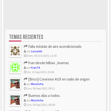
TEMAS RECIENTES
Fallo módulo de aire acondicionado
por
Luisardo
Dom, 05 Oct 2025, 11:43
fran desde bilbao , buenas
por
Fran74
Vie, 12 Sep 2025, 20:04
[Brico] Conexion AUX en radio de origen
por
Masiricha
Jue, 04 Sep 2025, 09:11
Buenos días a todos.
por
Masiricha
Jue, 04 Sep 2025, 08:58