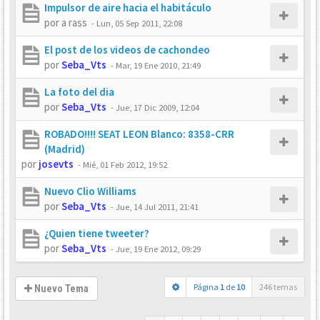
Impulsor de aire hacia el habitáculo
por
a rass
-
Lun, 05 Sep 2011, 22:08
El post de los videos de cachondeo
por
Seba_Vts
-
Mar, 19 Ene 2010, 21:49
La foto del dia
por
Seba_Vts
-
Jue, 17 Dic 2009, 12:04
ROBADO!!!! SEAT LEON Blanco: 8358-CRR
(Madrid)
por
josevts
-
Mié, 01 Feb 2012, 19:52
Nuevo Clio Williams
por
Seba_Vts
-
Jue, 14 Jul 2011, 21:41
¿Quien tiene tweeter?
por
Seba_Vts
-
Jue, 19 Ene 2012, 09:29
Página
1
de
10
246 temas
Nuevo Tema