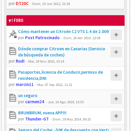
por
DT20C
-
Dom, 10 Jun 2012, 21:24
FORO
Cómo mantener un Citroën C2 VTS 1.4 de 2.009
por
Post Patrocinado
-
Dom, 20 Abr 2014, 22:58
Dónde comprar Citroen en Canarias (Servicio
de búsqueda de coches)
por
Rudi
-
Mar, 29 Nov 2022, 15:14
Pasaportes,licencia de Conducir,permiso de
residencia,DNI
por
marcin11
-
Mar, 07 Sep 2021, 11:21
un seguro
por
carmen24
-
Jue, 16 Ago 2018, 15:35
BRUMBRUM, nueva APP!!!
por
Thunder-GT
-
Dom, 18 May 2014, 09:25
Seguro del Coche: -50€ de descuento con Verti