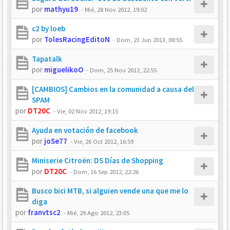
por
mathyu19
-
Mié, 28 Nov 2012, 19:02
c2 by loeb
por
TolesRacingEditoN
-
Dom, 23 Jun 2013, 08:55
Tapatalk
por
miguelikoO
-
Dom, 25 Nov 2012, 22:55
[CAMBIOS] Cambios en la comunidad a causa del
SPAM
por
DT20C
-
Vie, 02 Nov 2012, 19:15
Ayuda en votación de facebook
por
joSe77
-
Vie, 26 Oct 2012, 16:59
Miniserie Citroën: DS Días de Shopping
por
DT20C
-
Dom, 16 Sep 2012, 22:26
Busco bici MTB, si alguien vende una que me lo
diga
por
franvtsc2
-
Mié, 29 Ago 2012, 23:05