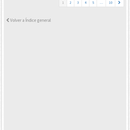
1
2
3
4
5
…
10
Volver a Índice general