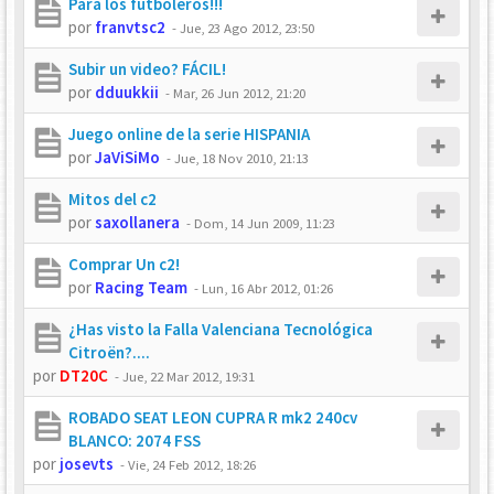
Para los futboleros!!!
por
franvtsc2
-
Jue, 23 Ago 2012, 23:50
Subir un video? FÁCIL!
por
dduukkii
-
Mar, 26 Jun 2012, 21:20
Juego online de la serie HISPANIA
por
JaViSiMo
-
Jue, 18 Nov 2010, 21:13
Mitos del c2
por
saxollanera
-
Dom, 14 Jun 2009, 11:23
Comprar Un c2!
por
Racing Team
-
Lun, 16 Abr 2012, 01:26
¿Has visto la Falla Valenciana Tecnológica
Citroën?....
por
DT20C
-
Jue, 22 Mar 2012, 19:31
ROBADO SEAT LEON CUPRA R mk2 240cv
BLANCO: 2074 FSS
por
josevts
-
Vie, 24 Feb 2012, 18:26