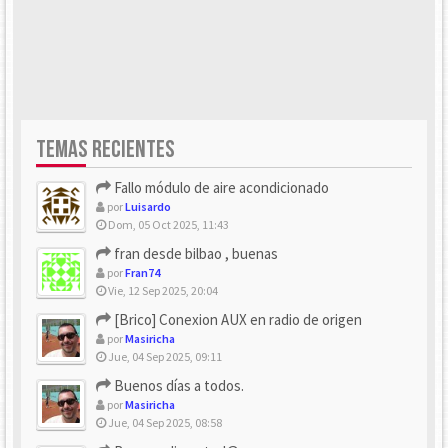
TEMAS RECIENTES
Fallo módulo de aire acondicionado
por
Luisardo
Dom, 05 Oct 2025, 11:43
fran desde bilbao , buenas
por
Fran74
Vie, 12 Sep 2025, 20:04
[Brico] Conexion AUX en radio de origen
por
Masiricha
Jue, 04 Sep 2025, 09:11
Buenos días a todos.
por
Masiricha
Jue, 04 Sep 2025, 08:58