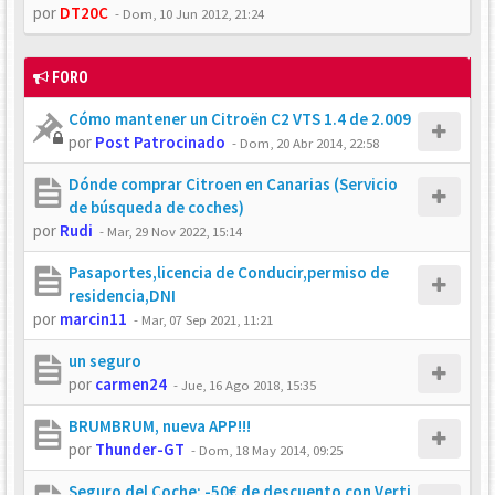
por
DT20C
-
Dom, 10 Jun 2012, 21:24
FORO
Cómo mantener un Citroën C2 VTS 1.4 de 2.009
por
Post Patrocinado
-
Dom, 20 Abr 2014, 22:58
Dónde comprar Citroen en Canarias (Servicio
de búsqueda de coches)
por
Rudi
-
Mar, 29 Nov 2022, 15:14
Pasaportes,licencia de Conducir,permiso de
residencia,DNI
por
marcin11
-
Mar, 07 Sep 2021, 11:21
un seguro
por
carmen24
-
Jue, 16 Ago 2018, 15:35
BRUMBRUM, nueva APP!!!
por
Thunder-GT
-
Dom, 18 May 2014, 09:25
Seguro del Coche: -50€ de descuento con Verti