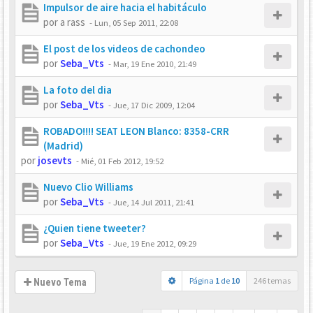
Impulsor de aire hacia el habitáculo
por
a rass
-
Lun, 05 Sep 2011, 22:08
El post de los videos de cachondeo
por
Seba_Vts
-
Mar, 19 Ene 2010, 21:49
La foto del dia
por
Seba_Vts
-
Jue, 17 Dic 2009, 12:04
ROBADO!!!! SEAT LEON Blanco: 8358-CRR
(Madrid)
por
josevts
-
Mié, 01 Feb 2012, 19:52
Nuevo Clio Williams
por
Seba_Vts
-
Jue, 14 Jul 2011, 21:41
¿Quien tiene tweeter?
por
Seba_Vts
-
Jue, 19 Ene 2012, 09:29
Página
1
de
10
246 temas
Nuevo Tema