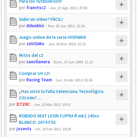
Para los futboleros!!!
por
franvtsc2
-
Jue, 23 Ago 2012, 23:50
Subir un video? FÁCIL!
por
dduukkii
-
Mar, 26 Jun 2012, 21:20
Juego online de la serie HISPANIA
por
JaViSiMo
-
Jue, 18 Nov 2010, 21:13
Mitos del c2
por
saxollanera
-
Dom, 14 Jun 2009, 11:23
Comprar Un c2!
por
Racing Team
-
Lun, 16 Abr 2012, 01:26
¿Has visto la Falla Valenciana Tecnológica
Citroën?....
por
DT20C
-
Jue, 22 Mar 2012, 19:31
ROBADO SEAT LEON CUPRA R mk2 240cv
BLANCO: 2074 FSS
por
josevts
-
Vie, 24 Feb 2012, 18:26