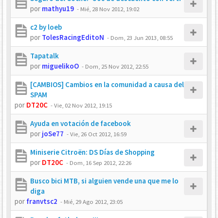
por
mathyu19
-
Mié, 28 Nov 2012, 19:02
c2 by loeb
por
TolesRacingEditoN
-
Dom, 23 Jun 2013, 08:55
Tapatalk
por
miguelikoO
-
Dom, 25 Nov 2012, 22:55
[CAMBIOS] Cambios en la comunidad a causa del
SPAM
por
DT20C
-
Vie, 02 Nov 2012, 19:15
Ayuda en votación de facebook
por
joSe77
-
Vie, 26 Oct 2012, 16:59
Miniserie Citroën: DS Días de Shopping
por
DT20C
-
Dom, 16 Sep 2012, 22:26
Busco bici MTB, si alguien vende una que me lo
diga
por
franvtsc2
-
Mié, 29 Ago 2012, 23:05