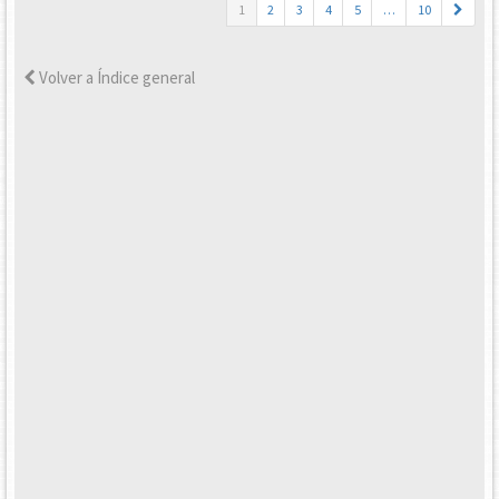
1
2
3
4
5
…
10
Volver a Índice general