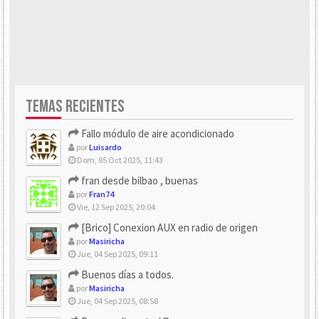
TEMAS RECIENTES
Fallo módulo de aire acondicionado
por
Luisardo
Dom, 05 Oct 2025, 11:43
fran desde bilbao , buenas
por
Fran74
Vie, 12 Sep 2025, 20:04
[Brico] Conexion AUX en radio de origen
por
Masiricha
Jue, 04 Sep 2025, 09:11
Buenos días a todos.
por
Masiricha
Jue, 04 Sep 2025, 08:58