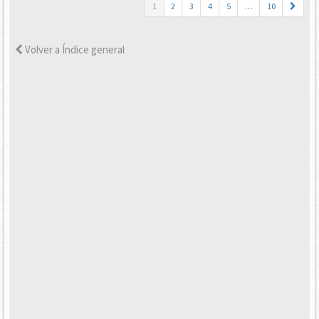
1
2
3
4
5
…
10
Volver a Índice general