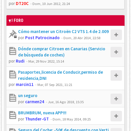
por
DT20C
-
Dom, 10 Jun 2012, 21:24
FORO
Cómo mantener un Citroën C2 VTS 1.4 de 2.009
por
Post Patrocinado
-
Dom, 20 Abr 2014, 22:58
Dónde comprar Citroen en Canarias (Servicio
de búsqueda de coches)
por
Rudi
-
Mar, 29 Nov 2022, 15:14
Pasaportes,licencia de Conducir,permiso de
residencia,DNI
por
marcin11
-
Mar, 07 Sep 2021, 11:21
un seguro
por
carmen24
-
Jue, 16 Ago 2018, 15:35
BRUMBRUM, nueva APP!!!
por
Thunder-GT
-
Dom, 18 May 2014, 09:25
Seguro del Coche: -50€ de descuento con Verti