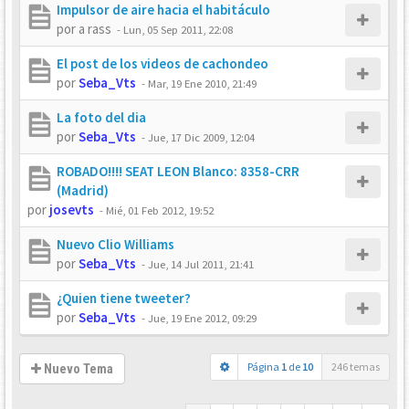
Impulsor de aire hacia el habitáculo
por
a rass
-
Lun, 05 Sep 2011, 22:08
El post de los videos de cachondeo
por
Seba_Vts
-
Mar, 19 Ene 2010, 21:49
La foto del dia
por
Seba_Vts
-
Jue, 17 Dic 2009, 12:04
ROBADO!!!! SEAT LEON Blanco: 8358-CRR
(Madrid)
por
josevts
-
Mié, 01 Feb 2012, 19:52
Nuevo Clio Williams
por
Seba_Vts
-
Jue, 14 Jul 2011, 21:41
¿Quien tiene tweeter?
por
Seba_Vts
-
Jue, 19 Ene 2012, 09:29
Página
1
de
10
246 temas
Nuevo Tema