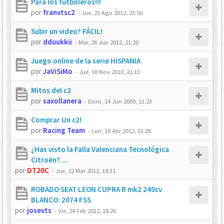
Para los futboleros!!!
por
franvtsc2
-
Jue, 23 Ago 2012, 23:50
Subir un video? FÁCIL!
por
dduukkii
-
Mar, 26 Jun 2012, 21:20
Juego online de la serie HISPANIA
por
JaViSiMo
-
Jue, 18 Nov 2010, 21:13
Mitos del c2
por
saxollanera
-
Dom, 14 Jun 2009, 11:23
Comprar Un c2!
por
Racing Team
-
Lun, 16 Abr 2012, 01:26
¿Has visto la Falla Valenciana Tecnológica
Citroën?....
por
DT20C
-
Jue, 22 Mar 2012, 19:31
ROBADO SEAT LEON CUPRA R mk2 240cv
BLANCO: 2074 FSS
por
josevts
-
Vie, 24 Feb 2012, 18:26