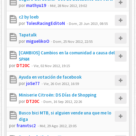
por
mathyu19
-
Mié, 28 Nov 2012, 19:02
c2 by loeb
por
TolesRacingEditoN
-
Dom, 23 Jun 2013, 08:55
Tapatalk
por
miguelikoO
-
Dom, 25 Nov 2012, 22:55
[CAMBIOS] Cambios en la comunidad a causa del
SPAM
por
DT20C
-
Vie, 02 Nov 2012, 19:15
Ayuda en votación de facebook
por
joSe77
-
Vie, 26 Oct 2012, 16:59
Miniserie Citroën: DS Días de Shopping
por
DT20C
-
Dom, 16 Sep 2012, 22:26
Busco bici MTB, si alguien vende una que me lo
diga
por
franvtsc2
-
Mié, 29 Ago 2012, 23:05