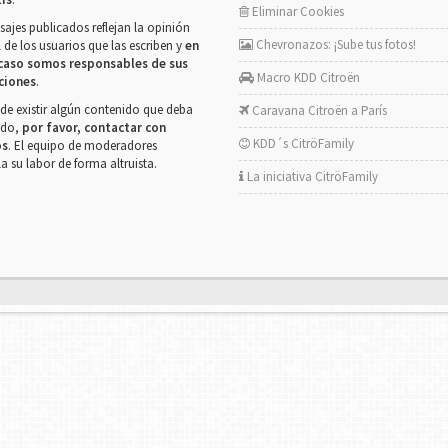
Eliminar Cookies
ajes publicados reflejan la opinión
Chevronazos: ¡Sube tus fotos!
 de los usuarios que las escriben y
en
caso somos responsables de sus
Macro KDD Citroën
ciones
.
de existir algún contenido que deba
Caravana Citroën a París
rado,
por favor, contactar con
KDD´s CitröFamily
os
. El equipo de moderadores
la su labor de forma altruista.
La iniciativa CitröFamily