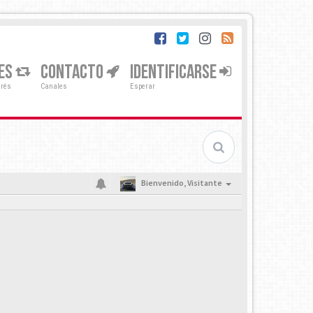
ES
CONTACTO
IDENTIFICARSE
erés
Canales
Esperar
Bienvenido,
Visitante