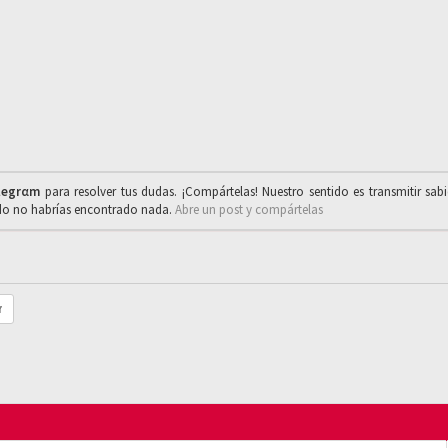
legrαm
para resolver tus dudas. ¡Compártelas! Nuestro sentido es transmitir sab
ado no habrías encontrado nada.
Abre un post y compártelas
r