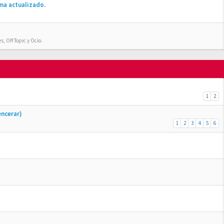
ma actualizado.
, Off Topic y Ocio.
1
2
encerar)
1
2
3
4
5
6