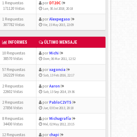
1 Respuestas
por
DT20C
171120 Vistas
Lun, 30 Jul 2018, 20:18
1 Respuestas
por
Alexpegaso
307782 Vistas
Vie, 15 May 2015, 22:09
INFORMES
ÚLTIMO MENSAJE
10 Respuestas
por
Michi
38570 Vistas
Dom, 06 Mar 2011, 12:52
57 Respuestas
por
xagoncia
162229 Vistas
Sab, 13 Feb 2016, 22:17
2 Respuestas
por
Aaron
22602 Vistas
Sab, 13 Sep 2014, 19:36
2 Respuestas
por
PabloC2VTS
27856 Vistas
Jue, 03 Ene 2013, 20:18
8 Respuestas
por
Michugrafía
34430 Vistas
Mié, 02 May 2012, 23:15
12 Respuestas
por
chapi