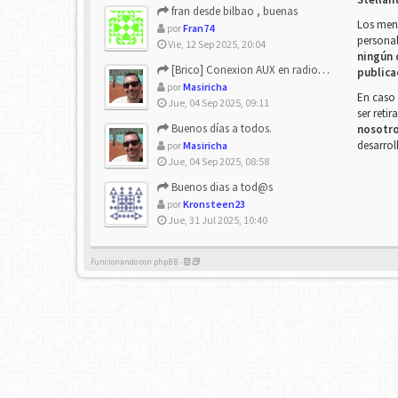
fran desde bilbao , buenas
Los mens
por
Fran74
personal
Vie, 12 Sep 2025, 20:04
ningún 
[Brico] Conexion AUX en radio de origen
publica
por
Masiricha
En caso 
Jue, 04 Sep 2025, 09:11
ser reti
Buenos días a todos.
nosotr
desarrol
por
Masiricha
Jue, 04 Sep 2025, 08:58
Buenos dias a tod@s
por
Kronsteen23
Jue, 31 Jul 2025, 10:40
Funcionando con phpBB -