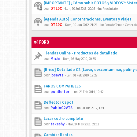
[IMPORTANTE] ¿Cómo subir FOTOS y VÍDEOS?: Siste
por
DT20C
-
Lun, 30 Jul 2018, 20:16
- In:
Preséntate.
[Agenda Auto] Concentraciones, Eventos y Viajes
por
DT20C
-
Dom, 10 Jun 2012, 21:24
- In:
Foro de Temas Generales
FORO
Tiendas Online - Productos de detallado
por
Michi
-
Dom, 16 May 2010, 20:35
[Brico] Detallado C2 (Lavar, descontaminar, pulir y 
por
josevts
-
Lun, 01 Feb 2010, 17:29
FAROS COMPATIBLES
por
polilleitor
-
Lun, 24 Feb 2014, 10:42
Deflector Capot
por
PabloC2VTS
-
Lun, 31 Dic 2012, 12:11
Lacar coche completo
por
takashy
-
Mar, 24 May 2011, 21:11
Cambiar llantas