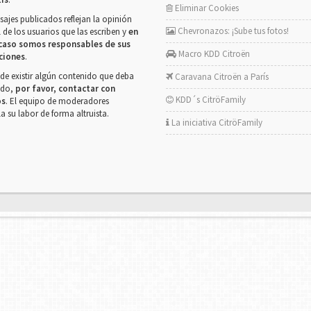
Eliminar Cookies
ajes publicados reflejan la opinión
Chevronazos: ¡Sube tus fotos!
 de los usuarios que las escriben y
en
caso somos responsables de sus
Macro KDD Citroën
ciones
.
de existir algún contenido que deba
Caravana Citroën a París
rado,
por favor, contactar con
KDD´s CitröFamily
os
. El equipo de moderadores
la su labor de forma altruista.
La iniciativa CitröFamily