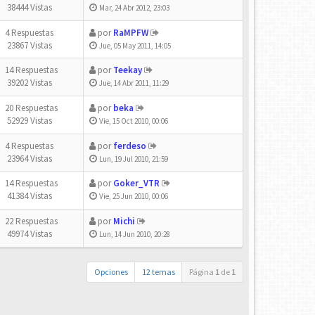
38444 Vistas
Mar, 24 Abr 2012, 23:03
4 Respuestas
por
RaMPFW
23867 Vistas
Jue, 05 May 2011, 14:05
14 Respuestas
por
Teekay
39202 Vistas
Jue, 14 Abr 2011, 11:29
20 Respuestas
por
beka
52929 Vistas
Vie, 15 Oct 2010, 00:06
4 Respuestas
por
ferdeso
23964 Vistas
Lun, 19 Jul 2010, 21:59
14 Respuestas
por
Goker_VTR
41384 Vistas
Vie, 25 Jun 2010, 00:06
22 Respuestas
por
Michi
49974 Vistas
Lun, 14 Jun 2010, 20:28
Opciones
12 temas
Página
1
de
1