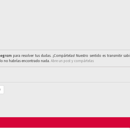
legrαm
para resolver tus dudas. ¡Compártelas! Nuestro sentido es transmitir sab
ado no habrías encontrado nada.
Abre un post y compártelas
r