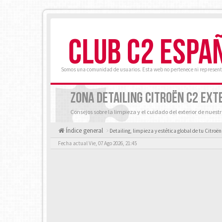
CLUB C2 ESPA
Somos una comunidad de usuarios. Esta web no pertenece ni represent
ZONA DETAILING CITROËN C2 EXT
Consejos sobre la limpieza y el cuidado del exterior de nuest
Índice general
Detailing, limpieza y estética global de tu Citroën
Fecha actual Vie, 07 Ago 2026, 21:45