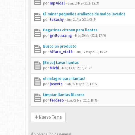
por
mp.vidal
-
Lun, 16 May 2011, 12:08
Eliminar pequeños arañazos de malos lavados
por
takashy
-
Jue, 21 Abr 2011, 08:54
Pegatinas citroen para llantas
por
grillo.razing
-
Mar, 29 Mar 2011, 17:40
Busco un producto
por
Alfaro_vts16
-
Lun, 17 May 2010, 15:22
[Brico] Lavar llantas
por
Michi
-
Mar, 13 Jul 2010, 21:27
el milagro para llantas!
por
josevts
-
Sab, 22 May 2010, 12:55
Limpiar llantas Blancas
por
ferdeso
-
Lun, 08 Mar 2010, 18:48
Nuevo Tema
Volver a Índice general