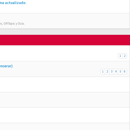
ma actualizado.
, Off Topic y Ocio.
1
2
encerar)
1
2
3
4
5
6