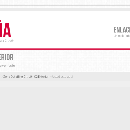
ÑA
ENLAC
Links de int
a a Citroën.
ERIOR
ro vehículo
Zona Detailing Citroën C2 Exterior
« Usted esta aquí