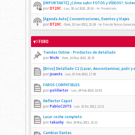
[IMPORTANTE] ¿Cómo subir FOTOS y VÍDEOS?: Siste
por
DT20C
-
Lun, 30 Jul 2018, 20:16
- In:
Preséntate.
[Agenda Auto] Concentraciones, Eventos y Viajes
por
DT20C
-
Dom, 10 Jun 2012, 21:24
- In:
Foro de Temas Generales
FORO
Tiendas Online - Productos de detallado
por
Michi
-
Dom, 16 May 2010, 20:35
[Brico] Detallado C2 (Lavar, descontaminar, pulir y 
por
josevts
-
Lun, 01 Feb 2010, 17:29
FAROS COMPATIBLES
por
polilleitor
-
Lun, 24 Feb 2014, 10:42
Deflector Capot
por
PabloC2VTS
-
Lun, 31 Dic 2012, 12:11
Lacar coche completo
por
takashy
-
Mar, 24 May 2011, 21:11
Cambiar llantas