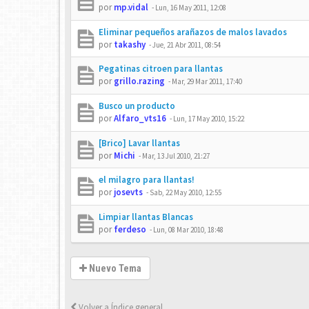
por
mp.vidal
-
Lun, 16 May 2011, 12:08
Eliminar pequeños arañazos de malos lavados
por
takashy
-
Jue, 21 Abr 2011, 08:54
Pegatinas citroen para llantas
por
grillo.razing
-
Mar, 29 Mar 2011, 17:40
Busco un producto
por
Alfaro_vts16
-
Lun, 17 May 2010, 15:22
[Brico] Lavar llantas
por
Michi
-
Mar, 13 Jul 2010, 21:27
el milagro para llantas!
por
josevts
-
Sab, 22 May 2010, 12:55
Limpiar llantas Blancas
por
ferdeso
-
Lun, 08 Mar 2010, 18:48
Nuevo Tema
Volver a Índice general