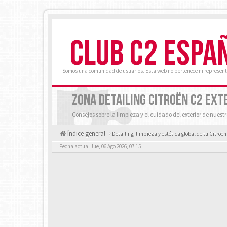
CLUB C2 ESPA
Somos una comunidad de usuarios. Esta web no pertenece ni represent
ZONA DETAILING CITROËN C2 EXT
Consejos sobre la limpieza y el cuidado del exterior de nuest
Índice general
Detailing, limpieza y estética global de tu Citroën
Fecha actual Jue, 06 Ago 2026, 07:15