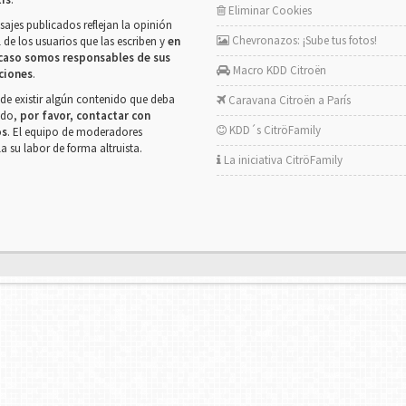
Eliminar Cookies
ajes publicados reflejan la opinión
Chevronazos: ¡Sube tus fotos!
 de los usuarios que las escriben y
en
caso somos responsables de sus
Macro KDD Citroën
ciones
.
de existir algún contenido que deba
Caravana Citroën a París
rado,
por favor, contactar con
KDD´s CitröFamily
os
. El equipo de moderadores
la su labor de forma altruista.
La iniciativa CitröFamily