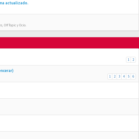
ma actualizado.
, Off Topic y Ocio.
1
2
encerar)
1
2
3
4
5
6