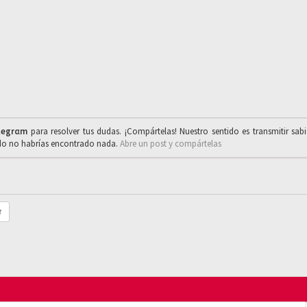
legrαm
para resolver tus dudas. ¡Compártelas! Nuestro sentido es transmitir sab
ado no habrías encontrado nada.
Abre un post y compártelas
r