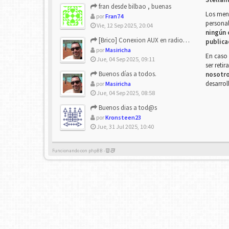
fran desde bilbao , buenas
Los mens
por
Fran74
personal
Vie, 12 Sep 2025, 20:04
ningún 
[Brico] Conexion AUX en radio de origen
publica
por
Masiricha
En caso 
Jue, 04 Sep 2025, 09:11
ser reti
Buenos días a todos.
nosotr
desarrol
por
Masiricha
Jue, 04 Sep 2025, 08:58
Buenos dias a tod@s
por
Kronsteen23
Jue, 31 Jul 2025, 10:40
Funcionando con phpBB -