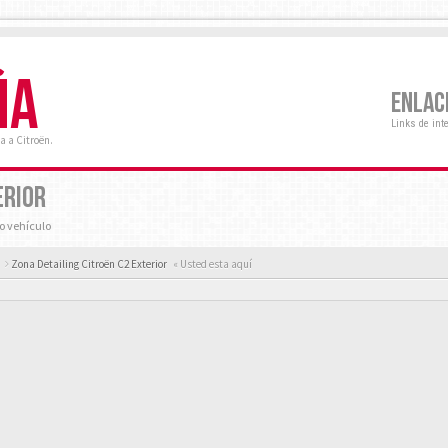
ÑA
ENLAC
Links de int
a a Citroën.
ERIOR
ro vehículo
Zona Detailing Citroën C2 Exterior
« Usted esta aquí