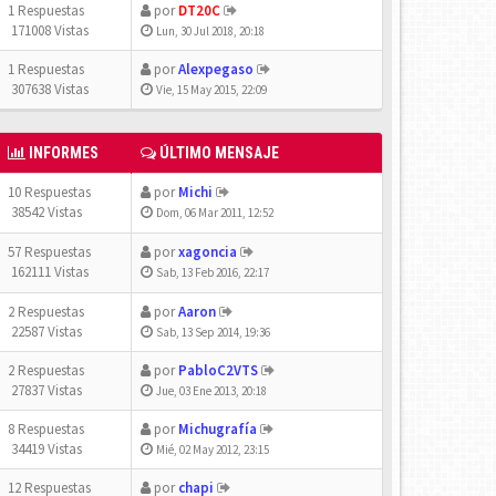
1 Respuestas
por
DT20C
171008 Vistas
Lun, 30 Jul 2018, 20:18
1 Respuestas
por
Alexpegaso
307638 Vistas
Vie, 15 May 2015, 22:09
INFORMES
ÚLTIMO MENSAJE
10 Respuestas
por
Michi
38542 Vistas
Dom, 06 Mar 2011, 12:52
57 Respuestas
por
xagoncia
162111 Vistas
Sab, 13 Feb 2016, 22:17
2 Respuestas
por
Aaron
22587 Vistas
Sab, 13 Sep 2014, 19:36
2 Respuestas
por
PabloC2VTS
27837 Vistas
Jue, 03 Ene 2013, 20:18
8 Respuestas
por
Michugrafía
34419 Vistas
Mié, 02 May 2012, 23:15
12 Respuestas
por
chapi