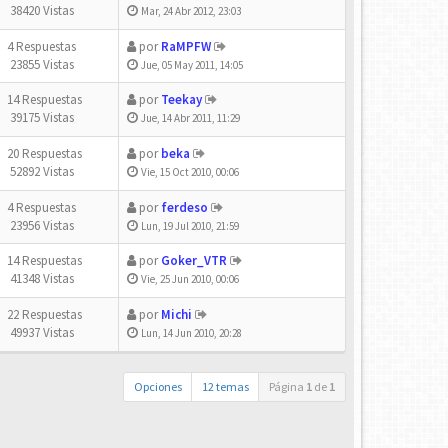
38420 Vistas
Mar, 24 Abr 2012, 23:03
4 Respuestas
por
RaMPFW
23855 Vistas
Jue, 05 May 2011, 14:05
14 Respuestas
por
Teekay
39175 Vistas
Jue, 14 Abr 2011, 11:29
20 Respuestas
por
beka
52892 Vistas
Vie, 15 Oct 2010, 00:06
4 Respuestas
por
ferdeso
23956 Vistas
Lun, 19 Jul 2010, 21:59
14 Respuestas
por
Goker_VTR
41348 Vistas
Vie, 25 Jun 2010, 00:06
22 Respuestas
por
Michi
49937 Vistas
Lun, 14 Jun 2010, 20:28
Opciones
12 temas
Página
1
de
1