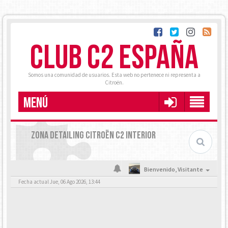
CLUB C2 ESPAÑA
Somos una comunidad de usuarios. Esta web no pertenece ni representa a
Citroën.
MENÚ
ZONA DETAILING CITROËN C2 INTERIOR
Bienvenido,
Visitante
Fecha actual Jue, 06 Ago 2026, 13:44