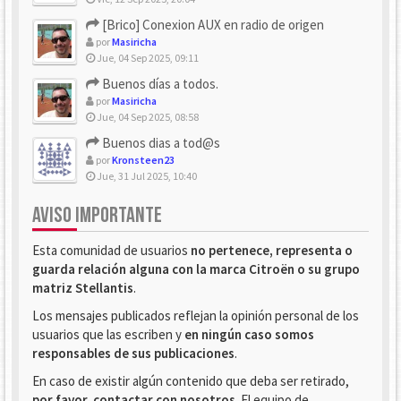
[Brico] Conexion AUX en radio de origen
por
Masiricha
Jue, 04 Sep 2025, 09:11
Buenos días a todos.
por
Masiricha
Jue, 04 Sep 2025, 08:58
Buenos dias a tod@s
por
Kronsteen23
Jue, 31 Jul 2025, 10:40
AVISO IMPORTANTE
Esta comunidad de usuarios
no pertenece, representa o
guarda relación alguna con la marca Citroën o su grupo
matriz Stellantis
.
Los mensajes publicados reflejan la opinión personal de los
usuarios que las escriben y
en ningún caso somos
responsables de sus publicaciones
.
En caso de existir algún contenido que deba ser retirado,
por favor, contactar con nosotros
. El equipo de