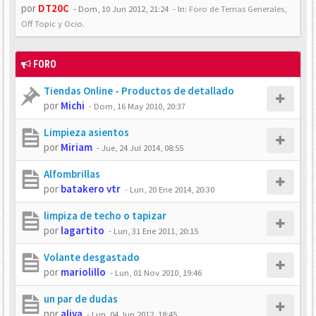
por
DT20C
-
Dom, 10 Jun 2012, 21:24
- In:
Foro de Temas Generales,
Off Topic y Ocio.
FORO
Tiendas Online - Productos de detallado
por
Michi
-
Dom, 16 May 2010, 20:37
Limpieza asientos
por
Miriam
-
Jue, 24 Jul 2014, 08:55
Alfombrillas
por
batakero vtr
-
Lun, 20 Ene 2014, 20:30
limpiza de techo o tapizar
por
lagartito
-
Lun, 31 Ene 2011, 20:15
Volante desgastado
por
mariolillo
-
Lun, 01 Nov 2010, 19:46
un par de dudas
por
aliya
-
Lun, 04 Jun 2012, 18:45