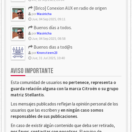
[Brico] Conexion AUX en radio de origen
por
Masiricha
Jue, 04 Sep 2025, 09:11
Buenos días a todos.
por
Masiricha
Jue, 04 Sep 2025, 08:58
Buenos dias a tod@s
por
Kronsteen23
Jue, 31 Jul 2025, 10:40
AVISO IMPORTANTE
Esta comunidad de usuarios
no pertenece, representa o
guarda relación alguna con la marca Citroën o su grupo
matriz Stellantis
.
Los mensajes publicados reflejan la opinión personal de los
usuarios que las escriben y
en ningún caso somos
responsables de sus publicaciones
.
En caso de existir algún contenido que deba ser retirado,
por favor, contactar con nosotros
. El equipo de