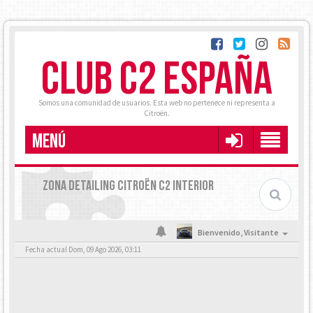
CLUB C2 ESPAÑA
Somos una comunidad de usuarios. Esta web no pertenece ni representa a
Citroën.
MENÚ
ZONA DETAILING CITROËN C2 INTERIOR
Bienvenido,
Visitante
Fecha actual Dom, 09 Ago 2026, 03:11