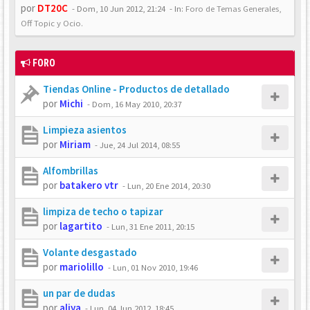
por
DT20C
-
Dom, 10 Jun 2012, 21:24
- In:
Foro de Temas Generales,
Off Topic y Ocio.
FORO
Tiendas Online - Productos de detallado
por
Michi
-
Dom, 16 May 2010, 20:37
Limpieza asientos
por
Miriam
-
Jue, 24 Jul 2014, 08:55
Alfombrillas
por
batakero vtr
-
Lun, 20 Ene 2014, 20:30
limpiza de techo o tapizar
por
lagartito
-
Lun, 31 Ene 2011, 20:15
Volante desgastado
por
mariolillo
-
Lun, 01 Nov 2010, 19:46
un par de dudas
por
aliya
-
Lun, 04 Jun 2012, 18:45