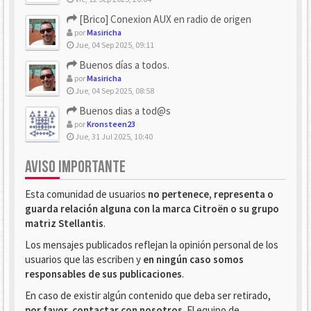
[Brico] Conexion AUX en radio de origen
por
Masiricha
Jue, 04 Sep 2025, 09:11
Buenos días a todos.
por
Masiricha
Jue, 04 Sep 2025, 08:58
Buenos dias a tod@s
por
Kronsteen23
Jue, 31 Jul 2025, 10:40
AVISO IMPORTANTE
Esta comunidad de usuarios
no pertenece, representa o
guarda relación alguna con la marca Citroën o su grupo
matriz Stellantis
.
Los mensajes publicados reflejan la opinión personal de los
usuarios que las escriben y
en ningún caso somos
responsables de sus publicaciones
.
En caso de existir algún contenido que deba ser retirado,
por favor, contactar con nosotros
. El equipo de