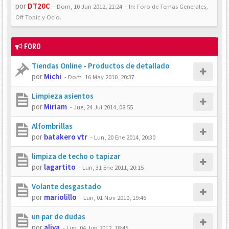
por
DT20C
-
Dom, 10 Jun 2012, 21:24
- In:
Foro de Temas Generales,
Off Topic y Ocio.
FORO
Tiendas Online - Productos de detallado
por
Michi
-
Dom, 16 May 2010, 20:37
Limpieza asientos
por
Miriam
-
Jue, 24 Jul 2014, 08:55
Alfombrillas
por
batakero vtr
-
Lun, 20 Ene 2014, 20:30
limpiza de techo o tapizar
por
lagartito
-
Lun, 31 Ene 2011, 20:15
Volante desgastado
por
mariolillo
-
Lun, 01 Nov 2010, 19:46
un par de dudas
por
aliya
-
Lun, 04 Jun 2012, 18:45