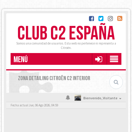
CLUB C2 ESPAÑA
Somos una comunidad de usuarios. Esta web no pertenece ni representa a
Citroën.
MENÚ
ZONA DETAILING CITROËN C2 INTERIOR
Bienvenido,
Visitante
Fecha actual Jue, 06 Ago 2026, 04:59