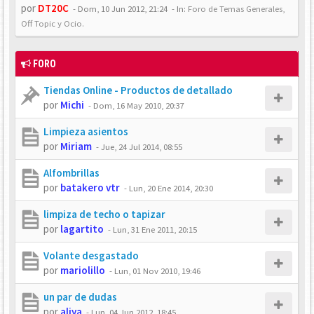
por
DT20C
-
Dom, 10 Jun 2012, 21:24
- In:
Foro de Temas Generales,
Off Topic y Ocio.
FORO
Tiendas Online - Productos de detallado
por
Michi
-
Dom, 16 May 2010, 20:37
Limpieza asientos
por
Miriam
-
Jue, 24 Jul 2014, 08:55
Alfombrillas
por
batakero vtr
-
Lun, 20 Ene 2014, 20:30
limpiza de techo o tapizar
por
lagartito
-
Lun, 31 Ene 2011, 20:15
Volante desgastado
por
mariolillo
-
Lun, 01 Nov 2010, 19:46
un par de dudas
por
aliya
-
Lun, 04 Jun 2012, 18:45