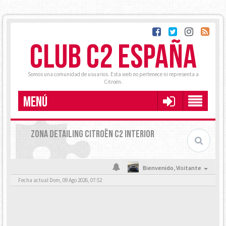
CLUB C2 ESPAÑA
Somos una comunidad de usuarios. Esta web no pertenece ni representa a
Citroën.
MENÚ
ZONA DETAILING CITROËN C2 INTERIOR
Bienvenido,
Visitante
Fecha actual Dom, 09 Ago 2026, 07:52