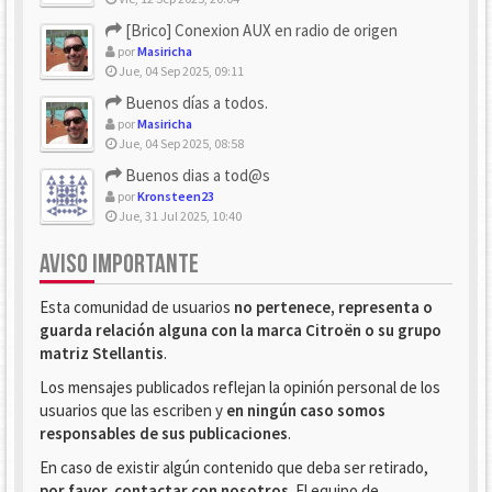
[Brico] Conexion AUX en radio de origen
por
Masiricha
Jue, 04 Sep 2025, 09:11
Buenos días a todos.
por
Masiricha
Jue, 04 Sep 2025, 08:58
Buenos dias a tod@s
por
Kronsteen23
Jue, 31 Jul 2025, 10:40
AVISO IMPORTANTE
Esta comunidad de usuarios
no pertenece, representa o
guarda relación alguna con la marca Citroën o su grupo
matriz Stellantis
.
Los mensajes publicados reflejan la opinión personal de los
usuarios que las escriben y
en ningún caso somos
responsables de sus publicaciones
.
En caso de existir algún contenido que deba ser retirado,
por favor, contactar con nosotros
. El equipo de