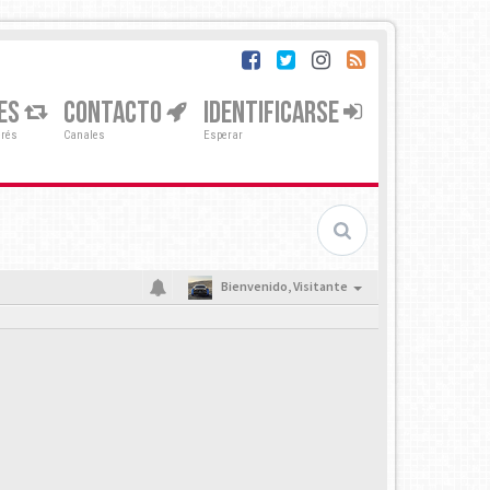
ES
CONTACTO
IDENTIFICARSE
erés
Canales
Esperar
Bienvenido,
Visitante