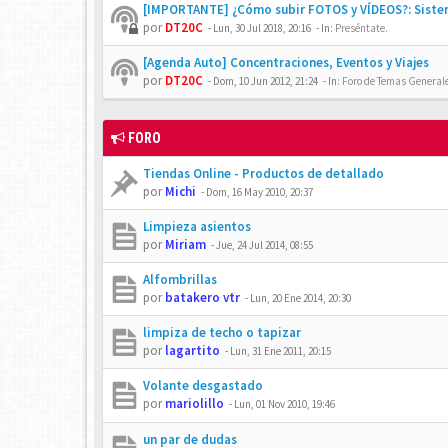
[IMPORTANTE] ¿Cómo subir FOTOS y VÍDEOS?: Siste
por
DT20C
-
Lun, 30 Jul 2018, 20:16
- In:
Preséntate.
[Agenda Auto] Concentraciones, Eventos y Viajes
por
DT20C
-
Dom, 10 Jun 2012, 21:24
- In:
Foro de Temas Generales
FORO
Tiendas Online - Productos de detallado
por
Michi
-
Dom, 16 May 2010, 20:37
Limpieza asientos
por
Miriam
-
Jue, 24 Jul 2014, 08:55
Alfombrillas
por
batakero vtr
-
Lun, 20 Ene 2014, 20:30
limpiza de techo o tapizar
por
lagartito
-
Lun, 31 Ene 2011, 20:15
Volante desgastado
por
mariolillo
-
Lun, 01 Nov 2010, 19:46
un par de dudas