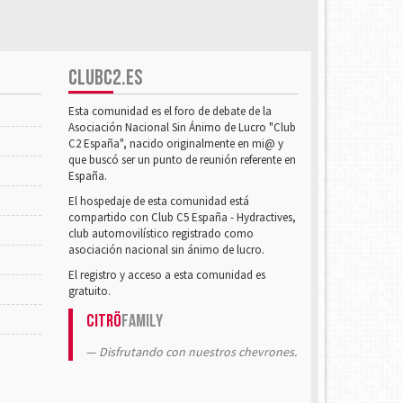
CLUBC2.ES
Esta comunidad es el foro de debate de la
Asociación Nacional Sin Ánimo de Lucro "Club
C2 España", nacido originalmente en mi@ y
que buscó ser un punto de reunión referente en
España.
El hospedaje de esta comunidad está
compartido con Club C5 España - Hydractives,
club automovilístico registrado como
asociación nacional sin ánimo de lucro.
El registro y acceso a esta comunidad es
gratuito.
Citrö
Family
Disfrutando con nuestros chevrones.