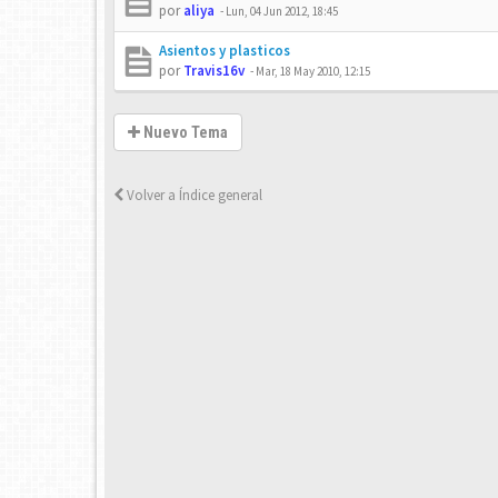
por
aliya
-
Lun, 04 Jun 2012, 18:45
Asientos y plasticos
por
Travis16v
-
Mar, 18 May 2010, 12:15
Nuevo Tema
Volver a Índice general