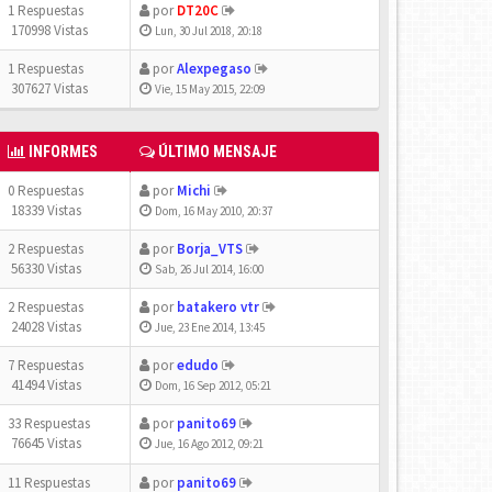
1 Respuestas
por
DT20C
170998 Vistas
Lun, 30 Jul 2018, 20:18
1 Respuestas
por
Alexpegaso
307627 Vistas
Vie, 15 May 2015, 22:09
INFORMES
ÚLTIMO MENSAJE
0 Respuestas
por
Michi
18339 Vistas
Dom, 16 May 2010, 20:37
2 Respuestas
por
Borja_VTS
56330 Vistas
Sab, 26 Jul 2014, 16:00
2 Respuestas
por
batakero vtr
24028 Vistas
Jue, 23 Ene 2014, 13:45
7 Respuestas
por
edudo
41494 Vistas
Dom, 16 Sep 2012, 05:21
33 Respuestas
por
panito69
76645 Vistas
Jue, 16 Ago 2012, 09:21
11 Respuestas
por
panito69