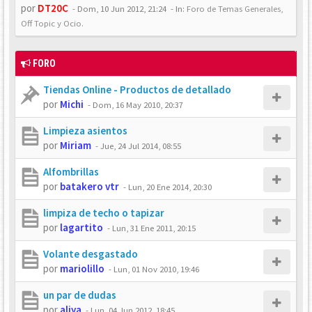
por
DT20C
-
Dom, 10 Jun 2012, 21:24
- In:
Foro de Temas Generales,
Off Topic y Ocio.
FORO
Tiendas Online - Productos de detallado
por
Michi
-
Dom, 16 May 2010, 20:37
Limpieza asientos
por
Miriam
-
Jue, 24 Jul 2014, 08:55
Alfombrillas
por
batakero vtr
-
Lun, 20 Ene 2014, 20:30
limpiza de techo o tapizar
por
lagartito
-
Lun, 31 Ene 2011, 20:15
Volante desgastado
por
mariolillo
-
Lun, 01 Nov 2010, 19:46
un par de dudas
por
aliya
-
Lun, 04 Jun 2012, 18:45