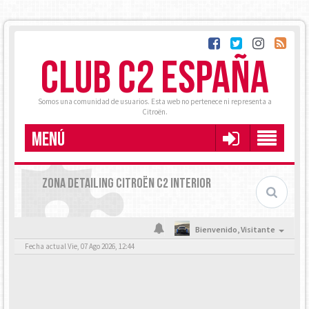
CLUB C2 ESPAÑA
Somos una comunidad de usuarios. Esta web no pertenece ni representa a
Citroën.
MENÚ
ZONA DETAILING CITROËN C2 INTERIOR
Bienvenido,
Visitante
Fecha actual Vie, 07 Ago 2026, 12:44