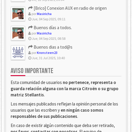
[Brico] Conexion AUX en radio de origen
por
Masiricha
Jue, 04 Sep 2025, 09:11
Buenos días a todos.
por
Masiricha
Jue, 04 Sep 2025, 08:58
Buenos dias a tod@s
por
Kronsteen23
Jue, 31 Jul 2025, 10:40
AVISO IMPORTANTE
Esta comunidad de usuarios
no pertenece, representa o
guarda relación alguna con la marca Citroën o su grupo
matriz Stellantis
.
Los mensajes publicados reflejan la opinión personal de los
usuarios que las escriben y
en ningún caso somos
responsables de sus publicaciones
.
En caso de existir algún contenido que deba ser retirado,
por favor, contactar con nosotros
. El equipo de