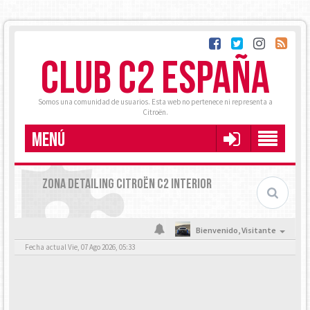
CLUB C2 ESPAÑA
Somos una comunidad de usuarios. Esta web no pertenece ni representa a
Citroën.
MENÚ
ZONA DETAILING CITROËN C2 INTERIOR
Bienvenido,
Visitante
Fecha actual Vie, 07 Ago 2026, 05:33