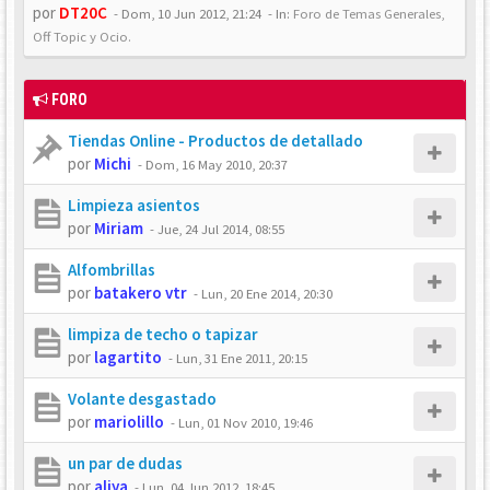
por
DT20C
-
Dom, 10 Jun 2012, 21:24
- In:
Foro de Temas Generales,
Off Topic y Ocio.
FORO
Tiendas Online - Productos de detallado
por
Michi
-
Dom, 16 May 2010, 20:37
Limpieza asientos
por
Miriam
-
Jue, 24 Jul 2014, 08:55
Alfombrillas
por
batakero vtr
-
Lun, 20 Ene 2014, 20:30
limpiza de techo o tapizar
por
lagartito
-
Lun, 31 Ene 2011, 20:15
Volante desgastado
por
mariolillo
-
Lun, 01 Nov 2010, 19:46
un par de dudas
por
aliya
-
Lun, 04 Jun 2012, 18:45