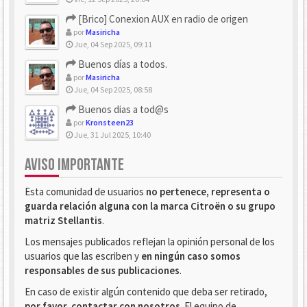
[Brico] Conexion AUX en radio de origen
por
Masiricha
Jue, 04 Sep 2025, 09:11
Buenos días a todos.
por
Masiricha
Jue, 04 Sep 2025, 08:58
Buenos dias a tod@s
por
Kronsteen23
Jue, 31 Jul 2025, 10:40
AVISO IMPORTANTE
Esta comunidad de usuarios
no pertenece, representa o
guarda relación alguna con la marca Citroën o su grupo
matriz Stellantis
.
Los mensajes publicados reflejan la opinión personal de los
usuarios que las escriben y
en ningún caso somos
responsables de sus publicaciones
.
En caso de existir algún contenido que deba ser retirado,
por favor, contactar con nosotros
. El equipo de