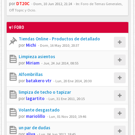
por
DT20C
-
Dom, 10 Jun 2012, 21:24
- In:
Foro de Temas Generales,
Off Topic y Ocio.
FORO
Tiendas Online - Productos de detallado
por
Michi
-
Dom, 16 May 2010, 20:37
Limpieza asientos
por
Miriam
-
Jue, 24 Jul 2014, 08:55
Alfombrillas
por
batakero vtr
-
Lun, 20 Ene 2014, 20:30
limpiza de techo o tapizar
por
lagartito
-
Lun, 31 Ene 2011, 20:15
Volante desgastado
por
mariolillo
-
Lun, 01 Nov 2010, 19:46
un par de dudas
por
aliya
-
Lun, 04 Jun 2012, 18:45