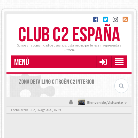
CLUB C2 ESPAÑA
Somos una comunidad de usuarios. Esta web no pertenece ni representa a
Citroën.
MENÚ
ZONA DETAILING CITROËN C2 INTERIOR
Bienvenido,
Visitante
Fecha actual Jue, 06 Ago 2026, 16:39