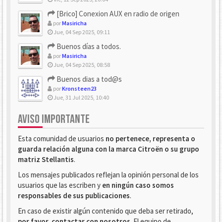
[Brico] Conexion AUX en radio de origen
por
Masiricha
Jue, 04 Sep 2025, 09:11
Buenos días a todos.
por
Masiricha
Jue, 04 Sep 2025, 08:58
Buenos dias a tod@s
por
Kronsteen23
Jue, 31 Jul 2025, 10:40
AVISO IMPORTANTE
Esta comunidad de usuarios
no pertenece, representa o
guarda relación alguna con la marca Citroën o su grupo
matriz Stellantis
.
Los mensajes publicados reflejan la opinión personal de los
usuarios que las escriben y
en ningún caso somos
responsables de sus publicaciones
.
En caso de existir algún contenido que deba ser retirado,
por favor, contactar con nosotros
. El equipo de