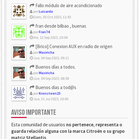
Fallo módulo de aire acondicionado
por
Luisardo
Dom, 05 Oct 2025, 11:43
fran desde bilbao , buenas
por
Fran74
Vie, 12 Sep 2025, 20:04
[Brico] Conexion AUX en radio de origen
por
Masiricha
Jue, 04 Sep 2025, 09:11
Buenos días a todos.
por
Masiricha
Jue, 04 Sep 2025, 08:58
Buenos dias a tod@s
por
Kronsteen23
Jue, 31 Jul 2025, 10:40
AVISO IMPORTANTE
Esta comunidad de usuarios
no pertenece, representa o
guarda relación alguna con la marca Citroën o su grupo
matriz Stellantis
.