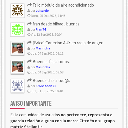
Fallo módulo de aire acondicionado
por
Luisardo
Dom, 05 Oct 2025, 11:43
fran desde bilbao , buenas
por
Fran74
Vie, 12 Sep 2025, 20:04
[Brico] Conexion AUX en radio de origen
por
Masiricha
Jue, 04 Sep 2025, 09:11
Buenos días a todos.
por
Masiricha
Jue, 04 Sep 2025, 08:58
Buenos dias a tod@s
por
Kronsteen23
Jue, 31 Jul 2025, 10:40
AVISO IMPORTANTE
Esta comunidad de usuarios
no pertenece, representa o
guarda relación alguna con la marca Citroën o su grupo
matriz Stellantis
.