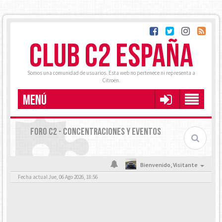
CLUB C2 ESPAÑA
Somos una comunidad de usuarios. Esta web no pertenece ni representa a
Citroën.
MENÚ
FORO C2 - CONCENTRACIONES Y EVENTOS
Bienvenido,
Visitante
Fecha actual Jue, 06 Ago 2026, 18:56