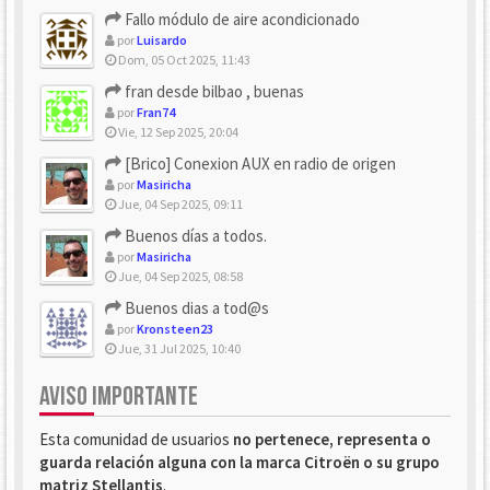
Fallo módulo de aire acondicionado
por
Luisardo
Dom, 05 Oct 2025, 11:43
fran desde bilbao , buenas
por
Fran74
Vie, 12 Sep 2025, 20:04
[Brico] Conexion AUX en radio de origen
por
Masiricha
Jue, 04 Sep 2025, 09:11
Buenos días a todos.
por
Masiricha
Jue, 04 Sep 2025, 08:58
Buenos dias a tod@s
por
Kronsteen23
Jue, 31 Jul 2025, 10:40
AVISO IMPORTANTE
Esta comunidad de usuarios
no pertenece, representa o
guarda relación alguna con la marca Citroën o su grupo
matriz Stellantis
.