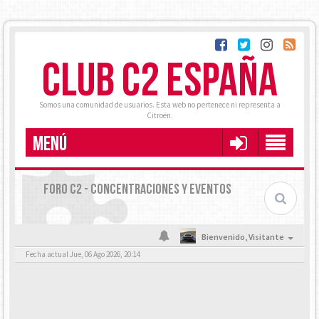
CLUB C2 ESPAÑA
Somos una comunidad de usuarios. Esta web no pertenece ni representa a
Citroën.
MENÚ
FORO C2 - CONCENTRACIONES Y EVENTOS
Bienvenido,
Visitante
Fecha actual Jue, 06 Ago 2026, 20:14