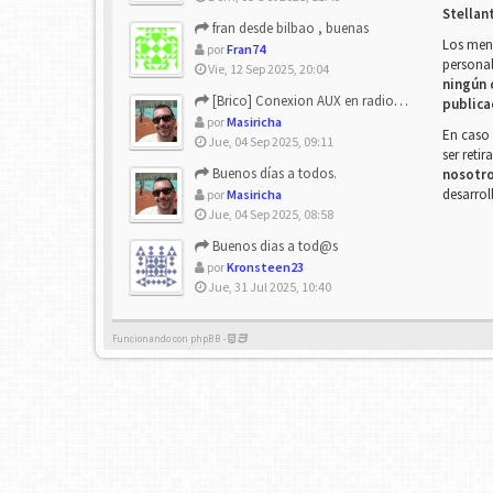
Stellan
fran desde bilbao , buenas
Los mens
por
Fran74
personal
Vie, 12 Sep 2025, 20:04
ningún 
[Brico] Conexion AUX en radio de origen
publica
por
Masiricha
En caso 
Jue, 04 Sep 2025, 09:11
ser reti
Buenos días a todos.
nosotr
desarrol
por
Masiricha
Jue, 04 Sep 2025, 08:58
Buenos dias a tod@s
por
Kronsteen23
Jue, 31 Jul 2025, 10:40
Funcionando con phpBB -