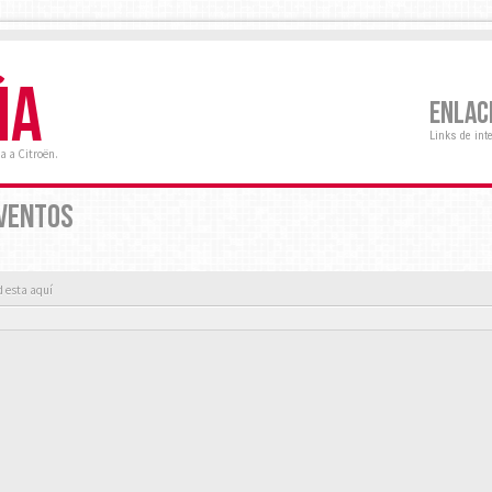
ÑA
ENLAC
Links de int
a a Citroën.
EVENTOS
d esta aquí