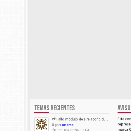
TEMAS RECIENTES
AVISO
Esta co
Fallo módulo de aire acondicionado
represe
por
Luisardo
marca C
Dom, 05 Oct 2025, 11:43