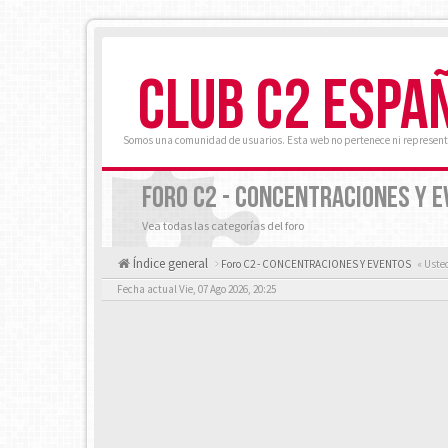
CLUB C2 ESPA
Somos una comunidad de usuarios. Esta web no pertenece ni represent
FORO C2 - CONCENTRACIONES Y 
Vea todas las categorías del foro
Índice general
Foro C2 - CONCENTRACIONES Y EVENTOS
« Uste
Fecha actual Vie, 07 Ago 2026, 20:25