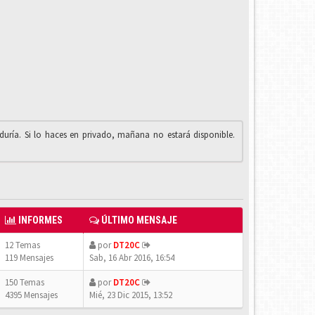
iduría. Si lo haces en privado, mañana no estará disponible.
INFORMES
ÚLTIMO MENSAJE
12 Temas
por
DT20C
119 Mensajes
Sab, 16 Abr 2016, 16:54
150 Temas
por
DT20C
4395 Mensajes
Mié, 23 Dic 2015, 13:52