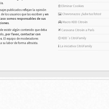
tis
.
Eliminar Cookies
ajes publicados reflejan la opinión
Chevronazos: ¡Sube tus fotos!
 de los usuarios que las escriben y
en
caso somos responsables de sus
Macro KDD Citroën
ciones
.
de existir algún contenido que deba
Caravana Citroën a París
rado,
por favor, contactar con
KDD´s CitröFamily
os
. El equipo de moderadores
la su labor de forma altruista.
La iniciativa CitröFamily