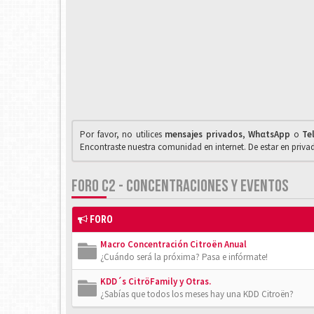
Por favor, no utilices
mensajes privados
,
WhαtsApp
o
Te
Encontraste nuestra comunidad en internet. De estar en priv
FORO C2 - CONCENTRACIONES Y EVENTOS
FORO
Macro Concentración Citroën Anual
¿Cuándo será la próxima? Pasa e infórmate!
KDD´s CitröFamily y Otras.
¿Sabías que todos los meses hay una KDD Citroën?