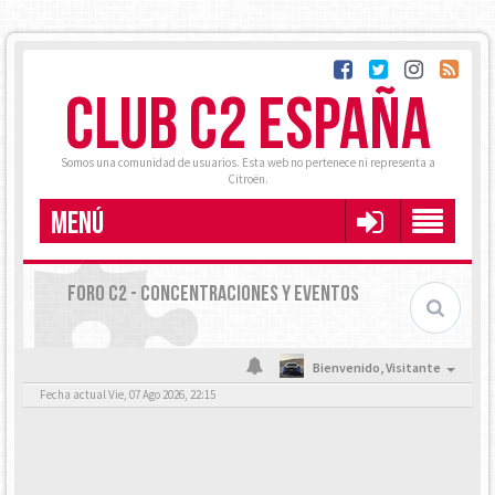
CLUB C2 ESPAÑA
Somos una comunidad de usuarios. Esta web no pertenece ni representa a
Citroën.
MENÚ
FORO C2 - CONCENTRACIONES Y EVENTOS
Bienvenido,
Visitante
Fecha actual Vie, 07 Ago 2026, 22:15