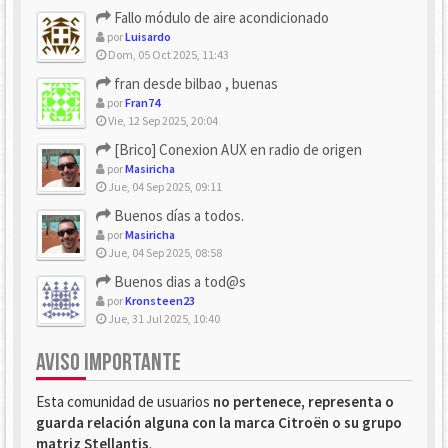
Fallo módulo de aire acondicionado
por
Luisardo
Dom, 05 Oct 2025, 11:43
fran desde bilbao , buenas
por
Fran74
Vie, 12 Sep 2025, 20:04
[Brico] Conexion AUX en radio de origen
por
Masiricha
Jue, 04 Sep 2025, 09:11
Buenos días a todos.
por
Masiricha
Jue, 04 Sep 2025, 08:58
Buenos dias a tod@s
por
Kronsteen23
Jue, 31 Jul 2025, 10:40
AVISO IMPORTANTE
Esta comunidad de usuarios
no pertenece, representa o
guarda relación alguna con la marca Citroën o su grupo
matriz Stellantis
.