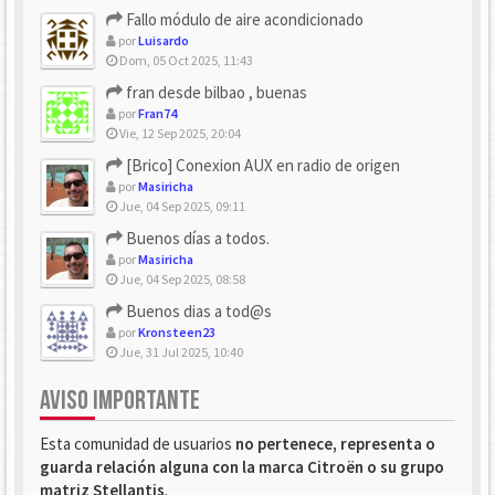
Fallo módulo de aire acondicionado
por
Luisardo
Dom, 05 Oct 2025, 11:43
fran desde bilbao , buenas
por
Fran74
Vie, 12 Sep 2025, 20:04
[Brico] Conexion AUX en radio de origen
por
Masiricha
Jue, 04 Sep 2025, 09:11
Buenos días a todos.
por
Masiricha
Jue, 04 Sep 2025, 08:58
Buenos dias a tod@s
por
Kronsteen23
Jue, 31 Jul 2025, 10:40
AVISO IMPORTANTE
Esta comunidad de usuarios
no pertenece, representa o
guarda relación alguna con la marca Citroën o su grupo
matriz Stellantis
.