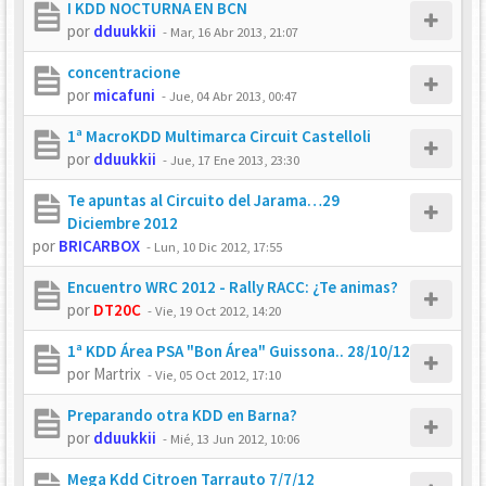
I KDD NOCTURNA EN BCN
por
dduukkii
-
Mar, 16 Abr 2013, 21:07
concentracione
por
micafuni
-
Jue, 04 Abr 2013, 00:47
1ª MacroKDD Multimarca Circuit Castelloli
por
dduukkii
-
Jue, 17 Ene 2013, 23:30
Te apuntas al Circuito del Jarama…29
Diciembre 2012
por
BRICARBOX
-
Lun, 10 Dic 2012, 17:55
Encuentro WRC 2012 - Rally RACC: ¿Te animas?
por
DT20C
-
Vie, 19 Oct 2012, 14:20
1ª KDD Área PSA "Bon Área" Guissona.. 28/10/12
por
Martrix
-
Vie, 05 Oct 2012, 17:10
Preparando otra KDD en Barna?
por
dduukkii
-
Mié, 13 Jun 2012, 10:06
Mega Kdd Citroen Tarrauto 7/7/12