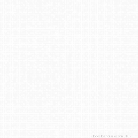
- Todos los horarios son
UTC
-