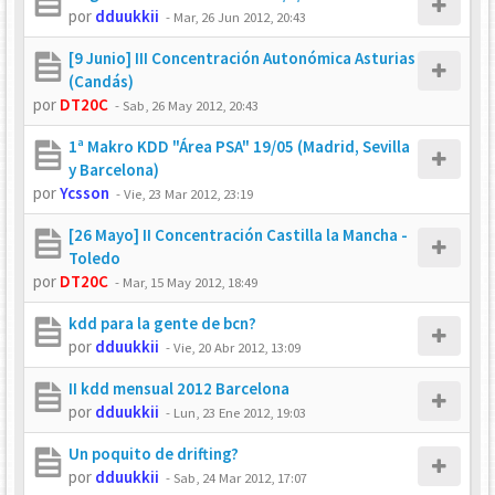
por
dduukkii
-
Mar, 26 Jun 2012, 20:43
[9 Junio] III Concentración Autonómica Asturias
(Candás)
por
DT20C
-
Sab, 26 May 2012, 20:43
1ª Makro KDD "Área PSA" 19/05 (Madrid, Sevilla
y Barcelona)
por
Ycsson
-
Vie, 23 Mar 2012, 23:19
[26 Mayo] II Concentración Castilla la Mancha -
Toledo
por
DT20C
-
Mar, 15 May 2012, 18:49
kdd para la gente de bcn?
por
dduukkii
-
Vie, 20 Abr 2012, 13:09
II kdd mensual 2012 Barcelona
por
dduukkii
-
Lun, 23 Ene 2012, 19:03
Un poquito de drifting?
por
dduukkii
-
Sab, 24 Mar 2012, 17:07