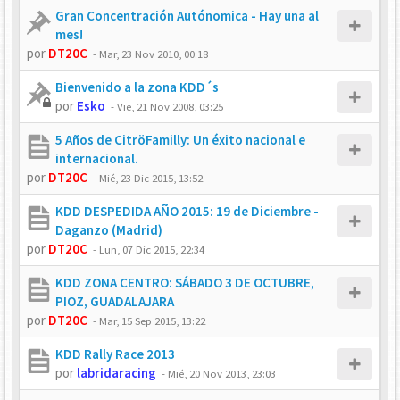
Gran Concentración Autónomica - Hay una al
mes!
por
DT20C
-
Mar, 23 Nov 2010, 00:18
Bienvenido a la zona KDD´s
por
Esko
-
Vie, 21 Nov 2008, 03:25
5 Años de CitröFamilly: Un éxito nacional e
internacional.
por
DT20C
-
Mié, 23 Dic 2015, 13:52
KDD DESPEDIDA AÑO 2015: 19 de Diciembre -
Daganzo (Madrid)
por
DT20C
-
Lun, 07 Dic 2015, 22:34
KDD ZONA CENTRO: SÁBADO 3 DE OCTUBRE,
PIOZ, GUADALAJARA
por
DT20C
-
Mar, 15 Sep 2015, 13:22
KDD Rally Race 2013
por
labridaracing
-
Mié, 20 Nov 2013, 23:03