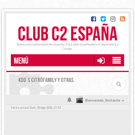
CLUB C2 ESPAÑA
Somos una comunidad de usuarios. Esta web no pertenece ni representa a
Citroën.
MENÚ
KDD´S CITRÖFAMILY Y OTRAS.
Bienvenido,
Visitante
Fecha actual Dom, 09 Ago 2026, 07:43