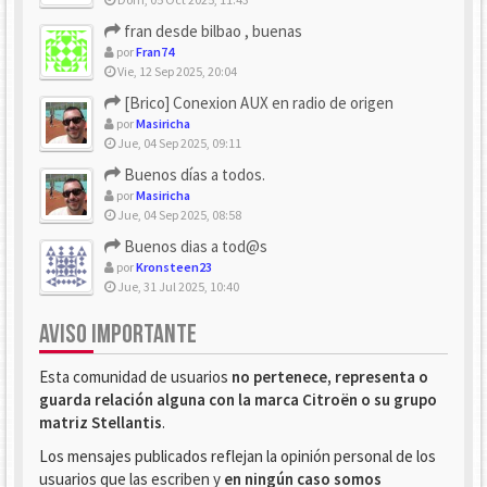
fran desde bilbao , buenas
por
Fran74
Vie, 12 Sep 2025, 20:04
[Brico] Conexion AUX en radio de origen
por
Masiricha
Jue, 04 Sep 2025, 09:11
Buenos días a todos.
por
Masiricha
Jue, 04 Sep 2025, 08:58
Buenos dias a tod@s
por
Kronsteen23
Jue, 31 Jul 2025, 10:40
AVISO IMPORTANTE
Esta comunidad de usuarios
no pertenece, representa o
guarda relación alguna con la marca Citroën o su grupo
matriz Stellantis
.
Los mensajes publicados reflejan la opinión personal de los
usuarios que las escriben y
en ningún caso somos