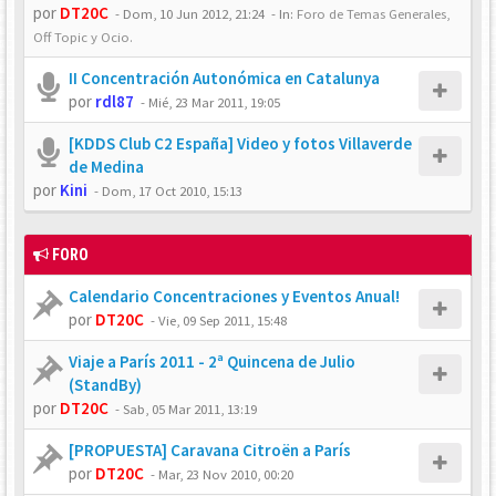
por
DT20C
-
Dom, 10 Jun 2012, 21:24
- In:
Foro de Temas Generales,
Off Topic y Ocio.
II Concentración Autonómica en Catalunya
por
rdl87
-
Mié, 23 Mar 2011, 19:05
[KDDS Club C2 España] Video y fotos Villaverde
de Medina
por
Kini
-
Dom, 17 Oct 2010, 15:13
FORO
Calendario Concentraciones y Eventos Anual!
por
DT20C
-
Vie, 09 Sep 2011, 15:48
Viaje a París 2011 - 2ª Quincena de Julio
(StandBy)
por
DT20C
-
Sab, 05 Mar 2011, 13:19
[PROPUESTA] Caravana Citroën a París
por
DT20C
-
Mar, 23 Nov 2010, 00:20