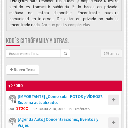
Telegrαm
para resolver tus dudas. ¡Compártelas! Nuestro
sentido es transmitir sabiduría. Si lo haces en privado,
mañana no estará disponible. Encontraste nuestra
comunidad en internet. De estar en privado no habrías
encontrado nada.
Abre un post y compártelas
KDD´S CITRÖFAMILY Y OTRAS.
148 temas
Nuevo Tema
FORO
[IMPORTANTE] ¿Cómo subir FOTOS y VÍDEOS?:
Sistema actualizado.
por
DT20C
-
Lun, 30 Jul 2018, 20:16
- In:
Preséntate.
[Agenda Auto] Concentraciones, Eventos y
Viajes