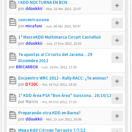
I KDD NOCTURNA EN BCN
por
dduukkii
-
Mar, 16 Abr 2013, 21:07
concentracione
por
micafuni
-
Jue, 04 Abr 2013, 00:47
1ª MacroKDD Multimarca Circuit Castelloli
por
dduukkii
-
Jue, 17 Ene 2013, 23:30
Te apuntas al Circuito del Jarama…29
Diciembre 2012
por
BRICARBOX
-
Lun, 10 Dic 2012, 17:55
Encuentro WRC 2012 - Rally RACC: ¿Te animas?
por
DT20C
-
Vie, 19 Oct 2012, 14:20
1ª KDD Área PSA "Bon Área" Guissona.. 28/10/12
por
Martrix
-
Vie, 05 Oct 2012, 17:10
Preparando otra KDD en Barna?
por
dduukkii
-
Mié, 13 Jun 2012, 10:06
Mega Kdd Citroen Tarrauto 7/7/12