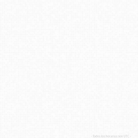
- Todos los horarios son
UTC
-