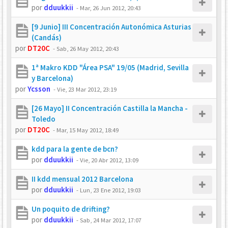
por
dduukkii
-
Mar, 26 Jun 2012, 20:43
[9 Junio] III Concentración Autonómica Asturias
(Candás)
por
DT20C
-
Sab, 26 May 2012, 20:43
1ª Makro KDD "Área PSA" 19/05 (Madrid, Sevilla
y Barcelona)
por
Ycsson
-
Vie, 23 Mar 2012, 23:19
[26 Mayo] II Concentración Castilla la Mancha -
Toledo
por
DT20C
-
Mar, 15 May 2012, 18:49
kdd para la gente de bcn?
por
dduukkii
-
Vie, 20 Abr 2012, 13:09
II kdd mensual 2012 Barcelona
por
dduukkii
-
Lun, 23 Ene 2012, 19:03
Un poquito de drifting?
por
dduukkii
-
Sab, 24 Mar 2012, 17:07