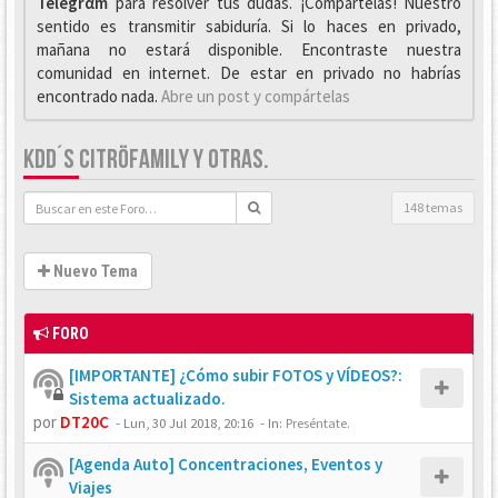
Telegrαm
para resolver tus dudas. ¡Compártelas! Nuestro
sentido es transmitir sabiduría. Si lo haces en privado,
mañana no estará disponible. Encontraste nuestra
comunidad en internet. De estar en privado no habrías
encontrado nada.
Abre un post y compártelas
KDD´S CITRÖFAMILY Y OTRAS.
148 temas
Nuevo Tema
FORO
[IMPORTANTE] ¿Cómo subir FOTOS y VÍDEOS?:
Sistema actualizado.
por
DT20C
-
Lun, 30 Jul 2018, 20:16
- In:
Preséntate.
[Agenda Auto] Concentraciones, Eventos y
Viajes