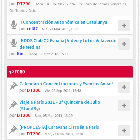
por
DT20C
-
Dom, 10 Jun 2012, 21:24
- In:
Foro de Temas Generales,
Off Topic y Ocio.
II Concentración Autonómica en Catalunya
por
rdl87
-
Mié, 23 Mar 2011, 19:05
[KDDS Club C2 España] Video y fotos Villaverde
de Medina
por
Kini
-
Dom, 17 Oct 2010, 15:13
FORO
Calendario Concentraciones y Eventos Anual!
por
DT20C
-
Vie, 09 Sep 2011, 15:48
Viaje a París 2011 - 2ª Quincena de Julio
(StandBy)
por
DT20C
-
Sab, 05 Mar 2011, 13:19
[PROPUESTA] Caravana Citroën a París
por
DT20C
-
Mar, 23 Nov 2010, 00:20