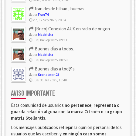
fran desde bilbao , buenas
por
Fran74
Vie, 12 Sep 2025, 20:04
[Brico] Conexion AUX en radio de origen
por
Masiricha
Jue, 04 Sep 2025, 09:11
Buenos días a todos.
por
Masiricha
Jue, 04 Sep 2025, 08:58
Buenos dias a tod@s
por
Kronsteen23
Jue, 31 Jul 2025, 10:40
AVISO IMPORTANTE
Esta comunidad de usuarios
no pertenece, representa o
guarda relación alguna con la marca Citroën o su grupo
matriz Stellantis
.
Los mensajes publicados reflejan la opinión personal de los
usuarios que las escriben y
en ningún caso somos