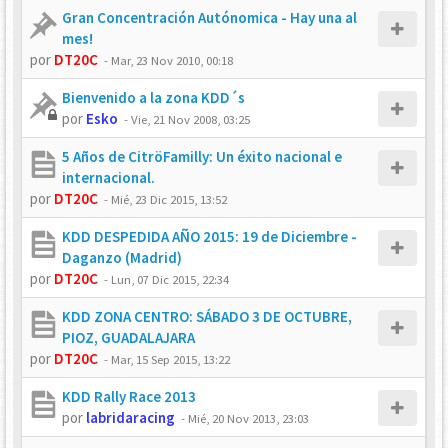
Gran Concentración Autónomica - Hay una al
mes!
por
DT20C
-
Mar, 23 Nov 2010, 00:18
Bienvenido a la zona KDD´s
por
Esko
-
Vie, 21 Nov 2008, 03:25
5 Años de CitröFamilly: Un éxito nacional e
internacional.
por
DT20C
-
Mié, 23 Dic 2015, 13:52
KDD DESPEDIDA AÑO 2015: 19 de Diciembre -
Daganzo (Madrid)
por
DT20C
-
Lun, 07 Dic 2015, 22:34
KDD ZONA CENTRO: SÁBADO 3 DE OCTUBRE,
PIOZ, GUADALAJARA
por
DT20C
-
Mar, 15 Sep 2015, 13:22
KDD Rally Race 2013
por
labridaracing
-
Mié, 20 Nov 2013, 23:03