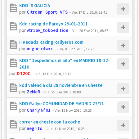
KDD´S GALICIA
por
Citroen_Sport_VTS
-
Vie, 17 Dic 2010, 19:41
Kdd racing de Bareyo 29-01-2011
por
vtr16v_tokoedition
-
Vie, 28 Ene 2011, 08:37
II Kedada Racing Rallyeros.com
por
miguelc4wrc
-
Lun, 03 Ene 2011, 12:21
KDD "Despedimos el año" en MADRID 18-12-
2010
por
DT20C
-
Lun, 13 Dic 2010, 16:12
kdd valencia dia 28 noviembre en Cheste
por
ZeNeR
-
Vie, 25 Jun 2010, 10:00
KDD Rallye COMUNIDAD DE MADRID 27/11
por
Charly Nº01
-
Vie, 12 Nov 2010, 19:26
correr en cheste con tu coche
por
negrito
-
Jue, 11 Nov 2010, 16:25