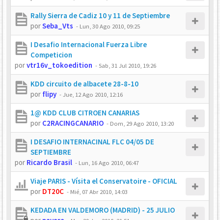
Rally Sierra de Cadiz 10 y 11 de Septiembre
por
Seba_Vts
-
Lun, 30 Ago 2010, 09:25
I Desafio Internacional Fuerza Libre
Competicion
por
vtr16v_tokoedition
-
Sab, 31 Jul 2010, 19:26
KDD circuito de albacete 28-8-10
por
flipy
-
Jue, 12 Ago 2010, 12:16
1@ KDD CLUB CITROEN CANARIAS
por
C2RACINGCANARIO
-
Dom, 29 Ago 2010, 13:20
I DESAFIO INTERNACINAL FLC 04/05 DE
SEPTIEMBRE
por
Ricardo Brasil
-
Lun, 16 Ago 2010, 06:47
Viaje PARIS - Vísita el Conservatoire - OFICIAL
por
DT20C
-
Mié, 07 Abr 2010, 14:03
KEDADA EN VALDEMORO (MADRID) - 25 JULIO