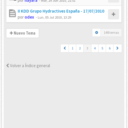
por
nayara
-
Mar, 29 Jun 2010, 21:51
II KDD Grupo Hydractives España - 17/07/2010
por
odex
-
Lun, 05 Jul 2010, 13:29
148 temas
Nuevo Tema
1
2
3
4
5
6
Volver a Índice general