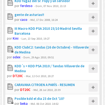
KDD fugaz del Sr. Flipy y un servidor
por
ferdeso
-
Dom, 07 Nov 2010, 21:13
gente de asturias!!
por
caco
-
Mié, 17 Dic 2008, 16:24
III Macro KDD PSA 2010 23/10 Madrid Sevilla
Barcelona
por
Kini
-
Lun, 13 Sep 2010, 19:27
KDD ClubC2: tandas (16 de Octubre) - Villaverde
de Medina
por
odex
-
Dom, 29 Ago 2010, 09:51
KDD´s > KDD PSA 2010 / Tandas Villaverde de
Medina
por
DT20C
-
Mar, 12 Oct 2010, 20:27
CARAVANA CITROEN A PARÍS - RESUMEN
por
DT20C
-
Mié, 28 Jul 2010, 23:39
Posible kdd el dia 23 de Oct '10?
por
beka
-
Mié, 06 Oct 2010, 14:02