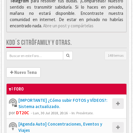
Telegrαm
para resolver tus dudas. ¡Compártelas! Nuestro
sentido es transmitir sabiduría. Si lo haces en privado,
mañana no estará disponible. Encontraste nuestra
comunidad en internet. De estar en privado no habrías
encontrado nada.
Abre un post y compártelas
KDD´S CITRÖFAMILY Y OTRAS.
148 temas
Nuevo Tema
FORO
[IMPORTANTE] ¿Cómo subir FOTOS y VÍDEOS?:
Sistema actualizado.
por
DT20C
-
Lun, 30 Jul 2018, 20:16
- In:
Preséntate.
[Agenda Auto] Concentraciones, Eventos y
Viajes