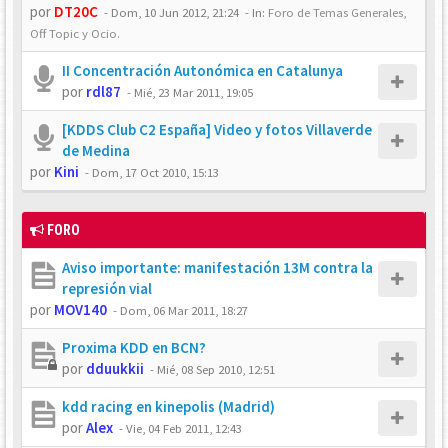
por
DT20C
-
Dom, 10 Jun 2012, 21:24
- In:
Foro de Temas Generales,
Off Topic y Ocio.
II Concentración Autonómica en Catalunya
por
rdl87
-
Mié, 23 Mar 2011, 19:05
[KDDS Club C2 España] Video y fotos Villaverde
de Medina
por
Kini
-
Dom, 17 Oct 2010, 15:13
FORO
Aviso importante: manifestación 13M contra la
represión vial
por
MOV140
-
Dom, 06 Mar 2011, 18:27
Proxima KDD en BCN?
por
dduukkii
-
Mié, 08 Sep 2010, 12:51
kdd racing en kinepolis (Madrid)
por
Alex
-
Vie, 04 Feb 2011, 12:43