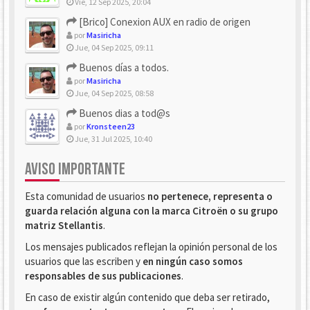
Vie, 12 Sep 2025, 20:04
[Brico] Conexion AUX en radio de origen
por
Masiricha
Jue, 04 Sep 2025, 09:11
Buenos días a todos.
por
Masiricha
Jue, 04 Sep 2025, 08:58
Buenos dias a tod@s
por
Kronsteen23
Jue, 31 Jul 2025, 10:40
AVISO IMPORTANTE
Esta comunidad de usuarios
no pertenece, representa o
guarda relación alguna con la marca Citroën o su grupo
matriz Stellantis
.
Los mensajes publicados reflejan la opinión personal de los
usuarios que las escriben y
en ningún caso somos
responsables de sus publicaciones
.
En caso de existir algún contenido que deba ser retirado,