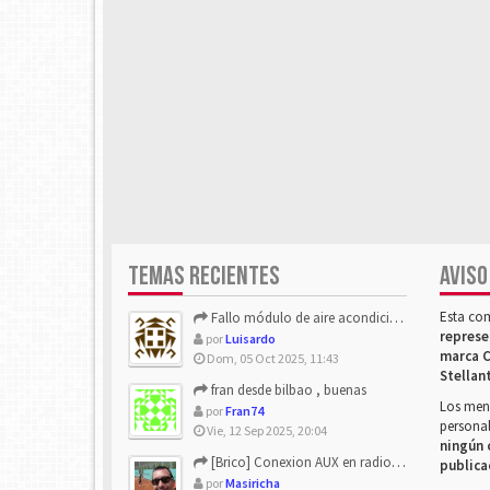
TEMAS RECIENTES
AVISO
Esta co
Fallo módulo de aire acondicionado
represe
por
Luisardo
marca C
Dom, 05 Oct 2025, 11:43
Stellan
fran desde bilbao , buenas
Los mens
por
Fran74
personal
Vie, 12 Sep 2025, 20:04
ningún 
[Brico] Conexion AUX en radio de origen
publica
por
Masiricha