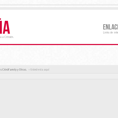
ÑA
ENLAC
Links de int
a a Citroën.
 CitröFamily y Otras.
« Usted esta aquí