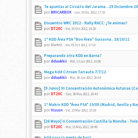
Te apuntas al Circuito del Jarama…29 Diciembre 2
por
BRICARBOX
-
Lun, 10 Dic 2012, 17:55
Encuentro WRC 2012 - Rally RACC: ¿Te animas?
por
DT20C
-
Vie, 19 Oct 2012, 14:20
1ª KDD Área PSA "Bon Área" Guissona.. 28/10/12
por
Martrix
-
Vie, 05 Oct 2012, 17:10
Preparando otra KDD en Barna?
por
dduukkii
-
Mié, 13 Jun 2012, 10:06
Mega Kdd Citroen Tarrauto 7/7/12
por
dduukkii
-
Mar, 26 Jun 2012, 20:43
[9 Junio] III Concentración Autonómica Asturias (C
por
DT20C
-
Sab, 26 May 2012, 20:43
1ª Makro KDD "Área PSA" 19/05 (Madrid, Sevilla y Ba
por
Ycsson
-
Vie, 23 Mar 2012, 23:19
[26 Mayo] II Concentración Castilla la Mancha - Tol
por
DT20C
-
Mar, 15 May 2012, 18:49
kdd para la gente de bcn?