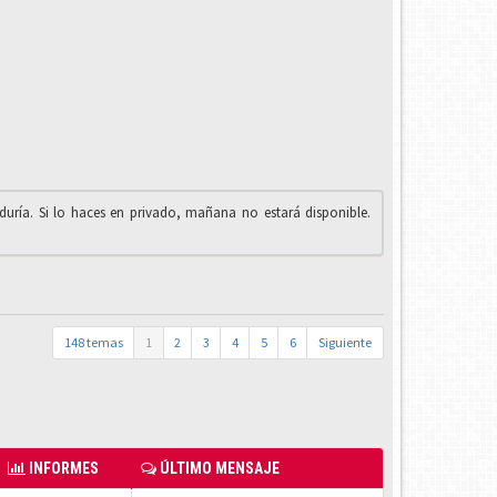
iduría. Si lo haces en privado, mañana no estará disponible.
148 temas
1
2
3
4
5
6
Siguiente
INFORMES
ÚLTIMO MENSAJE