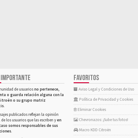
 IMPORTANTE
FAVORITOS
munidad de usuarios
no pertenece,
Aviso Legal y Condiciones de Uso
nta o guarda relación alguna con la
Política de Privacidad y Cookies
itroën o su grupo matriz
tis
.
Eliminar Cookies
ajes publicados reflejan la opinión
Chevronazos: ¡Sube tus fotos!
 de los usuarios que las escriben y
en
caso somos responsables de sus
Macro KDD Citroën
ciones
.