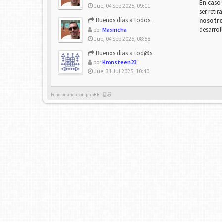
En caso 
Jue, 04 Sep 2025, 09:11
ser reti
Buenos días a todos.
nosotr
desarrol
por
Masiricha
Jue, 04 Sep 2025, 08:58
Buenos dias a tod@s
por
Kronsteen23
Jue, 31 Jul 2025, 10:40
Funcionando con phpBB -