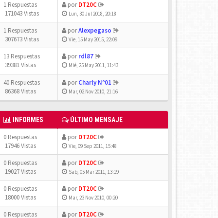
1 Respuestas
por
DT20C
171043 Vistas
Lun, 30 Jul 2018, 20:18
1 Respuestas
por
Alexpegaso
307673 Vistas
Vie, 15 May 2015, 22:09
13 Respuestas
por
rdl87
39381 Vistas
Mié, 25 May 2011, 11:43
40 Respuestas
por
Charly Nº01
86368 Vistas
Mar, 02 Nov 2010, 21:16
INFORMES
ÚLTIMO MENSAJE
0 Respuestas
por
DT20C
17946 Vistas
Vie, 09 Sep 2011, 15:48
0 Respuestas
por
DT20C
19027 Vistas
Sab, 05 Mar 2011, 13:19
0 Respuestas
por
DT20C
18000 Vistas
Mar, 23 Nov 2010, 00:20
0 Respuestas
por
DT20C