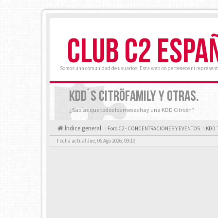
CLUB C2 ESPA
Somos una comunidad de usuarios. Esta web no pertenece ni represent
KDD´S CITRÖFAMILY Y OTRAS.
¿Sabías que todos los meses hay una KDD Citroën?
Índice general
Foro C2 - CONCENTRACIONES Y EVENTOS
KDD´s
Fecha actual Jue, 06 Ago 2026, 09:19