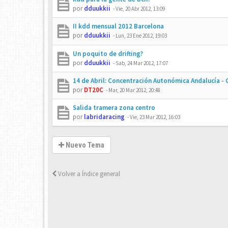
por
dduukkii
-
Vie, 20 Abr 2012, 13:09
II kdd mensual 2012 Barcelona
por
dduukkii
-
Lun, 23 Ene 2012, 19:03
Un poquito de drifting?
por
dduukkii
-
Sab, 24 Mar 2012, 17:07
14 de Abril: Concentración Autonómica Andalucía -
por
DT20C
-
Mar, 20 Mar 2012, 20:48
Salida tramera zona centro
por
labridaracing
-
Vie, 23 Mar 2012, 16:03
Nuevo Tema
Volver a Índice general