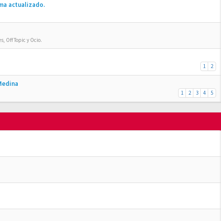
ma actualizado.
, Off Topic y Ocio.
1
2
 Medina
1
2
3
4
5