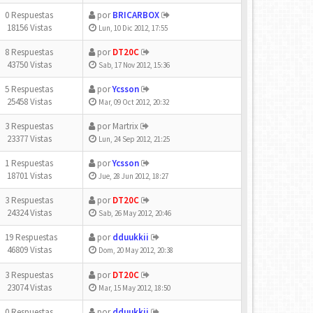
0 Respuestas
por
BRICARBOX
18156 Vistas
Lun, 10 Dic 2012, 17:55
8 Respuestas
por
DT20C
43750 Vistas
Sab, 17 Nov 2012, 15:36
5 Respuestas
por
Ycsson
25458 Vistas
Mar, 09 Oct 2012, 20:32
3 Respuestas
por
Martrix
23377 Vistas
Lun, 24 Sep 2012, 21:25
1 Respuestas
por
Ycsson
18701 Vistas
Jue, 28 Jun 2012, 18:27
3 Respuestas
por
DT20C
24324 Vistas
Sab, 26 May 2012, 20:46
19 Respuestas
por
dduukkii
46809 Vistas
Dom, 20 May 2012, 20:38
3 Respuestas
por
DT20C
23074 Vistas
Mar, 15 May 2012, 18:50
0 Respuestas
por
dduukkii