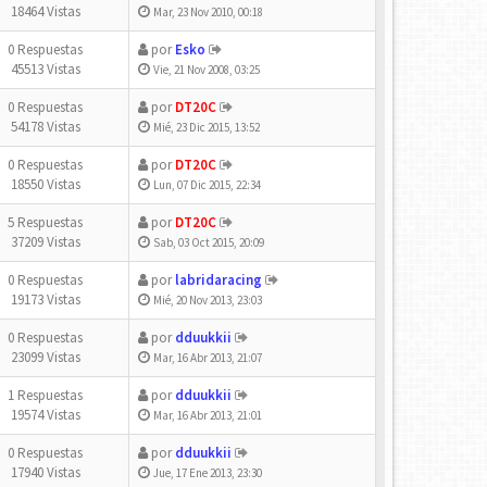
18464 Vistas
Mar, 23 Nov 2010, 00:18
0 Respuestas
por
Esko
45513 Vistas
Vie, 21 Nov 2008, 03:25
0 Respuestas
por
DT20C
54178 Vistas
Mié, 23 Dic 2015, 13:52
0 Respuestas
por
DT20C
18550 Vistas
Lun, 07 Dic 2015, 22:34
5 Respuestas
por
DT20C
37209 Vistas
Sab, 03 Oct 2015, 20:09
0 Respuestas
por
labridaracing
19173 Vistas
Mié, 20 Nov 2013, 23:03
0 Respuestas
por
dduukkii
23099 Vistas
Mar, 16 Abr 2013, 21:07
1 Respuestas
por
dduukkii
19574 Vistas
Mar, 16 Abr 2013, 21:01
0 Respuestas
por
dduukkii
17940 Vistas
Jue, 17 Ene 2013, 23:30