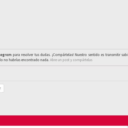
legrαm
para resolver tus dudas. ¡Compártelas! Nuestro sentido es transmitir sab
ado no habrías encontrado nada.
Abre un post y compártelas
r