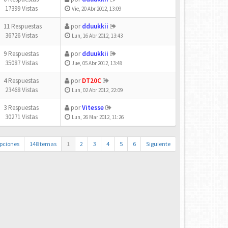
17399 Vistas
Vie, 20 Abr 2012, 13:09
11 Respuestas
por
dduukkii
36726 Vistas
Lun, 16 Abr 2012, 13:43
9 Respuestas
por
dduukkii
35087 Vistas
Jue, 05 Abr 2012, 13:48
4 Respuestas
por
DT20C
23468 Vistas
Lun, 02 Abr 2012, 22:09
3 Respuestas
por
Vitesse
30271 Vistas
Lun, 26 Mar 2012, 11:26
pciones
148 temas
1
2
3
4
5
6
Siguiente