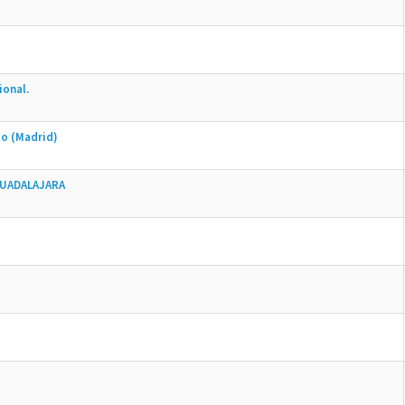
ional.
zo (Madrid)
GUADALAJARA