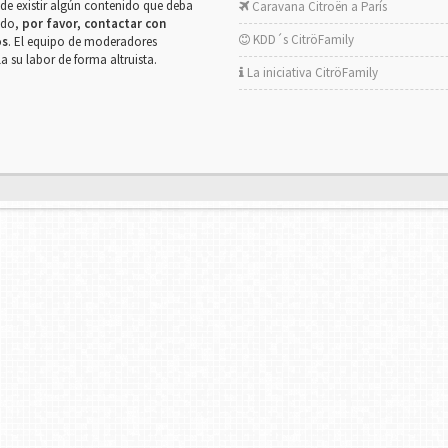
de existir algún contenido que deba
Caravana Citroën a París
rado,
por favor, contactar con
KDD´s CitröFamily
os
. El equipo de moderadores
la su labor de forma altruista.
La iniciativa CitröFamily