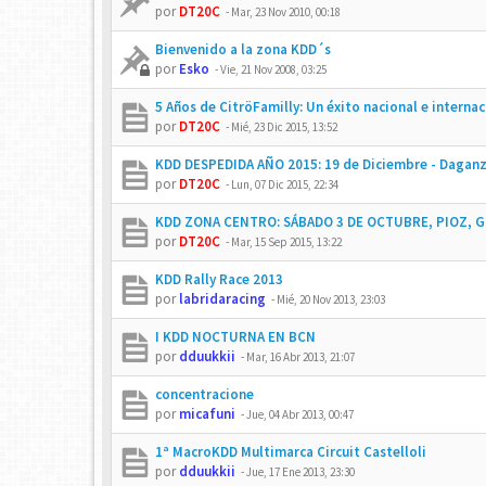
por
DT20C
-
Mar, 23 Nov 2010, 00:18
Bienvenido a la zona KDD´s
por
Esko
-
Vie, 21 Nov 2008, 03:25
5 Años de CitröFamilly: Un éxito nacional e internac
por
DT20C
-
Mié, 23 Dic 2015, 13:52
KDD DESPEDIDA AÑO 2015: 19 de Diciembre - Dagan
por
DT20C
-
Lun, 07 Dic 2015, 22:34
KDD ZONA CENTRO: SÁBADO 3 DE OCTUBRE, PIOZ, 
por
DT20C
-
Mar, 15 Sep 2015, 13:22
KDD Rally Race 2013
por
labridaracing
-
Mié, 20 Nov 2013, 23:03
I KDD NOCTURNA EN BCN
por
dduukkii
-
Mar, 16 Abr 2013, 21:07
concentracione
por
micafuni
-
Jue, 04 Abr 2013, 00:47
1ª MacroKDD Multimarca Circuit Castelloli
por
dduukkii
-
Jue, 17 Ene 2013, 23:30