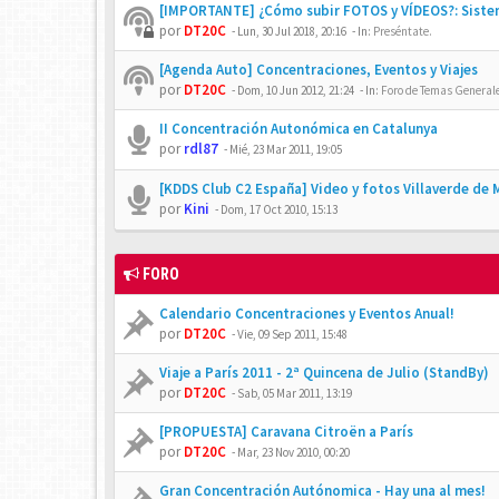
[IMPORTANTE] ¿Cómo subir FOTOS y VÍDEOS?: Siste
por
DT20C
-
Lun, 30 Jul 2018, 20:16
- In:
Preséntate.
[Agenda Auto] Concentraciones, Eventos y Viajes
por
DT20C
-
Dom, 10 Jun 2012, 21:24
- In:
Foro de Temas Generales
II Concentración Autonómica en Catalunya
por
rdl87
-
Mié, 23 Mar 2011, 19:05
[KDDS Club C2 España] Video y fotos Villaverde de
por
Kini
-
Dom, 17 Oct 2010, 15:13
FORO
Calendario Concentraciones y Eventos Anual!
por
DT20C
-
Vie, 09 Sep 2011, 15:48
Viaje a París 2011 - 2ª Quincena de Julio (StandBy)
por
DT20C
-
Sab, 05 Mar 2011, 13:19
[PROPUESTA] Caravana Citroën a París
por
DT20C
-
Mar, 23 Nov 2010, 00:20
Gran Concentración Autónomica - Hay una al mes!