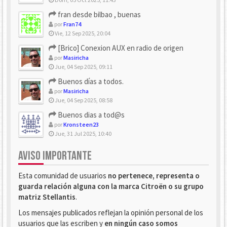
fran desde bilbao , buenas
por
Fran74
Vie, 12 Sep 2025, 20:04
[Brico] Conexion AUX en radio de origen
por
Masiricha
Jue, 04 Sep 2025, 09:11
Buenos días a todos.
por
Masiricha
Jue, 04 Sep 2025, 08:58
Buenos dias a tod@s
por
Kronsteen23
Jue, 31 Jul 2025, 10:40
AVISO IMPORTANTE
Esta comunidad de usuarios
no pertenece, representa o
guarda relación alguna con la marca Citroën o su grupo
matriz Stellantis
.
Los mensajes publicados reflejan la opinión personal de los
usuarios que las escriben y
en ningún caso somos