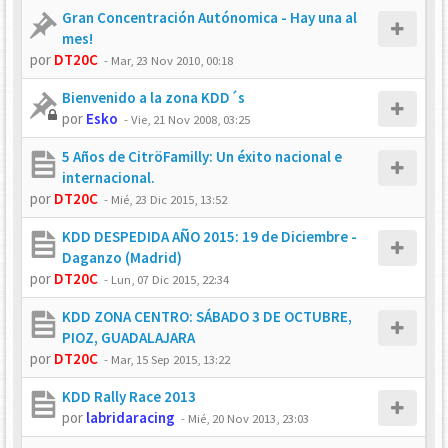
Gran Concentración Autónomica - Hay una al
mes!
por
DT20C
-
Mar, 23 Nov 2010, 00:18
Bienvenido a la zona KDD´s
por
Esko
-
Vie, 21 Nov 2008, 03:25
5 Años de CitröFamilly: Un éxito nacional e
internacional.
por
DT20C
-
Mié, 23 Dic 2015, 13:52
KDD DESPEDIDA AÑO 2015: 19 de Diciembre -
Daganzo (Madrid)
por
DT20C
-
Lun, 07 Dic 2015, 22:34
KDD ZONA CENTRO: SÁBADO 3 DE OCTUBRE,
PIOZ, GUADALAJARA
por
DT20C
-
Mar, 15 Sep 2015, 13:22
KDD Rally Race 2013
por
labridaracing
-
Mié, 20 Nov 2013, 23:03