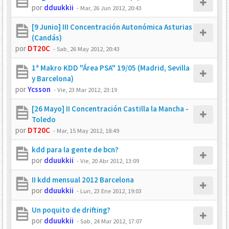
por
dduukkii
-
Mar, 26 Jun 2012, 20:43
[9 Junio] III Concentración Autonómica Asturias
(Candás)
por
DT20C
-
Sab, 26 May 2012, 20:43
1ª Makro KDD "Área PSA" 19/05 (Madrid, Sevilla
y Barcelona)
por
Ycsson
-
Vie, 23 Mar 2012, 23:19
[26 Mayo] II Concentración Castilla la Mancha -
Toledo
por
DT20C
-
Mar, 15 May 2012, 18:49
kdd para la gente de bcn?
por
dduukkii
-
Vie, 20 Abr 2012, 13:09
II kdd mensual 2012 Barcelona
por
dduukkii
-
Lun, 23 Ene 2012, 19:03
Un poquito de drifting?
por
dduukkii
-
Sab, 24 Mar 2012, 17:07