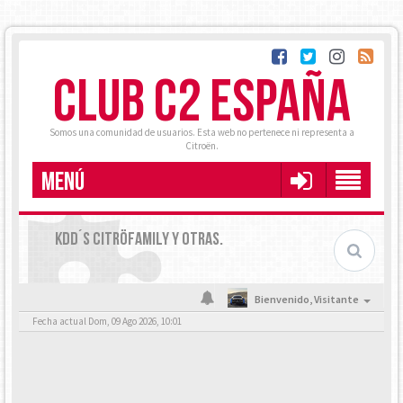
CLUB C2 ESPAÑA
Somos una comunidad de usuarios. Esta web no pertenece ni representa a
Citroën.
MENÚ
KDD´S CITRÖFAMILY Y OTRAS.
Bienvenido,
Visitante
Fecha actual Dom, 09 Ago 2026, 10:01