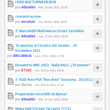
I KDD NOCTURNA EN BCN
por
dduukkii
-
Mar, 16 Abr 2013, 21:07
concentracione
por
micafuni
-
Jue, 04 Abr 2013, 00:47
1ª MacroKDD Multimarca Circuit Castelloli
por
dduukkii
-
Jue, 17 Ene 2013, 23:30
Te apuntas al Circuito del Jarama…29
Diciembre 2012
por
BRICARBOX
-
Lun, 10 Dic 2012, 17:55
Encuentro WRC 2012 - Rally RACC: ¿Te animas?
por
DT20C
-
Vie, 19 Oct 2012, 14:20
1ª KDD Área PSA "Bon Área" Guissona.. 28/10/12
por
Martrix
-
Vie, 05 Oct 2012, 17:10
Preparando otra KDD en Barna?
por
dduukkii
-
Mié, 13 Jun 2012, 10:06
Mega Kdd Citroen Tarrauto 7/7/12