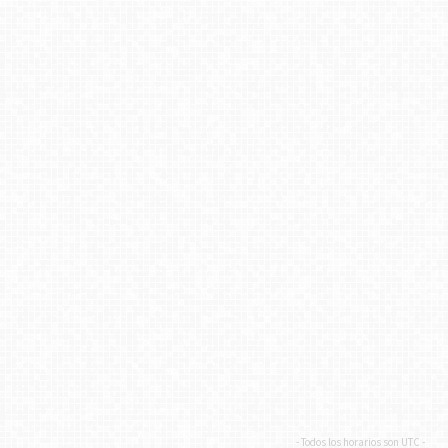
- Todos los horarios son
UTC
-