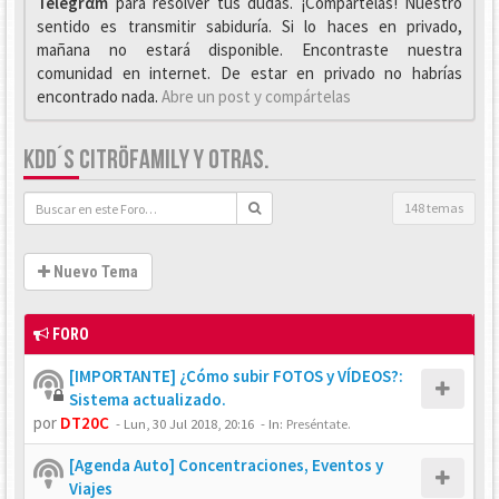
Telegrαm
para resolver tus dudas. ¡Compártelas! Nuestro
sentido es transmitir sabiduría. Si lo haces en privado,
mañana no estará disponible. Encontraste nuestra
comunidad en internet. De estar en privado no habrías
encontrado nada.
Abre un post y compártelas
KDD´S CITRÖFAMILY Y OTRAS.
148 temas
Nuevo Tema
FORO
[IMPORTANTE] ¿Cómo subir FOTOS y VÍDEOS?:
Sistema actualizado.
por
DT20C
-
Lun, 30 Jul 2018, 20:16
- In:
Preséntate.
[Agenda Auto] Concentraciones, Eventos y
Viajes