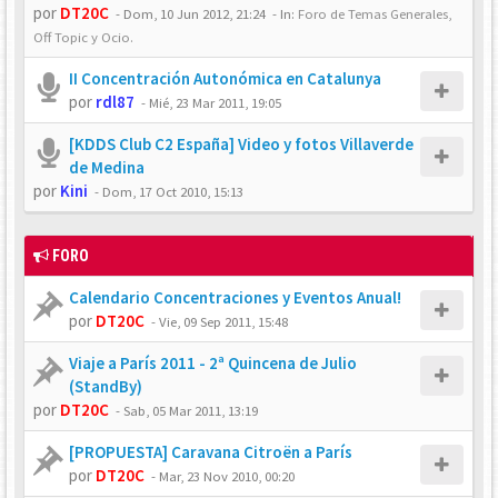
por
DT20C
-
Dom, 10 Jun 2012, 21:24
- In:
Foro de Temas Generales,
Off Topic y Ocio.
II Concentración Autonómica en Catalunya
por
rdl87
-
Mié, 23 Mar 2011, 19:05
[KDDS Club C2 España] Video y fotos Villaverde
de Medina
por
Kini
-
Dom, 17 Oct 2010, 15:13
FORO
Calendario Concentraciones y Eventos Anual!
por
DT20C
-
Vie, 09 Sep 2011, 15:48
Viaje a París 2011 - 2ª Quincena de Julio
(StandBy)
por
DT20C
-
Sab, 05 Mar 2011, 13:19
[PROPUESTA] Caravana Citroën a París
por
DT20C
-
Mar, 23 Nov 2010, 00:20