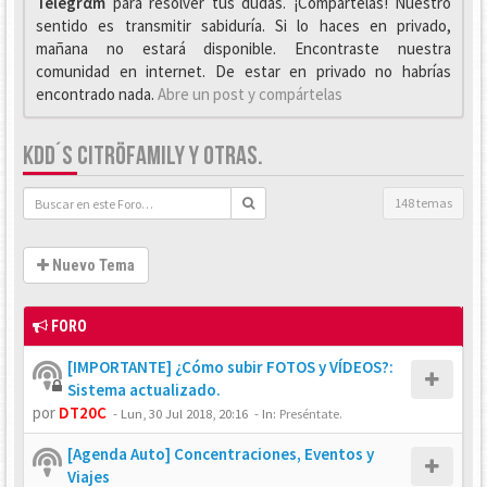
Telegrαm
para resolver tus dudas. ¡Compártelas! Nuestro
sentido es transmitir sabiduría. Si lo haces en privado,
mañana no estará disponible. Encontraste nuestra
comunidad en internet. De estar en privado no habrías
encontrado nada.
Abre un post y compártelas
KDD´S CITRÖFAMILY Y OTRAS.
148 temas
Nuevo Tema
FORO
[IMPORTANTE] ¿Cómo subir FOTOS y VÍDEOS?:
Sistema actualizado.
por
DT20C
-
Lun, 30 Jul 2018, 20:16
- In:
Preséntate.
[Agenda Auto] Concentraciones, Eventos y
Viajes