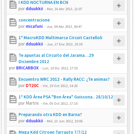
I KDD NOCTURNA EN BCN
por
dduukkii
-
Mar, 16 Abr 2013, 21:07
concentracione
por
micafuni
-
Jue, 04 Abr 2013, 00:47
1ª MacroKDD Multimarca Circuit Castelloli
por
dduukkii
-
Jue, 17 Ene 2013, 23:30
Te apuntas al Circuito del Jarama…29
Diciembre 2012
por
BRICARBOX
-
Lun, 10 Dic 2012, 17:55
Encuentro WRC 2012 - Rally RACC: ¿Te animas?
por
DT20C
-
Vie, 19 Oct 2012, 14:20
1ª KDD Área PSA "Bon Área" Guissona.. 28/10/12
por
Martrix
-
Vie, 05 Oct 2012, 17:10
Preparando otra KDD en Barna?
por
dduukkii
-
Mié, 13 Jun 2012, 10:06
Mega Kdd Citroen Tarrauto 7/7/12