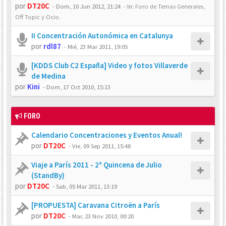
por
DT20C
-
Dom, 10 Jun 2012, 21:24
- In:
Foro de Temas Generales,
Off Topic y Ocio.
II Concentración Autonómica en Catalunya
por
rdl87
-
Mié, 23 Mar 2011, 19:05
[KDDS Club C2 España] Video y fotos Villaverde
de Medina
por
Kini
-
Dom, 17 Oct 2010, 15:13
FORO
Calendario Concentraciones y Eventos Anual!
por
DT20C
-
Vie, 09 Sep 2011, 15:48
Viaje a París 2011 - 2ª Quincena de Julio
(StandBy)
por
DT20C
-
Sab, 05 Mar 2011, 13:19
[PROPUESTA] Caravana Citroën a París
por
DT20C
-
Mar, 23 Nov 2010, 00:20