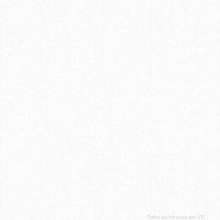
- Todos los horarios son
UTC
-