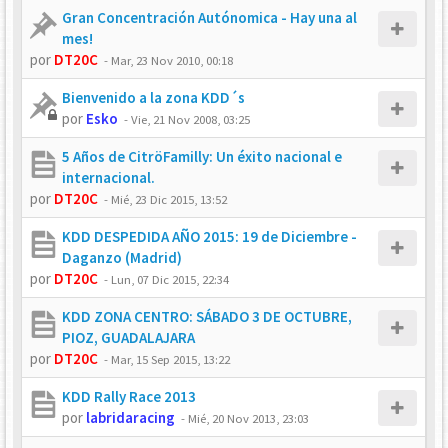
Gran Concentración Autónomica - Hay una al
mes!
por
DT20C
-
Mar, 23 Nov 2010, 00:18
Bienvenido a la zona KDD´s
por
Esko
-
Vie, 21 Nov 2008, 03:25
5 Años de CitröFamilly: Un éxito nacional e
internacional.
por
DT20C
-
Mié, 23 Dic 2015, 13:52
KDD DESPEDIDA AÑO 2015: 19 de Diciembre -
Daganzo (Madrid)
por
DT20C
-
Lun, 07 Dic 2015, 22:34
KDD ZONA CENTRO: SÁBADO 3 DE OCTUBRE,
PIOZ, GUADALAJARA
por
DT20C
-
Mar, 15 Sep 2015, 13:22
KDD Rally Race 2013
por
labridaracing
-
Mié, 20 Nov 2013, 23:03