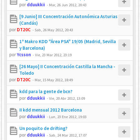
por
dduukkii
-
Mar, 26 Jun 2012, 20:43
[9 Junio] III Concentración Autonómica Asturias
(Candás)
por
DT20C
-
Sab, 26 May 2012, 20:43
1ª Makro KDD "Área PSA" 19/05 (Madrid, Sevilla
y Barcelona)
por
Ycsson
-
Vie, 23 Mar 2012, 23:19
[26 Mayo] II Concentración Castilla la Mancha -
Toledo
por
DT20C
-
Mar, 15 May 2012, 18:49
kdd para la gente de bcn?
por
dduukkii
-
Vie, 20 Abr 2012, 13:09
II kdd mensual 2012 Barcelona
por
dduukkii
-
Lun, 23 Ene 2012, 19:03
Un poquito de drifting?
por
dduukkii
-
Sab, 24 Mar 2012, 17:07