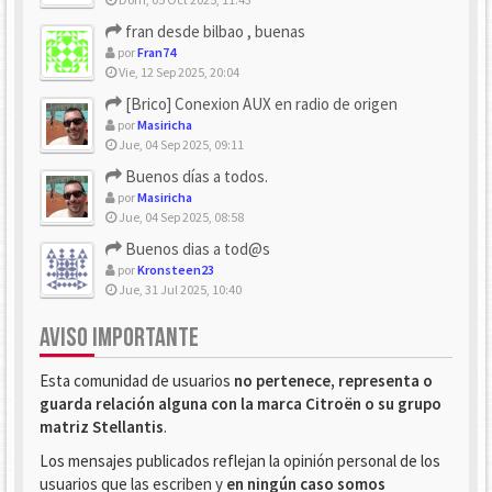
fran desde bilbao , buenas
por
Fran74
Vie, 12 Sep 2025, 20:04
[Brico] Conexion AUX en radio de origen
por
Masiricha
Jue, 04 Sep 2025, 09:11
Buenos días a todos.
por
Masiricha
Jue, 04 Sep 2025, 08:58
Buenos dias a tod@s
por
Kronsteen23
Jue, 31 Jul 2025, 10:40
AVISO IMPORTANTE
Esta comunidad de usuarios
no pertenece, representa o
guarda relación alguna con la marca Citroën o su grupo
matriz Stellantis
.
Los mensajes publicados reflejan la opinión personal de los
usuarios que las escriben y
en ningún caso somos