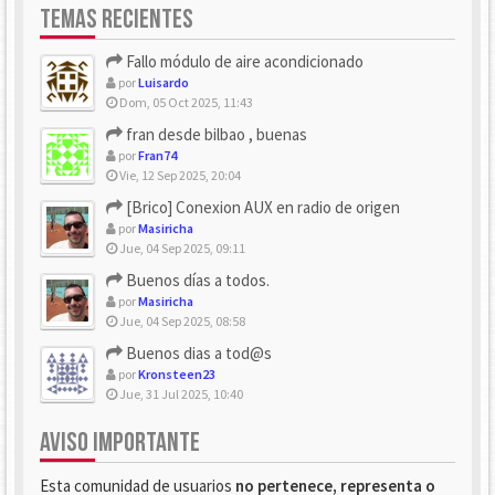
TEMAS RECIENTES
Fallo módulo de aire acondicionado
por
Luisardo
Dom, 05 Oct 2025, 11:43
fran desde bilbao , buenas
por
Fran74
Vie, 12 Sep 2025, 20:04
[Brico] Conexion AUX en radio de origen
por
Masiricha
Jue, 04 Sep 2025, 09:11
Buenos días a todos.
por
Masiricha
Jue, 04 Sep 2025, 08:58
Buenos dias a tod@s
por
Kronsteen23
Jue, 31 Jul 2025, 10:40
AVISO IMPORTANTE
Esta comunidad de usuarios
no pertenece, representa o