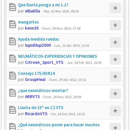
Que llanta pongo a mi 1.1?
por
elbalilla
-
Mar, 01 Mar 2016, 08:59
manguitos
por
kenn35
-
Dom, 09 Nov 2014, 17:58
Ayuda medida ruedas
por
lupidilup2000
-
Lun, 21 Abr 2014, 11:02
NEUMÁTICOS-EXPERIENCIAS Y OPINIONES
por
Citroen_Sport_VTS
-
Jue, 24 Feb 2011, 22:45
Consejo 175/65R14
por
GroupHeal
-
Dom, 29 Abr 2012, 13:52
¿que neumáticos montar?
por
ARRVTS
-
Dom, 24 Nov 2013, 20:09
Llanta de 15" en C2 VTS
por
RicardoVTS
-
Vie, 24 Ene 2014, 10:22
¿Qué neumáticos poner para hacer muchos