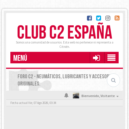
CLUB C2 ESPAÑA
Somos una comunidad de usuarios. Esta web no pertenece ni representa a
Citroën.
MENÚ
FORO C2 - NEUMÁTICOS, LUBRICANTES Y ACCESORIOS
ORIGINALES.
Bienvenido,
Visitante
Fecha actual Vie, 07 Ago 2026, 03:34