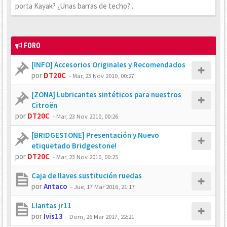
porta Kayak? ¿Unas barras de techo?...
FORO
[INFO] Accesorios Originales y Recomendados
por
DT20C
-
Mar, 23 Nov 2010, 00:27
[ZONA] Lubricantes sintéticos para nuestros
Citroën
por
DT20C
-
Mar, 23 Nov 2010, 00:26
[BRIDGESTONE] Presentación y Nuevo
etiquetado Bridgestone!
por
DT20C
-
Mar, 23 Nov 2010, 00:25
Caja de llaves sustitución ruedas
por
Antaco
-
Jue, 17 Mar 2016, 21:17
Llantas jr11
por
Ivis13
-
Dom, 26 Mar 2017, 22:21