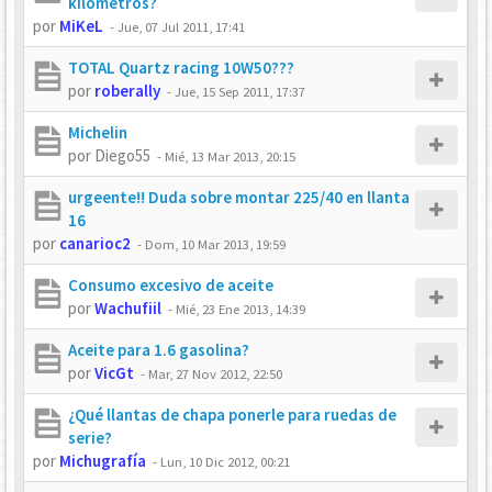
kilometros?
por
MiKeL
-
Jue, 07 Jul 2011, 17:41
TOTAL Quartz racing 10W50???
por
roberally
-
Jue, 15 Sep 2011, 17:37
Michelin
por
Diego55
-
Mié, 13 Mar 2013, 20:15
urgeente!! Duda sobre montar 225/40 en llanta
16
por
canarioc2
-
Dom, 10 Mar 2013, 19:59
Consumo excesivo de aceite
por
Wachufiil
-
Mié, 23 Ene 2013, 14:39
Aceite para 1.6 gasolina?
por
VicGt
-
Mar, 27 Nov 2012, 22:50
¿Qué llantas de chapa ponerle para ruedas de
serie?
por
Michugrafía
-
Lun, 10 Dic 2012, 00:21