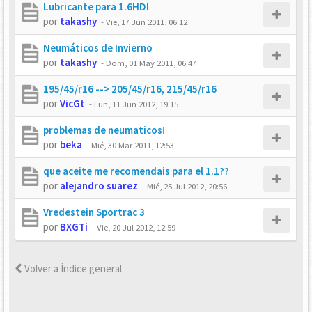
Lubricante para 1.6HDI
por
takashy
-
Vie, 17 Jun 2011, 06:12
Neumáticos de Invierno
por
takashy
-
Dom, 01 May 2011, 06:47
195/45/r16 --> 205/45/r16, 215/45/r16
por
VicGt
-
Lun, 11 Jun 2012, 19:15
problemas de neumaticos!
por
beka
-
Mié, 30 Mar 2011, 12:53
que aceite me recomendais para el 1.1??
por
alejandro suarez
-
Mié, 25 Jul 2012, 20:56
Vredestein Sportrac 3
por
BXGTi
-
Vie, 20 Jul 2012, 12:59
Volver a Índice general