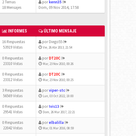
2 Temas
por
kenn35
18 Mensajes
Dom, 09 Nov 2014, 17:58
INFORMES
ÚLTIMO MENSAJE
16 Respuestas
por
Diego55
53919 Vistas
Vie, 26 Abr 2013, 21:54
0 Respuestas
por
DT20C
23310 Vistas
Mar, 23 Nov 2010, 00:26
0 Respuestas
por
DT20C
23312 Vistas
Mar, 23 Nov 2010, 00:25
3 Respuestas
por
viper-stc
56569 Vistas
Lun, 03 Oct 2022, 18:00
0 Respuestas
por
Ivis13
29541 Vistas
Dom, 26 Mar 2017, 22:21
0 Respuestas
por
elbalilla
22042 Vistas
Mar, 01 Mar 2016, 08:59