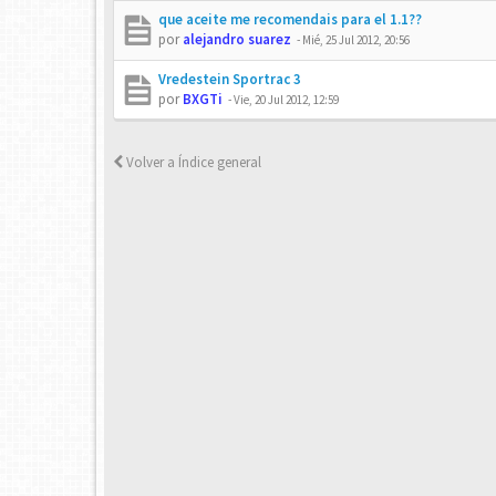
que aceite me recomendais para el 1.1??
por
alejandro suarez
-
Mié, 25 Jul 2012, 20:56
Vredestein Sportrac 3
por
BXGTi
-
Vie, 20 Jul 2012, 12:59
Volver a Índice general