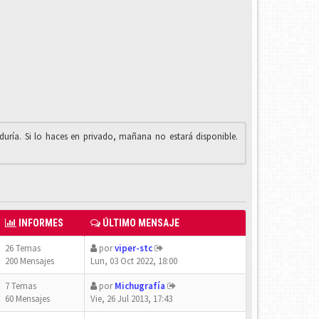
iduría. Si lo haces en privado, mañana no estará disponible.
INFORMES
ÚLTIMO MENSAJE
26 Temas
por
viper-stc
200 Mensajes
Lun, 03 Oct 2022, 18:00
7 Temas
por
Michugrafía
60 Mensajes
Vie, 26 Jul 2013, 17:43