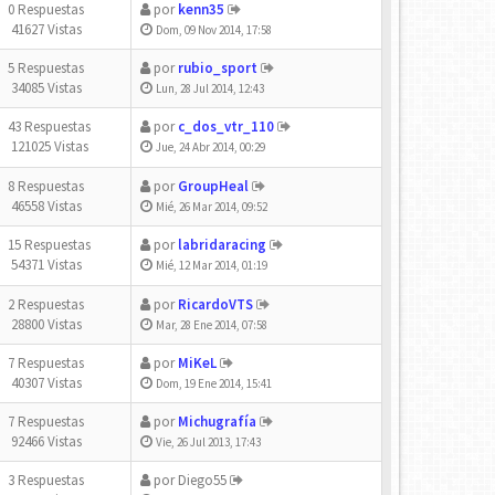
0 Respuestas
por
kenn35
41627 Vistas
Dom, 09 Nov 2014, 17:58
5 Respuestas
por
rubio_sport
34085 Vistas
Lun, 28 Jul 2014, 12:43
43 Respuestas
por
c_dos_vtr_110
121025 Vistas
Jue, 24 Abr 2014, 00:29
8 Respuestas
por
GroupHeal
46558 Vistas
Mié, 26 Mar 2014, 09:52
15 Respuestas
por
labridaracing
54371 Vistas
Mié, 12 Mar 2014, 01:19
2 Respuestas
por
RicardoVTS
28800 Vistas
Mar, 28 Ene 2014, 07:58
7 Respuestas
por
MiKeL
40307 Vistas
Dom, 19 Ene 2014, 15:41
7 Respuestas
por
Michugrafía
92466 Vistas
Vie, 26 Jul 2013, 17:43
3 Respuestas
por
Diego55