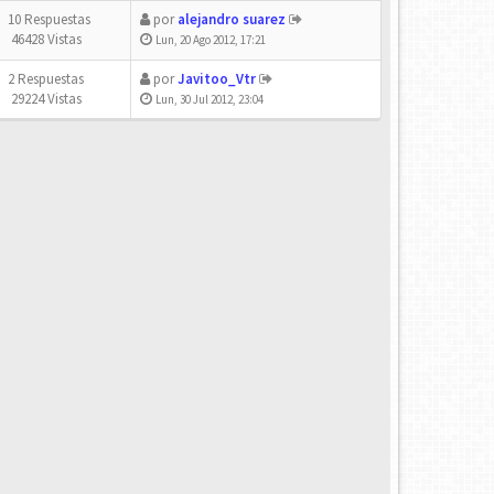
10 Respuestas
por
alejandro suarez
46428 Vistas
Lun, 20 Ago 2012, 17:21
2 Respuestas
por
Javitoo_Vtr
29224 Vistas
Lun, 30 Jul 2012, 23:04