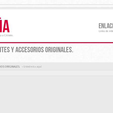
ÑA
ENLAC
Links de int
a a Citroën.
NTES Y ACCESORIOS ORIGINALES.
RIOS ORIGINALES.
« Usted esta aquí