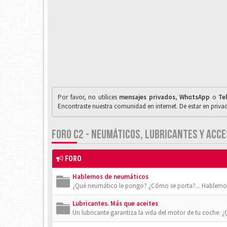
Por favor, no utilices
mensajes privados
,
WhαtsApp
o
Te
Encontraste nuestra comunidad en internet. De estar en priv
FORO C2 - NEUMÁTICOS, LUBRICANTES Y ACCE
FORO
Hablemos de neumáticos
¿Qué neumático le pongo? ¿Cómo se porta?... Hablemos
Lubricantes. Más que aceites
Un lubricante garantiza la vida del motor de tu coche. 