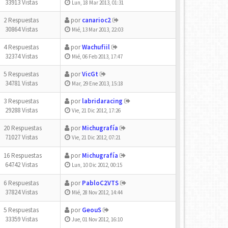
33913 Vistas
Lun, 18 Mar 2013, 01:31
2 Respuestas
por
canarioc2
30864 Vistas
Mié, 13 Mar 2013, 22:03
4 Respuestas
por
Wachufiil
32374 Vistas
Mié, 06 Feb 2013, 17:47
5 Respuestas
por
VicGt
34781 Vistas
Mar, 29 Ene 2013, 15:18
3 Respuestas
por
labridaracing
29288 Vistas
Vie, 21 Dic 2012, 17:26
20 Respuestas
por
Michugrafía
71027 Vistas
Vie, 21 Dic 2012, 07:21
16 Respuestas
por
Michugrafía
64742 Vistas
Lun, 10 Dic 2012, 00:15
6 Respuestas
por
PabloC2VTS
37824 Vistas
Mié, 28 Nov 2012, 14:44
5 Respuestas
por
GeouS
33359 Vistas
Jue, 01 Nov 2012, 16:10