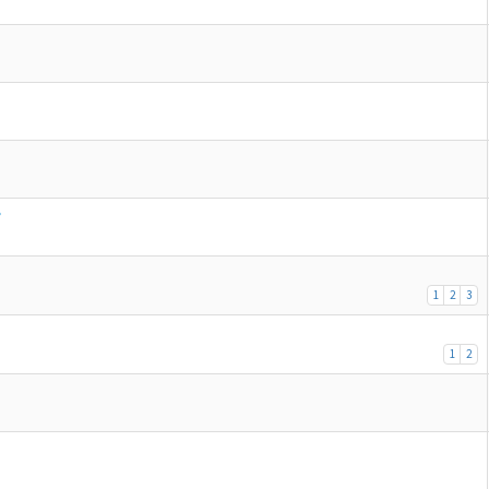
?
1
2
3
1
2