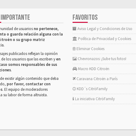
 IMPORTANTE
FAVORITOS
munidad de usuarios
no pertenece,
Aviso Legal y Condiciones de Uso
nta o guarda relación alguna con la
Política de Privacidad y Cookies
itroën o su grupo matriz
tis
.
Eliminar Cookies
ajes publicados reflejan la opinión
Chevronazos: ¡Sube tus fotos!
 de los usuarios que las escriben y
en
caso somos responsables de sus
Macro KDD Citroën
ciones
.
de existir algún contenido que deba
Caravana Citroën a París
rado,
por favor, contactar con
KDD´s CitröFamily
os
. El equipo de moderadores
la su labor de forma altruista.
La iniciativa CitröFamily