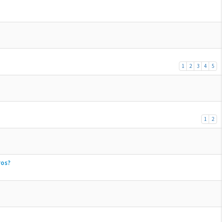
1
2
3
4
5
1
2
ros?