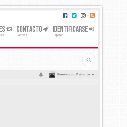
ES
CONTACTO
IDENTIFICARSE
erés
Canales
Esperar
Bienvenido,
Visitante