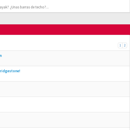
yak? ¿Unas barras de techo?...
1
2
n
ridgestone!