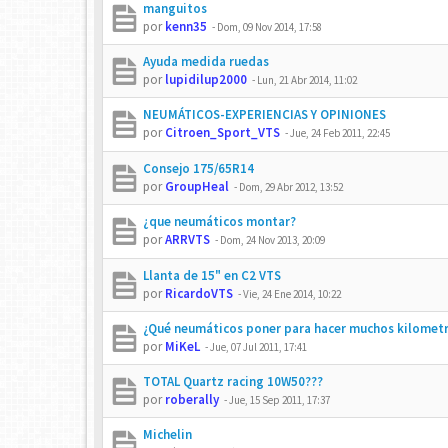
manguitos
por
kenn35
-
Dom, 09 Nov 2014, 17:58
Ayuda medida ruedas
por
lupidilup2000
-
Lun, 21 Abr 2014, 11:02
NEUMÁTICOS-EXPERIENCIAS Y OPINIONES
por
Citroen_Sport_VTS
-
Jue, 24 Feb 2011, 22:45
Consejo 175/65R14
por
GroupHeal
-
Dom, 29 Abr 2012, 13:52
¿que neumáticos montar?
por
ARRVTS
-
Dom, 24 Nov 2013, 20:09
Llanta de 15" en C2 VTS
por
RicardoVTS
-
Vie, 24 Ene 2014, 10:22
¿Qué neumáticos poner para hacer muchos kilomet
por
MiKeL
-
Jue, 07 Jul 2011, 17:41
TOTAL Quartz racing 10W50???
por
roberally
-
Jue, 15 Sep 2011, 17:37
Michelin