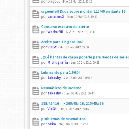
por
Diego55
-
Mié, 13 Mar 2013, 20:15
urgeente!! Duda sobre montar 225/40 en llanta 16
por
canarioc2
-
Dom, 10 Mar 2013, 19:59
Consumo excesivo de aceite
por
Wachufiil
-
Mié, 23 Ene 2013, 14:39
Aceite para 1.6 gasolina?
por
VicGt
-
Mar, 27 Nov 2012, 22:50
¿Qué llantas de chapa ponerle para ruedas de serie
por
Michugrafía
-
Lun, 10 Dic 2012, 00:21
Lubricante para 1.6HDI
por
takashy
-
Vie, 17 Jun 2011, 06:12
Neumáticos de Invierno
por
takashy
-
Dom, 01 May 2011, 06:47
195/45/r16 --> 205/45/r16, 215/45/r16
por
VicGt
-
Lun, 11 Jun 2012, 19:15
problemas de neumaticos!
por
beka
-
Mié, 30 Mar 2011, 12:53