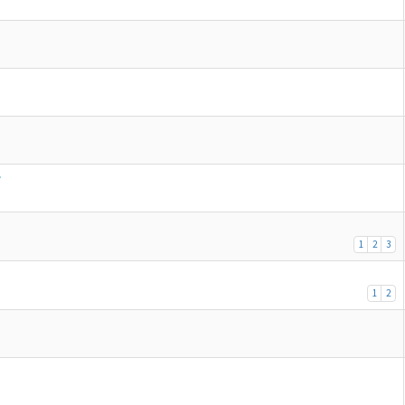
?
1
2
3
1
2