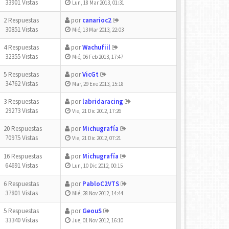
33901 Vistas
Lun, 18 Mar 2013, 01:31
2 Respuestas
por
canarioc2
30851 Vistas
Mié, 13 Mar 2013, 22:03
4 Respuestas
por
Wachufiil
32355 Vistas
Mié, 06 Feb 2013, 17:47
5 Respuestas
por
VicGt
34762 Vistas
Mar, 29 Ene 2013, 15:18
3 Respuestas
por
labridaracing
29273 Vistas
Vie, 21 Dic 2012, 17:26
20 Respuestas
por
Michugrafía
70975 Vistas
Vie, 21 Dic 2012, 07:21
16 Respuestas
por
Michugrafía
64691 Vistas
Lun, 10 Dic 2012, 00:15
6 Respuestas
por
PabloC2VTS
37801 Vistas
Mié, 28 Nov 2012, 14:44
5 Respuestas
por
GeouS
33340 Vistas
Jue, 01 Nov 2012, 16:10