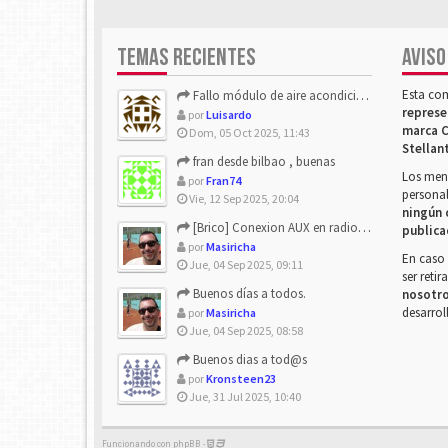
TEMAS RECIENTES
AVISO
Esta co
Fallo módulo de aire acondicionado
represe
por
Luisardo
marca C
Dom, 05 Oct 2025, 11:43
Stellan
fran desde bilbao , buenas
Los mens
por
Fran74
personal
Vie, 12 Sep 2025, 20:04
ningún 
[Brico] Conexion AUX en radio de origen
publica
por
Masiricha
En caso 
Jue, 04 Sep 2025, 09:11
ser reti
Buenos días a todos.
nosotr
desarrol
por
Masiricha
Jue, 04 Sep 2025, 08:58
Buenos dias a tod@s
por
Kronsteen23
Jue, 31 Jul 2025, 10:40
Funcionando con phpBB -