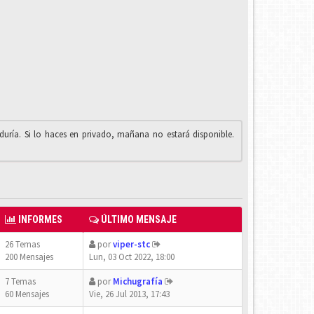
iduría. Si lo haces en privado, mañana no estará disponible.
INFORMES
ÚLTIMO MENSAJE
26 Temas
por
viper-stc
200 Mensajes
Lun, 03 Oct 2022, 18:00
7 Temas
por
Michugrafía
60 Mensajes
Vie, 26 Jul 2013, 17:43