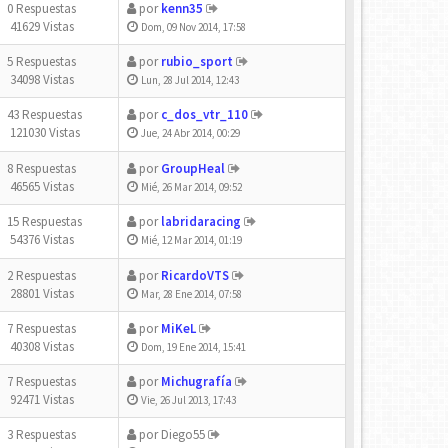
0 Respuestas
por
kenn35
41629 Vistas
Dom, 09 Nov 2014, 17:58
5 Respuestas
por
rubio_sport
34098 Vistas
Lun, 28 Jul 2014, 12:43
43 Respuestas
por
c_dos_vtr_110
121030 Vistas
Jue, 24 Abr 2014, 00:29
8 Respuestas
por
GroupHeal
46565 Vistas
Mié, 26 Mar 2014, 09:52
15 Respuestas
por
labridaracing
54376 Vistas
Mié, 12 Mar 2014, 01:19
2 Respuestas
por
RicardoVTS
28801 Vistas
Mar, 28 Ene 2014, 07:58
7 Respuestas
por
MiKeL
40308 Vistas
Dom, 19 Ene 2014, 15:41
7 Respuestas
por
Michugrafía
92471 Vistas
Vie, 26 Jul 2013, 17:43
3 Respuestas
por
Diego55