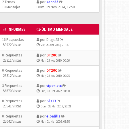
2 Temas
por
kenn35
18 Mensajes
Dom, 09 Nov 2014, 17:58
INFORMES
ÚLTIMO MENSAJE
16 Respuestas
por
Diego55
53922 Vistas
Vie, 26 Abr 2013, 21:54
0 Respuestas
por
DT20C
23311 Vistas
Mar, 23 Nov 2010, 00:26
0 Respuestas
por
DT20C
23312 Vistas
Mar, 23 Nov 2010, 00:25
3 Respuestas
por
viper-stc
56570 Vistas
Lun, 03 Oct 2022, 18:00
0 Respuestas
por
Ivis13
29541 Vistas
Dom, 26 Mar 2017, 22:21
0 Respuestas
por
elbalilla
22042 Vistas
Mar, 01 Mar 2016, 08:59