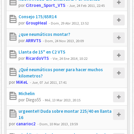
por
Citroen_Sport_VTS
-
Jue, 24 Feb 2011, 22:45
Consejo 175/65R14
por
GroupHeal
-
Dom, 29 Abr 2012, 13:52
¿que neumáticos montar?
por
ARRVTS
-
Dom, 24 Nov 2013, 20:09
Llanta de 15" en C2 VTS
por
RicardoVTS
-
Vie, 24 Ene 2014, 10:22
¿Qué neumáticos poner para hacer muchos
kilometros?
por
MiKeL
-
Jue, 07 Jul 2011, 17:41
Michelin
por
Diego55
-
Mié, 13 Mar 2013, 20:15
urgeente!! Duda sobre montar 225/40 en llanta
16
por
canarioc2
-
Dom, 10 Mar 2013, 19:59