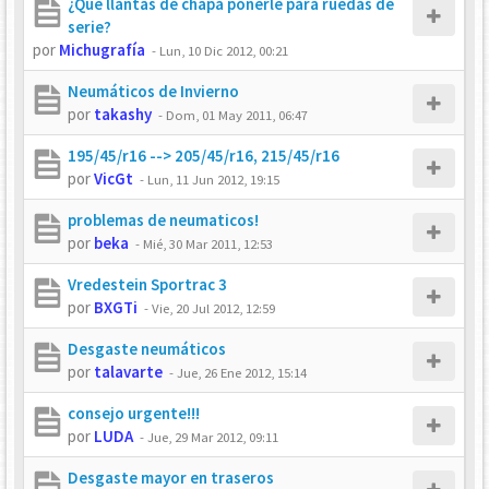
¿Qué llantas de chapa ponerle para ruedas de
serie?
por
Michugrafía
-
Lun, 10 Dic 2012, 00:21
Neumáticos de Invierno
por
takashy
-
Dom, 01 May 2011, 06:47
195/45/r16 --> 205/45/r16, 215/45/r16
por
VicGt
-
Lun, 11 Jun 2012, 19:15
problemas de neumaticos!
por
beka
-
Mié, 30 Mar 2011, 12:53
Vredestein Sportrac 3
por
BXGTi
-
Vie, 20 Jul 2012, 12:59
Desgaste neumáticos
por
talavarte
-
Jue, 26 Ene 2012, 15:14
consejo urgente!!!
por
LUDA
-
Jue, 29 Mar 2012, 09:11
Desgaste mayor en traseros