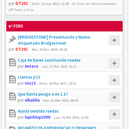
por
DT20C
-
Dom, 10 Jun 2012, 21:24
- In:
Foro de Temas Generales,
Off Topic y Ocio.
FORO
[BRIDGESTONE] Presentación y Nuevo
etiquetado Bridgestone!
por
DT20C
-
Mar, 23 Nov 2010, 00:25
Caja de llaves sustitución ruedas
por
Antaco
-
Jue, 17 Mar 2016, 21:17
Llantas jr11
por
Ivis13
-
Dom, 26 Mar 2017, 22:21
Que llanta pongo a mi 1.1?
por
elbalilla
-
Mar, 01 Mar 2016, 08:59
Ayuda medida ruedas
por
lupidilup2000
-
Lun, 21 Abr 2014, 11:02
NEUMÁTICOS-EXPERIENCIAS Y OPINIONES