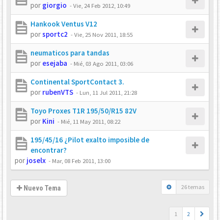
por
giorgio
-
Vie, 24 Feb 2012, 10:49
Hankook Ventus V12
por
sportc2
-
Vie, 25 Nov 2011, 18:55
neumaticos para tandas
por
esejaba
-
Mié, 03 Ago 2011, 03:06
Continental SportContact 3.
por
rubenVTS
-
Lun, 11 Jul 2011, 21:28
Toyo Proxes T1R 195/50/R15 82V
por
Kini
-
Mié, 11 May 2011, 08:22
195/45/16 ¿Pilot exalto imposible de
encontrar?
por
joselx
-
Mar, 08 Feb 2011, 13:00
26 temas
Nuevo Tema
1
2