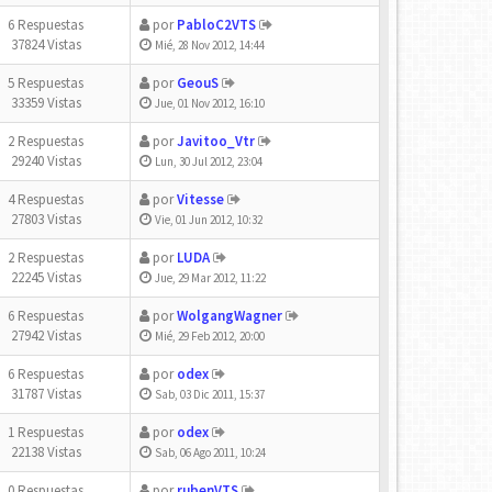
6 Respuestas
por
PabloC2VTS
37824 Vistas
Mié, 28 Nov 2012, 14:44
5 Respuestas
por
GeouS
33359 Vistas
Jue, 01 Nov 2012, 16:10
2 Respuestas
por
Javitoo_Vtr
29240 Vistas
Lun, 30 Jul 2012, 23:04
4 Respuestas
por
Vitesse
27803 Vistas
Vie, 01 Jun 2012, 10:32
2 Respuestas
por
LUDA
22245 Vistas
Jue, 29 Mar 2012, 11:22
6 Respuestas
por
WolgangWagner
27942 Vistas
Mié, 29 Feb 2012, 20:00
6 Respuestas
por
odex
31787 Vistas
Sab, 03 Dic 2011, 15:37
1 Respuestas
por
odex
22138 Vistas
Sab, 06 Ago 2011, 10:24
0 Respuestas
por
rubenVTS