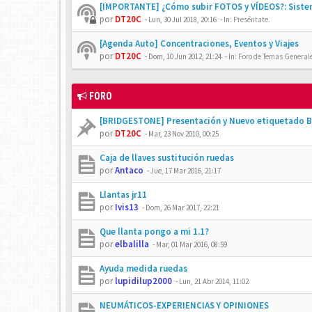
[IMPORTANTE] ¿Cómo subir FOTOS y VÍDEOS?: Siste
por
DT20C
-
Lun, 30 Jul 2018, 20:16
- In:
Preséntate.
[Agenda Auto] Concentraciones, Eventos y Viajes
por
DT20C
-
Dom, 10 Jun 2012, 21:24
- In:
Foro de Temas Generales
FORO
[BRIDGESTONE] Presentación y Nuevo etiquetado B
por
DT20C
-
Mar, 23 Nov 2010, 00:25
Caja de llaves sustitución ruedas
por
Antaco
-
Jue, 17 Mar 2016, 21:17
Llantas jr11
por
Ivis13
-
Dom, 26 Mar 2017, 22:21
Que llanta pongo a mi 1.1?
por
elbalilla
-
Mar, 01 Mar 2016, 08:59
Ayuda medida ruedas
por
lupidilup2000
-
Lun, 21 Abr 2014, 11:02
NEUMÁTICOS-EXPERIENCIAS Y OPINIONES