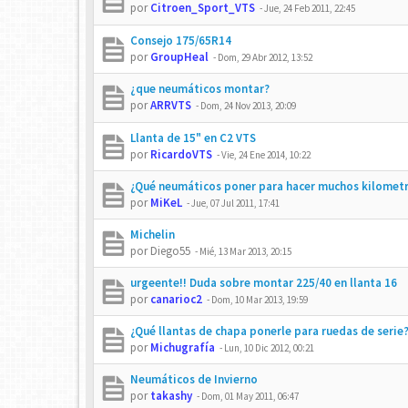
por
Citroen_Sport_VTS
-
Jue, 24 Feb 2011, 22:45
Consejo 175/65R14
por
GroupHeal
-
Dom, 29 Abr 2012, 13:52
¿que neumáticos montar?
por
ARRVTS
-
Dom, 24 Nov 2013, 20:09
Llanta de 15" en C2 VTS
por
RicardoVTS
-
Vie, 24 Ene 2014, 10:22
¿Qué neumáticos poner para hacer muchos kilomet
por
MiKeL
-
Jue, 07 Jul 2011, 17:41
Michelin
por
Diego55
-
Mié, 13 Mar 2013, 20:15
urgeente!! Duda sobre montar 225/40 en llanta 16
por
canarioc2
-
Dom, 10 Mar 2013, 19:59
¿Qué llantas de chapa ponerle para ruedas de serie
por
Michugrafía
-
Lun, 10 Dic 2012, 00:21
Neumáticos de Invierno
por
takashy
-
Dom, 01 May 2011, 06:47