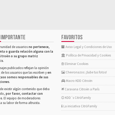
 IMPORTANTE
FAVORITOS
munidad de usuarios
no pertenece,
Aviso Legal y Condiciones de Uso
nta o guarda relación alguna con la
Política de Privacidad y Cookies
itroën o su grupo matriz
tis
.
Eliminar Cookies
ajes publicados reflejan la opinión
Chevronazos: ¡Sube tus fotos!
 de los usuarios que las escriben y
en
caso somos responsables de sus
Macro KDD Citroën
ciones
.
de existir algún contenido que deba
Caravana Citroën a París
rado,
por favor, contactar con
KDD´s CitröFamily
os
. El equipo de moderadores
la su labor de forma altruista.
La iniciativa CitröFamily