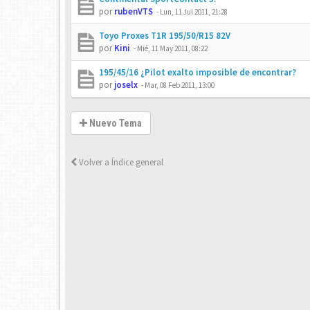
por
rubenVTS
-
Lun, 11 Jul 2011, 21:28
Toyo Proxes T1R 195/50/R15 82V
por
Kini
-
Mié, 11 May 2011, 08:22
195/45/16 ¿Pilot exalto imposible de encontrar?
por
joselx
-
Mar, 08 Feb 2011, 13:00
Nuevo Tema
Volver a Índice general