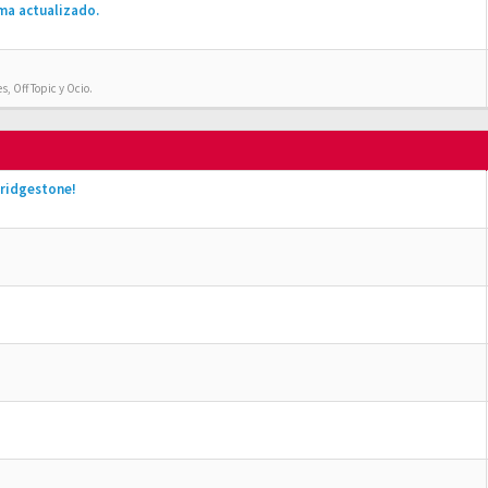
ma actualizado.
, Off Topic y Ocio.
ridgestone!