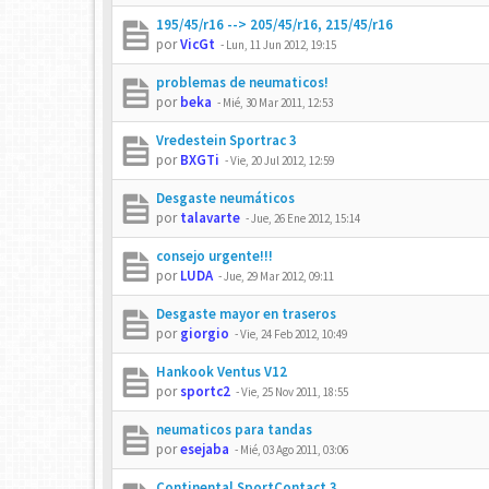
195/45/r16 --> 205/45/r16, 215/45/r16
por
VicGt
-
Lun, 11 Jun 2012, 19:15
problemas de neumaticos!
por
beka
-
Mié, 30 Mar 2011, 12:53
Vredestein Sportrac 3
por
BXGTi
-
Vie, 20 Jul 2012, 12:59
Desgaste neumáticos
por
talavarte
-
Jue, 26 Ene 2012, 15:14
consejo urgente!!!
por
LUDA
-
Jue, 29 Mar 2012, 09:11
Desgaste mayor en traseros
por
giorgio
-
Vie, 24 Feb 2012, 10:49
Hankook Ventus V12
por
sportc2
-
Vie, 25 Nov 2011, 18:55
neumaticos para tandas
por
esejaba
-
Mié, 03 Ago 2011, 03:06
Continental SportContact 3.