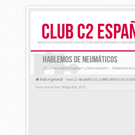
CLUB C2 ESPA
Somos una comunidad de usuarios. Esta web no pertenece ni represent
HABLEMOS DE NEUMÁTICOS
¿Qué neumático le pongo? ¿Cómo se porta?... Hablemos de s
Índice general
Foro C2 - NEUMÁTICOS, LUBRICANTES Y ACCESO
Fecha actual Dom, 09 Ago 2026, 10:22