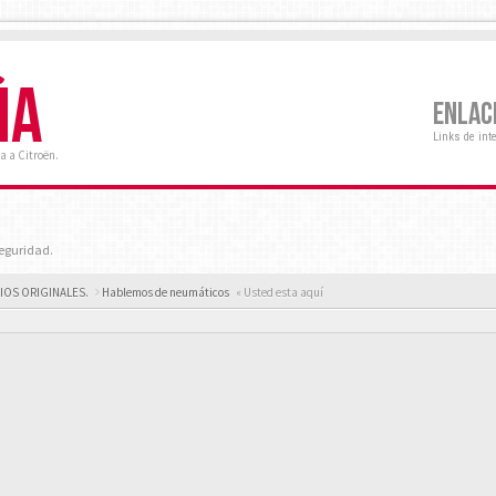
ÑA
ENLAC
Links de int
a a Citroën.
eguridad.
RIOS ORIGINALES.
Hablemos de neumáticos
« Usted esta aquí