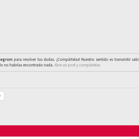
legrαm
para resolver tus dudas. ¡Compártelas! Nuestro sentido es transmitir sab
ado no habrías encontrado nada.
Abre un post y compártelas
r