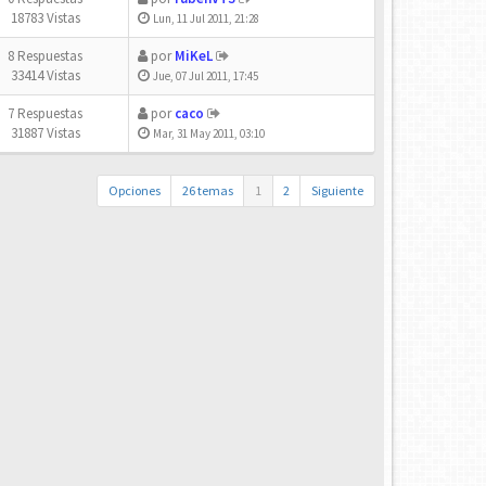
18783 Vistas
Lun, 11 Jul 2011, 21:28
8 Respuestas
por
MiKeL
33414 Vistas
Jue, 07 Jul 2011, 17:45
7 Respuestas
por
caco
31887 Vistas
Mar, 31 May 2011, 03:10
Opciones
26 temas
1
2
Siguiente