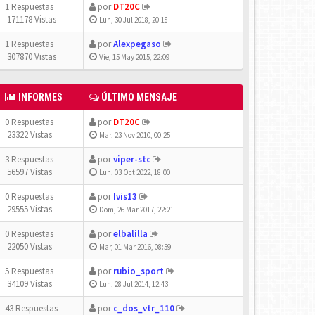
1 Respuestas
por
DT20C
171178 Vistas
Lun, 30 Jul 2018, 20:18
1 Respuestas
por
Alexpegaso
307870 Vistas
Vie, 15 May 2015, 22:09
INFORMES
ÚLTIMO MENSAJE
0 Respuestas
por
DT20C
23322 Vistas
Mar, 23 Nov 2010, 00:25
3 Respuestas
por
viper-stc
56597 Vistas
Lun, 03 Oct 2022, 18:00
0 Respuestas
por
Ivis13
29555 Vistas
Dom, 26 Mar 2017, 22:21
0 Respuestas
por
elbalilla
22050 Vistas
Mar, 01 Mar 2016, 08:59
5 Respuestas
por
rubio_sport
34109 Vistas
Lun, 28 Jul 2014, 12:43
43 Respuestas
por
c_dos_vtr_110