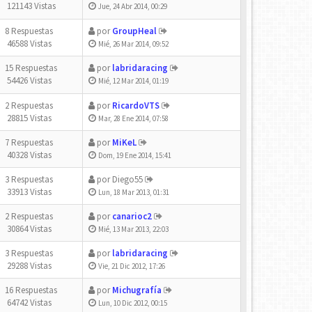
121143 Vistas
Jue, 24 Abr 2014, 00:29
8 Respuestas
por
GroupHeal
46588 Vistas
Mié, 26 Mar 2014, 09:52
15 Respuestas
por
labridaracing
54426 Vistas
Mié, 12 Mar 2014, 01:19
2 Respuestas
por
RicardoVTS
28815 Vistas
Mar, 28 Ene 2014, 07:58
7 Respuestas
por
MiKeL
40328 Vistas
Dom, 19 Ene 2014, 15:41
3 Respuestas
por
Diego55
33913 Vistas
Lun, 18 Mar 2013, 01:31
2 Respuestas
por
canarioc2
30864 Vistas
Mié, 13 Mar 2013, 22:03
3 Respuestas
por
labridaracing
29288 Vistas
Vie, 21 Dic 2012, 17:26
16 Respuestas
por
Michugrafía
64742 Vistas
Lun, 10 Dic 2012, 00:15