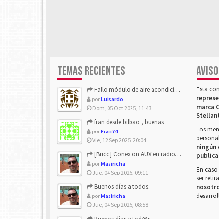
TEMAS RECIENTES
AVISO
Esta co
Fallo módulo de aire acondicionado
represe
por
Luisardo
marca C
Dom, 05 Oct 2025, 11:43
Stellan
fran desde bilbao , buenas
Los mens
por
Fran74
personal
Vie, 12 Sep 2025, 20:04
ningún 
[Brico] Conexion AUX en radio de origen
publica
por
Masiricha
En caso 
Jue, 04 Sep 2025, 09:11
ser reti
Buenos días a todos.
nosotr
desarrol
por
Masiricha
Jue, 04 Sep 2025, 08:58
Buenos dias a tod@s