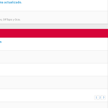
ma actualizado.
, Off Topic y Ocio.
n
1
2
3