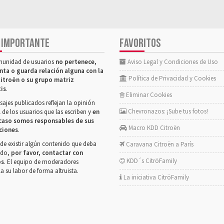
 IMPORTANTE
FAVORITOS
munidad de usuarios
no pertenece,
Aviso Legal y Condiciones de Uso
nta o guarda relación alguna con la
Política de Privacidad y Cookies
itroën o su grupo matriz
tis
.
Eliminar Cookies
ajes publicados reflejan la opinión
Chevronazos: ¡Sube tus fotos!
 de los usuarios que las escriben y
en
caso somos responsables de sus
Macro KDD Citroën
ciones
.
de existir algún contenido que deba
Caravana Citroën a París
rado,
por favor, contactar con
KDD´s CitröFamily
os
. El equipo de moderadores
la su labor de forma altruista.
La iniciativa CitröFamily