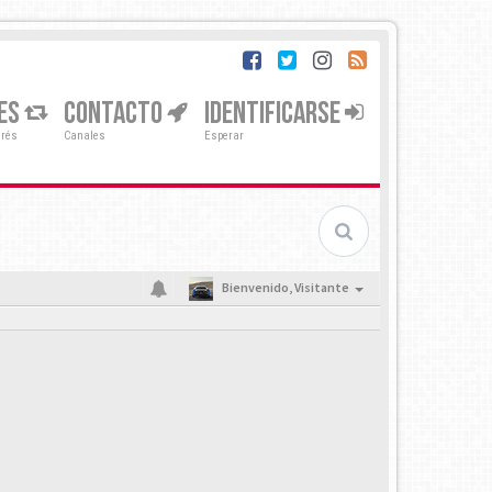
ES
CONTACTO
IDENTIFICARSE
erés
Canales
Esperar
Bienvenido,
Visitante