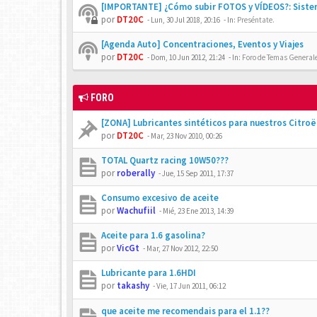
[IMPORTANTE] ¿Cómo subir FOTOS y VÍDEOS?: Siste
por
DT20C
-
Lun, 30 Jul 2018, 20:16
- In:
Preséntate.
[Agenda Auto] Concentraciones, Eventos y Viajes
por
DT20C
-
Dom, 10 Jun 2012, 21:24
- In:
Foro de Temas Generales
FORO
[ZONA] Lubricantes sintéticos para nuestros Citroë
por
DT20C
-
Mar, 23 Nov 2010, 00:26
TOTAL Quartz racing 10W50???
por
roberally
-
Jue, 15 Sep 2011, 17:37
Consumo excesivo de aceite
por
Wachufiil
-
Mié, 23 Ene 2013, 14:39
Aceite para 1.6 gasolina?
por
VicGt
-
Mar, 27 Nov 2012, 22:50
Lubricante para 1.6HDI
por
takashy
-
Vie, 17 Jun 2011, 06:12
que aceite me recomendais para el 1.1??