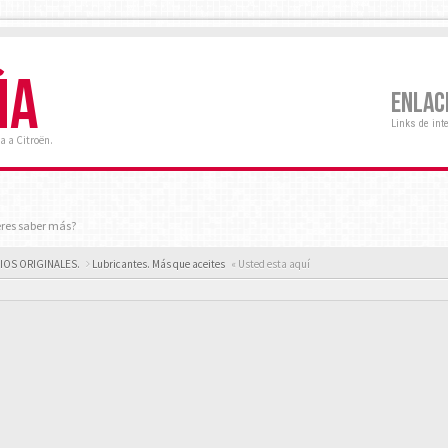
ÑA
ENLAC
Links de int
a a Citroën.
eres saber más?
RIOS ORIGINALES.
Lubricantes. Más que aceites
« Usted esta aquí