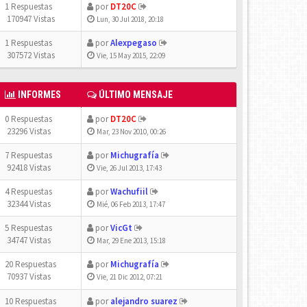
1 Respuestas
por
DT20C
170947 Vistas
Lun, 30 Jul 2018, 20:18
1 Respuestas
por
Alexpegaso
307572 Vistas
Vie, 15 May 2015, 22:09
INFORMES
ÚLTIMO MENSAJE
0 Respuestas
por
DT20C
23296 Vistas
Mar, 23 Nov 2010, 00:26
7 Respuestas
por
Michugrafía
92418 Vistas
Vie, 26 Jul 2013, 17:43
4 Respuestas
por
Wachufiil
32344 Vistas
Mié, 06 Feb 2013, 17:47
5 Respuestas
por
VicGt
34747 Vistas
Mar, 29 Ene 2013, 15:18
20 Respuestas
por
Michugrafía
70937 Vistas
Vie, 21 Dic 2012, 07:21
10 Respuestas
por
alejandro suarez