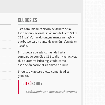
CLUBC2.ES
Esta comunidad es el foro de debate de la
Asociación Nacional Sin Ánimo de Lucro "Club
C2 España", nacido originalmente en mi@ y
que buscó ser un punto de reunión referente en
España.
El hospedaje de esta comunidad está
compartido con Club C5 España - Hydractives,
club automovilístico registrado como
asociación nacional sin ánimo de lucro.
El registro y acceso a esta comunidad es
gratuito.
Citrö
Family
Disfrutando con nuestros chevrones.