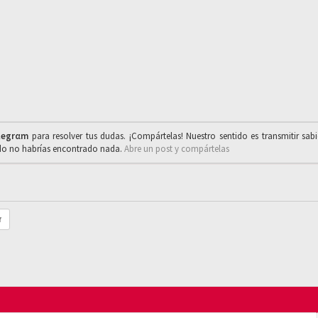
legrαm
para resolver tus dudas. ¡Compártelas! Nuestro sentido es transmitir sab
ado no habrías encontrado nada.
Abre un post y compártelas
r