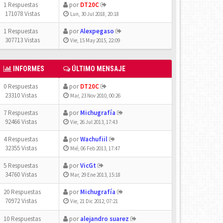
1 Respuestas
por
DT20C
171078 Vistas
Lun, 30 Jul 2018, 20:18
1 Respuestas
por
Alexpegaso
307713 Vistas
Vie, 15 May 2015, 22:09
INFORMES
ÚLTIMO MENSAJE
0 Respuestas
por
DT20C
23310 Vistas
Mar, 23 Nov 2010, 00:26
7 Respuestas
por
Michugrafía
92466 Vistas
Vie, 26 Jul 2013, 17:43
4 Respuestas
por
Wachufiil
32355 Vistas
Mié, 06 Feb 2013, 17:47
5 Respuestas
por
VicGt
34760 Vistas
Mar, 29 Ene 2013, 15:18
20 Respuestas
por
Michugrafía
70972 Vistas
Vie, 21 Dic 2012, 07:21
10 Respuestas
por
alejandro suarez