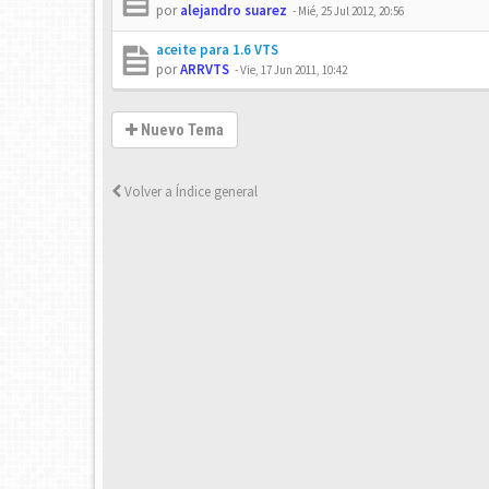
por
alejandro suarez
-
Mié, 25 Jul 2012, 20:56
aceite para 1.6 VTS
por
ARRVTS
-
Vie, 17 Jun 2011, 10:42
Nuevo Tema
Volver a Índice general