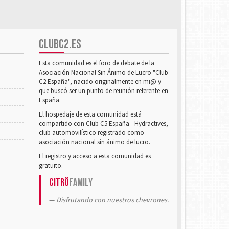
CLUBC2.ES
Esta comunidad es el foro de debate de la
Asociación Nacional Sin Ánimo de Lucro "Club
C2 España", nacido originalmente en mi@ y
que buscó ser un punto de reunión referente en
España.
El hospedaje de esta comunidad está
compartido con Club C5 España - Hydractives,
club automovilístico registrado como
asociación nacional sin ánimo de lucro.
El registro y acceso a esta comunidad es
gratuito.
Citrö
Family
Disfrutando con nuestros chevrones.