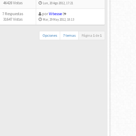
46428 Vistas
Lun, 20 Ago 2012, 17:21
7 Respuestas
por
Vitesse
31647 Vistas
Mar, 29 May 2012, 18:13
Opciones
7 temas
Página
1
de
1