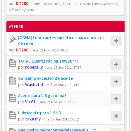
por
DT20C
-
Dom, 10 Jun 2012, 21:24
- In:
Foro de Temas Generales,
Off Topic y Ocio.
FORO
[ZONA] Lubricantes sintéticos para nuestros
Citroën
por
DT20C
-
Mar, 23 Nov 2010, 00:26
TOTAL Quartz racing 10W50???
por
roberally
-
Jue, 15 Sep 2011, 17:37
Consumo excesivo de aceite
por
Wachufiil
-
Mié, 23 Ene 2013, 14:39
Aceite para 1.6 gasolina?
por
VicGt
-
Mar, 27 Nov 2012, 22:50
Lubricante para 1.6HDI
por
takashy
-
Vie, 17 Jun 2011, 06:12
que aceite me recomendais para el 1.1??