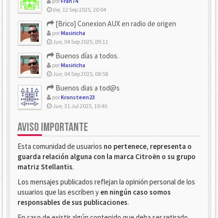
por
Fran74
Vie, 12 Sep 2025, 20:04
[Brico] Conexion AUX en radio de origen
por
Masiricha
Jue, 04 Sep 2025, 09:11
Buenos días a todos.
por
Masiricha
Jue, 04 Sep 2025, 08:58
Buenos dias a tod@s
por
Kronsteen23
Jue, 31 Jul 2025, 10:40
AVISO IMPORTANTE
Esta comunidad de usuarios
no pertenece, representa o
guarda relación alguna con la marca Citroën o su grupo
matriz Stellantis
.
Los mensajes publicados reflejan la opinión personal de los
usuarios que las escriben y
en ningún caso somos
responsables de sus publicaciones
.
En caso de existir algún contenido que deba ser retirado,