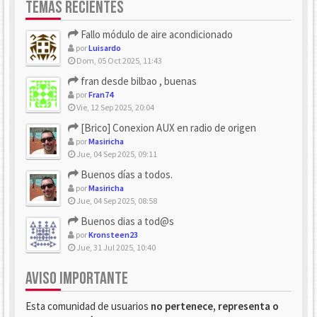
TEMAS RECIENTES
Fallo módulo de aire acondicionado
por
Luisardo
Dom, 05 Oct 2025, 11:43
fran desde bilbao , buenas
por
Fran74
Vie, 12 Sep 2025, 20:04
[Brico] Conexion AUX en radio de origen
por
Masiricha
Jue, 04 Sep 2025, 09:11
Buenos días a todos.
por
Masiricha
Jue, 04 Sep 2025, 08:58
Buenos dias a tod@s
por
Kronsteen23
Jue, 31 Jul 2025, 10:40
AVISO IMPORTANTE
Esta comunidad de usuarios
no pertenece, representa o