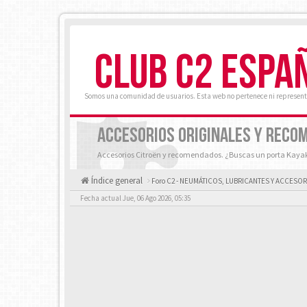
CLUB C2 ESPA
Somos una comunidad de usuarios. Esta web no pertenece ni represent
ACCESORIOS ORIGINALES Y RECO
Accesorios Citroën y recomendados. ¿Buscas un porta Kayak
Índice general
Foro C2 - NEUMÁTICOS, LUBRICANTES Y ACCESO
Fecha actual Jue, 06 Ago 2026, 05:35