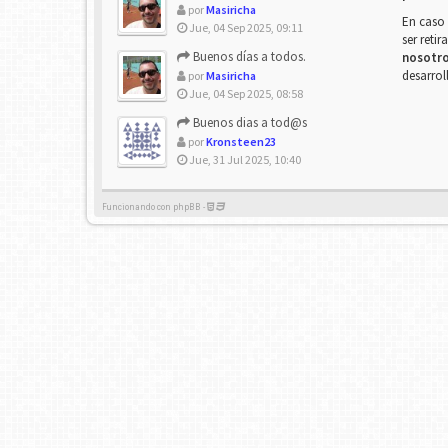
por
Masiricha
En caso 
Jue, 04 Sep 2025, 09:11
ser reti
Buenos días a todos.
nosotr
desarrol
por
Masiricha
Jue, 04 Sep 2025, 08:58
Buenos dias a tod@s
por
Kronsteen23
Jue, 31 Jul 2025, 10:40
Funcionando con phpBB -