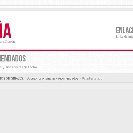
ÑA
ENLAC
Links de int
a a Citroën.
MENDADOS
? ¿Unas barras de techo?...
RIOS ORIGINALES.
Accesorios originales y recomendados
« Usted esta aquí