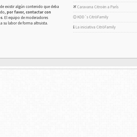
de existir algún contenido que deba
Caravana Citroën a París
rado,
por favor, contactar con
KDD´s CitröFamily
os
. El equipo de moderadores
la su labor de forma altruista.
La iniciativa CitröFamily