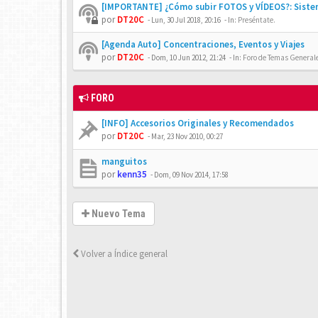
[IMPORTANTE] ¿Cómo subir FOTOS y VÍDEOS?: Siste
por
DT20C
-
Lun, 30 Jul 2018, 20:16
- In:
Preséntate.
[Agenda Auto] Concentraciones, Eventos y Viajes
por
DT20C
-
Dom, 10 Jun 2012, 21:24
- In:
Foro de Temas Generales
FORO
[INFO] Accesorios Originales y Recomendados
por
DT20C
-
Mar, 23 Nov 2010, 00:27
manguitos
por
kenn35
-
Dom, 09 Nov 2014, 17:58
Nuevo Tema
Volver a Índice general