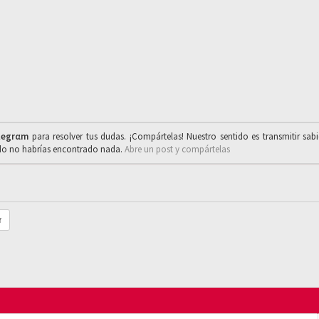
legrαm
para resolver tus dudas. ¡Compártelas! Nuestro sentido es transmitir sab
ado no habrías encontrado nada.
Abre un post y compártelas
r