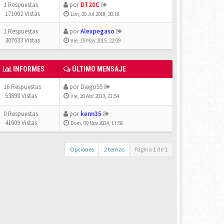
1 Respuestas
por
DT20C
171002 Vistas
Lun, 30 Jul 2018, 20:18
1 Respuestas
por
Alexpegaso
307633 Vistas
Vie, 15 May 2015, 22:09
INFORMES
ÚLTIMO MENSAJE
16 Respuestas
por
Diego55
53898 Vistas
Vie, 26 Abr 2013, 21:54
0 Respuestas
por
kenn35
41609 Vistas
Dom, 09 Nov 2014, 17:58
Opciones
2 temas
Página
1
de
1