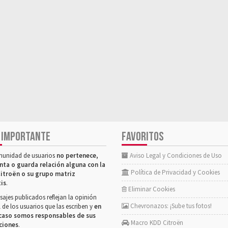
 IMPORTANTE
FAVORITOS
munidad de usuarios
no pertenece,
Aviso Legal y Condiciones de Uso
nta o guarda relación alguna con la
Política de Privacidad y Cookies
itroën o su grupo matriz
tis
.
Eliminar Cookies
ajes publicados reflejan la opinión
Chevronazos: ¡Sube tus fotos!
 de los usuarios que las escriben y
en
caso somos responsables de sus
Macro KDD Citroën
ciones
.