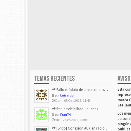
TEMAS RECIENTES
AVISO
Esta co
Fallo módulo de aire acondicionado
represe
por
Luisardo
marca C
Dom, 05 Oct 2025, 11:43
Stellan
fran desde bilbao , buenas
Los mens
por
Fran74
personal
Vie, 12 Sep 2025, 20:04
ningún 
[Brico] Conexion AUX en radio de origen
publica