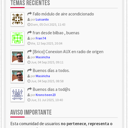
TEMAS RECIENTES
Fallo módulo de aire acondicionado
por
Luisardo
Dom, 05 Oct 2025, 11:43
fran desde bilbao , buenas
por
Fran74
Vie, 12 Sep 2025, 20:04
[Brico] Conexion AUX en radio de origen
por
Masiricha
Jue, 04 Sep 2025, 09:11
Buenos días a todos.
por
Masiricha
Jue, 04 Sep 2025, 08:58
Buenos dias a tod@s
por
Kronsteen23
Jue, 31 Jul 2025, 10:40
AVISO IMPORTANTE
Esta comunidad de usuarios
no pertenece, representa o